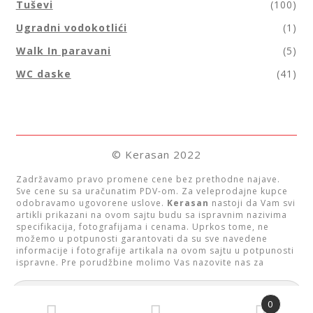
Tuševi
(100)
Ugradni vodokotlići
(1)
Walk In paravani
(5)
WC daske
(41)
© Kerasan 2022
Zadržavamo pravo promene cene bez prethodne najave.
Sve cene su sa uračunatim PDV-om. Za veleprodajne kupce
odobravamo ugovorene uslove.
Kerasan
nastoji da Vam svi
artikli prikazani na ovom sajtu budu sa ispravnim nazivima
specifikacija, fotografijama i cenama. Uprkos tome, ne
možemo u potpunosti garantovati da su sve navedene
informacije i fotografije artikala na ovom sajtu u potpunosti
ispravne. Pre porudžbine molimo Vas nazovite nas za
informaciju o raspoloživosti proizvoda. Raspoloživost
artikala možete proveriti i slanjem upita na neki od mailova
Pretraga
prikazanim u kontaktima.
za:
0