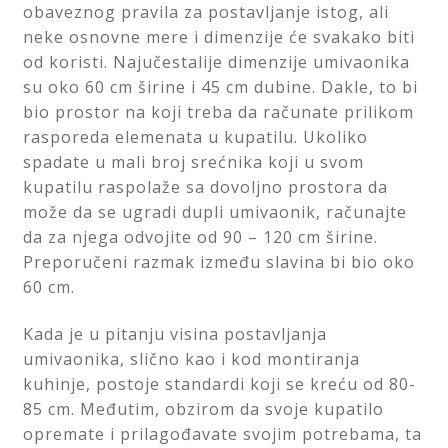
obaveznog pravila za postavljanje istog, ali
neke osnovne mere i dimenzije će svakako biti
od koristi. Najučestalije dimenzije umivaonika
su oko 60 cm širine i 45 cm dubine. Dakle, to bi
bio prostor na koji treba da računate prilikom
rasporeda elemenata u kupatilu. Ukoliko
spadate u mali broj srećnika koji u svom
kupatilu raspolaže sa dovoljno prostora da
može da se ugradi dupli umivaonik, računajte
da za njega odvojite od 90 – 120 cm širine.
Preporučeni razmak između slavina bi bio oko
60 cm.
Kada je u pitanju visina postavljanja
umivaonika, slično kao i kod montiranja
kuhinje, postoje standardi koji se kreću od 80-
85 cm. Međutim, obzirom da svoje kupatilo
opremate i prilagođavate svojim potrebama, ta