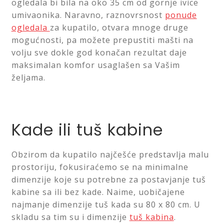
ogledala bi bila na oko 35 cm od gornje ivice
umivaonika. Naravno, raznovrsnost
ponude
ogledala
za kupatilo, otvara mnoge druge
mogućnosti, pa možete prepustiti mašti na
volju sve dokle god konačan rezultat daje
maksimalan komfor usaglašen sa Vašim
željama.
Kade ili tuš kabine
Obzirom da kupatilo najčešće predstavlja malu
prostoriju, fokusiraćemo se na minimalne
dimenzije koje su potrebne za postavjanje tuš
kabine sa ili bez kade. Naime, uobičajene
najmanje dimenzije tuš kada su 80 x 80 cm. U
skladu sa tim su i dimenzije
tuš kabina
.