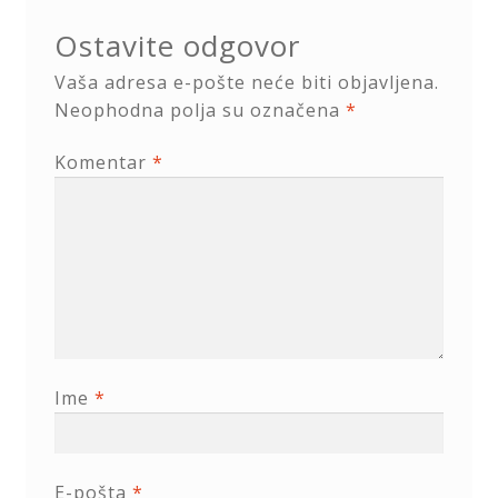
Ostavite odgovor
Vaša adresa e-pošte neće biti objavljena.
Neophodna polja su označena
*
Komentar
*
Ime
*
E-pošta
*