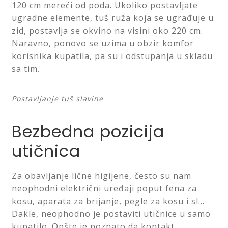
120 cm mereći od poda. Ukoliko postavljate
ugradne elemente, tuš ruža koja se ugrađuje u
zid, postavlja se okvino na visini oko 220 cm.
Naravno, ponovo se uzima u obzir komfor
korisnika kupatila, pa su i odstupanja u skladu
sa tim.
Postavljanje tuš slavine
Bezbedna pozicija
utičnica
Za obavljanje lične higijene, često su nam
neophodni električni uređaji poput fena za
kosu, aparata za brijanje, pegle za kosu i sl…
Dakle, neophodno je postaviti utičnice u samo
kupatilo. Opšte je poznato da kontakt