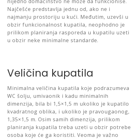
nijedno domaćinstvo ne može da funkcioniše.
Najčešće predstavlja jednu od, ako ne i
LED ogledala
najmanju prostoriju u kući. Međutim, uzevši u
obzir funkcionalnost kupatila, neophodno je
Prostirke za kupatilo
prilikom planiranja rasporeda u kupatilu uzeti
u obzir neke minimalne standarde.
Sifoni i odvodi
Slavine i ventili
Veličina kupatila
Tuš kabine
Minimalna veličina kupatila koje podrazumeva
WC šolju, umivaonik i kadu minimalnih
Tuševi
dimenzija, bila bi 1,5×1,5 m ukoliko je kupatilo
kvadratnog oblika, i ukoliko je pravougaonog,
WC daske
1,35×1,5 m. Osim samih dimenzija, prilikom
planiranja kupatila treba uzeti u obzir potrebe
Pribor za majstore
osoba koje će ga koristiti. Veoma je važno