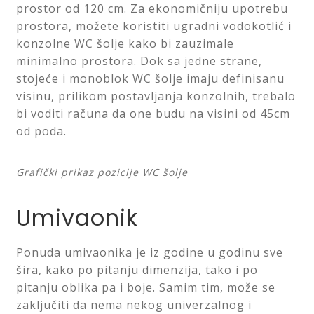
prostor od 120 cm. Za ekonomičniju upotrebu
prostora, možete koristiti ugradni vodokotlić i
konzolne WC šolje kako bi zauzimale
minimalno prostora. Dok sa jedne strane,
stojeće i monoblok WC šolje imaju definisanu
visinu, prilikom postavljanja konzolnih, trebalo
bi voditi računa da one budu na visini od 45cm
od poda.
Grafički prikaz pozicije WC šolje
Umivaonik
Ponuda umivaonika je iz godine u godinu sve
šira, kako po pitanju dimenzija, tako i po
pitanju oblika pa i boje. Samim tim, može se
zaključiti da nema nekog univerzalnog i