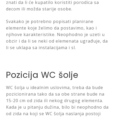
znati da li će kupatilo koristiti porodica sa
Saveti
decom ili možda starije osobe.
Kontakt
Svakako je potrebno popisati planirane
elemente koje želimo da postavimo, kao i
njihove karakteristike. Neophodno je uzeti u
obzir i da li se neki od elemenata ugrađuje, da
li se uklapa sa instalacijama i sl.
Pozicija WC šolje
WC šolja u idealnim uslovima, treba da bude
pozicionirana tako da sa obe strane bude na
15-20 cm od zida ili nekog drugog elementa.
Kada je u pitanju dužina, bilo bi neophodno da
od zida na koji se WC šolja naslanja postoji