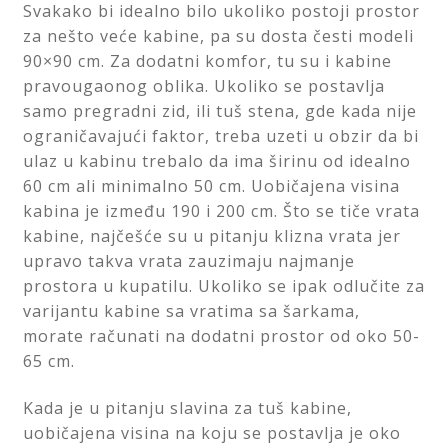
Svakako bi idealno bilo ukoliko postoji prostor
za nešto veće kabine, pa su dosta česti modeli
90×90 cm. Za dodatni komfor, tu su i kabine
pravougaonog oblika. Ukoliko se postavlja
samo pregradni zid, ili tuš stena, gde kada nije
ograničavajući faktor, treba uzeti u obzir da bi
ulaz u kabinu trebalo da ima širinu od idealno
60 cm ali minimalno 50 cm. Uobičajena visina
kabina je između 190 i 200 cm. Što se tiče vrata
kabine, najčešće su u pitanju klizna vrata jer
upravo takva vrata zauzimaju najmanje
prostora u kupatilu. Ukoliko se ipak odlučite za
varijantu kabine sa vratima sa šarkama,
morate računati na dodatni prostor od oko 50-
65 cm.
Kada je u pitanju slavina za tuš kabine,
uobičajena visina na koju se postavlja je oko