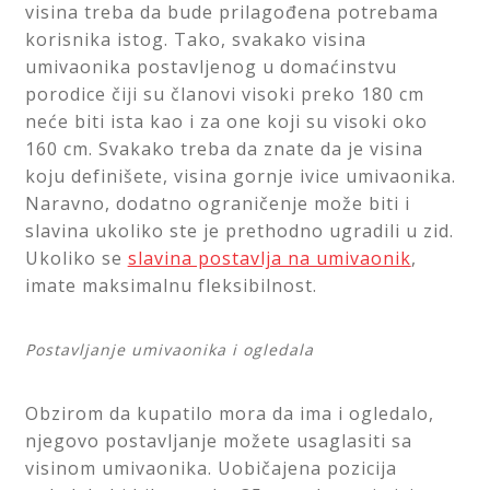
visina treba da bude prilagođena potrebama
korisnika istog. Tako, svakako visina
umivaonika postavljenog u domaćinstvu
porodice čiji su članovi visoki preko 180 cm
neće biti ista kao i za one koji su visoki oko
160 cm. Svakako treba da znate da je visina
koju definišete, visina gornje ivice umivaonika.
Naravno, dodatno ograničenje može biti i
slavina ukoliko ste je prethodno ugradili u zid.
Ukoliko se
slavina postavlja na umivaonik
,
imate maksimalnu fleksibilnost.
Postavljanje umivaonika i ogledala
Obzirom da kupatilo mora da ima i ogledalo,
njegovo postavljanje možete usaglasiti sa
visinom umivaonika. Uobičajena pozicija