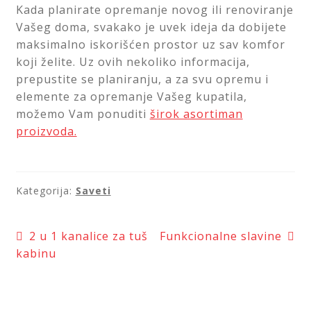
Kada planirate opremanje novog ili renoviranje
Vašeg doma, svakako je uvek ideja da dobijete
maksimalno iskorišćen prostor uz sav komfor
koji želite. Uz ovih nekoliko informacija,
prepustite se planiranju, a za svu opremu i
elemente za opremanje Vašeg kupatila,
možemo Vam ponuditi
širok asortiman
proizvoda.
Kategorija:
Saveti
Kretanje
Prethodni
Sledeći
2 u 1 kanalice za tuš
Funkcionalne slavine
članak:
članak:
kabinu
članka