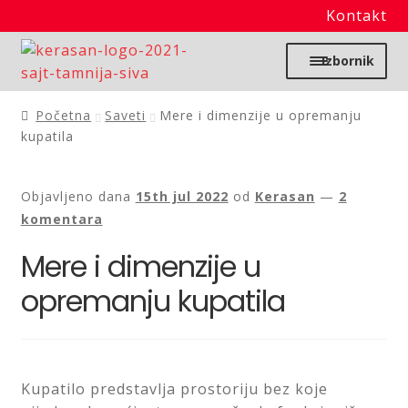
Kontakt
Preskoči
Skoči
Izbornik
na
na
navigaciju
sadržaj
Početna
Početna
Saveti
Mere i dimenzije u opremanju
kupatila
Moj nalog
Objavljeno dana
15th jul 2022
od
Kerasan
—
2
Prodavnica
komentara
Mere i dimenzije u
Izdvajamo
opremanju kupatila
Noviteti
Granitne sudopere
Kupatilo predstavlja prostoriju bez koje
Kupatilska galanterija