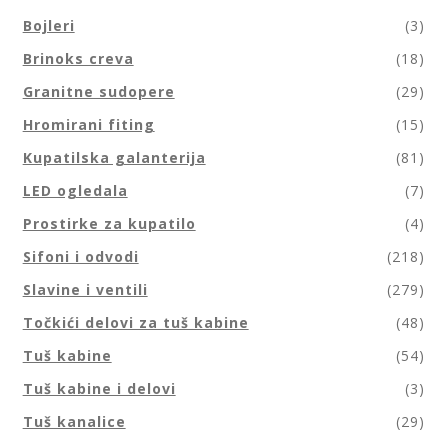
Bojleri
(3)
Brinoks creva
(18)
Granitne sudopere
(29)
Hromirani fiting
(15)
Kupatilska galanterija
(81)
LED ogledala
(7)
Prostirke za kupatilo
(4)
Sifoni i odvodi
(218)
Slavine i ventili
(279)
Točkići delovi za tuš kabine
(48)
Tuš kabine
(54)
Tuš kabine i delovi
(3)
Tuš kanalice
(29)