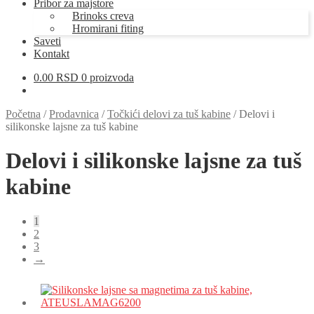
Pribor za majstore
Brinoks creva
Hromirani fiting
Saveti
Kontakt
0.00
RSD
0 proizvoda
Početna
/
Prodavnica
/
Točkići delovi za tuš kabine
/
Delovi i
silikonske lajsne za tuš kabine
Delovi i silikonske lajsne za tuš
kabine
1
2
3
→