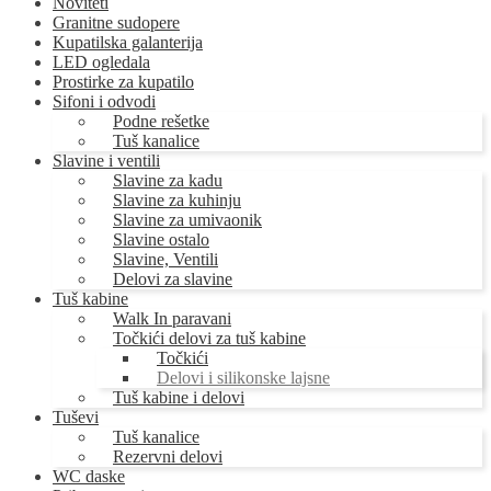
Noviteti
Granitne sudopere
Kupatilska galanterija
LED ogledala
Prostirke za kupatilo
Sifoni i odvodi
Podne rešetke
Tuš kanalice
Slavine i ventili
Slavine za kadu
Slavine za kuhinju
Slavine za umivaonik
Slavine ostalo
Slavine, Ventili
Delovi za slavine
Tuš kabine
Walk In paravani
Točkići delovi za tuš kabine
Točkići
Delovi i silikonske lajsne
Tuš kabine i delovi
Tuševi
Tuš kanalice
Rezervni delovi
WC daske