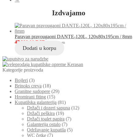
tuš
kabine,
Izdvajamo
SLA8-
MALOH
količina
Paravan pravougaoni DANTE-120L, 120x80x195cm / 8mm
47,399.00
RSD
sa PDV-om
Dodati u korpu
Kategorije proizvoda
Bojleri
(3)
Brinoks creva
(18)
Granitne sudopere
(29)
Hromirani fiting
(15)
Kupatilska galanterija
(81)
Držači i dozeri sapuna
(12)
Držači peškira
(19)
Držači toalet papira
(7)
Galanterija ostalo
(7)
Održavanje kupatila
(5)
WC četke
(7)