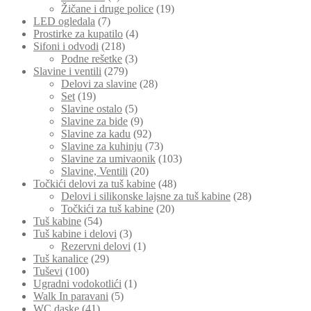
Žičane i druge police
(19)
LED ogledala
(7)
Prostirke za kupatilo
(4)
Sifoni i odvodi
(218)
Podne rešetke
(3)
Slavine i ventili
(279)
Delovi za slavine
(28)
Set
(19)
Slavine ostalo
(5)
Slavine za bide
(9)
Slavine za kadu
(92)
Slavine za kuhinju
(73)
Slavine za umivaonik
(103)
Slavine, Ventili
(20)
Točkići delovi za tuš kabine
(48)
Delovi i silikonske lajsne za tuš kabine
(28)
Točkići za tuš kabine
(20)
Tuš kabine
(54)
Tuš kabine i delovi
(3)
Rezervni delovi
(1)
Tuš kanalice
(29)
Tuševi
(100)
Ugradni vodokotlići
(1)
Walk In paravani
(5)
WC daske
(41)