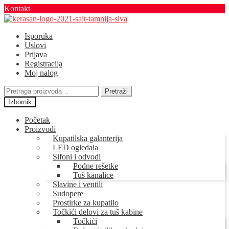
Kontakt
Preskoči
Skoči
na
na
Isporuka
navigaciju
sadržaj
Uslovi
Prijava
Registracija
Moj nalog
Pretraga
Pretraži
za:
Izbornik
Početak
Proizvodi
Kupatilska galanterija
LED ogledala
Sifoni i odvodi
Podne rešetke
Tuš kanalice
Slavine i ventili
Sudopere
Prostirke za kupatilo
Točkići delovi za tuš kabine
Točkići