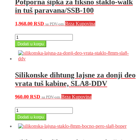
Potporna šipka za fiksno staklo-walk
ATEUH6145BL
količina
in tuš paravana/SSB-100
1,968.00
RSD
Brza Kupovina
sa PDV-om
Potporna
šipka
Dodati u korpu
za
fiksno
staklo-
walk
in
Silikonske dihtung lajsne za donji deo
tuš
paravana/SSB-
vrata tuš kabine, SLA8-DDV
100
količina
960.00
RSD
Brza Kupovina
sa PDV-om
Silikonske
dihtung
Dodati u korpu
lajsne
za
donji
deo