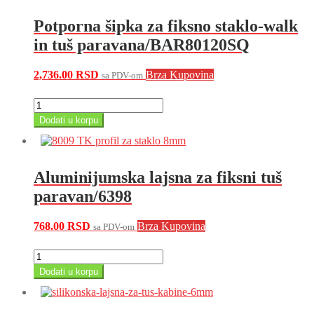
80-
120MM,
Potporna šipka za fiksno staklo-walk
okrugli/BAR80120RO
količina
in tuš paravana/BAR80120SQ
2,736.00
RSD
Brza Kupovina
sa PDV-om
Potporna
šipka
Dodati u korpu
za
fiksno
staklo-
walk
Aluminijumska lajsna za fiksni tuš
in
tuš
paravan/6398
paravana/BAR80120SQ
količina
768.00
RSD
Brza Kupovina
sa PDV-om
Aluminijumska
lajsna
Dodati u korpu
za
fiksni
tuš