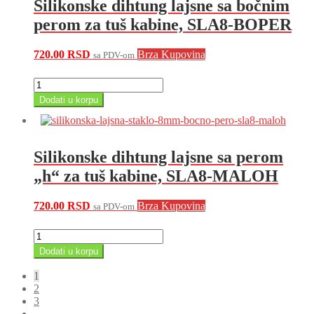
Silikonske dihtung lajsne sa bočnim
vrata
tuš
perom za tuš kabine, SLA8-BOPER
kabine,
SLA8-
720.00
RSD
Brza Kupovina
sa PDV-om
DDV
količina
Silikonske
dihtung
Dodati u korpu
lajsne
sa
bočnim
perom
Silikonske dihtung lajsne sa perom
za
tuš
„h“ za tuš kabine, SLA8-MALOH
kabine,
SLA8-
720.00
RSD
Brza Kupovina
sa PDV-om
BOPER
količina
Silikonske
dihtung
Dodati u korpu
lajsne
sa
1
perom
2
"h"
3
za
→