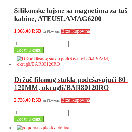
Silikonske lajsne sa magnetima za tuš
kabine, ATEUSLAMAG6200
1,386.00
RSD
Brza Kupovina
sa PDV-om
Silikonske
lajsne
Dodati u korpu
sa
magnetima
za
tuš
kabine,
Držač fiksnog stakla podešavajući 80-
ATEUSLAMAG6200
količina
120MM, okrugli/BAR80120RO
2,736.00
RSD
Brza Kupovina
sa PDV-om
Držač
fiksnog
Dodati u korpu
stakla
podešavajući