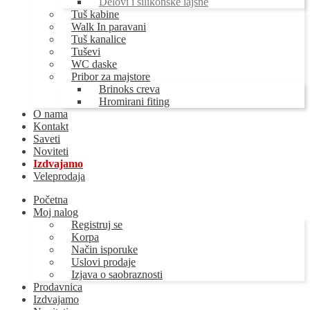
Delovi i silikonske lajsne
Tuš kabine
Walk In paravani
Tuš kanalice
Tuševi
WC daske
Pribor za majstore
Brinoks creva
Hromirani fiting
O nama
Kontakt
Saveti
Noviteti
Izdvajamo
Veleprodaja
Početna
Moj nalog
Registruj se
Korpa
Način isporuke
Uslovi prodaje
Izjava o saobraznosti
Prodavnica
Izdvajamo