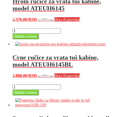
Hrom ručice za vrata tuš kabine,
ATEUSLA6200FBL
količina
model ATEUH6145
2,376.00
RSD
Brza Kupovina
sa PDV-om
Hrom
ručice
Dodati u korpu
za
vrata
tuš
kabine,
Crne ručice za vrata tuš kabine,
model
ATEUH6145
model ATEUH6145BL
količina
2,880.00
RSD
Brza Kupovina
sa PDV-om
Crne
ručice
Dodati u korpu
za
vrata
tuš
kabine,
model