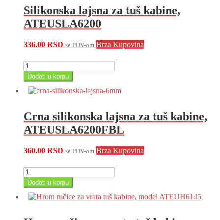
paravan/6398
Silikonska lajsna za tuš kabine,
količina
ATEUSLA6200
336.00
RSD
Brza Kupovina
sa PDV-om
Silikonska
lajsna
Dodati u korpu
za
tuš
kabine,
ATEUSLA6200
Crna silikonska lajsna za tuš kabine,
količina
ATEUSLA6200FBL
360.00
RSD
Brza Kupovina
sa PDV-om
Crna
silikonska
Dodati u korpu
lajsna
za
tuš
kabine,