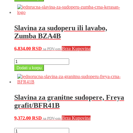
sudoperu
linija
Libretto
BLE4B
količina
Slavina za sudoperu ili lavabo,
Zumba BZA4B
6,834.00
RSD
Brza Kupovina
sa PDV-om
Slavina
za
Dodati u korpu
sudoperu
ili
lavabo,
Zumba
BZA4B
Slavina za granitne sudopere, Freya
količina
grafit/BFR41B
9,372.00
RSD
Brza Kupovina
sa PDV-om
Slavina