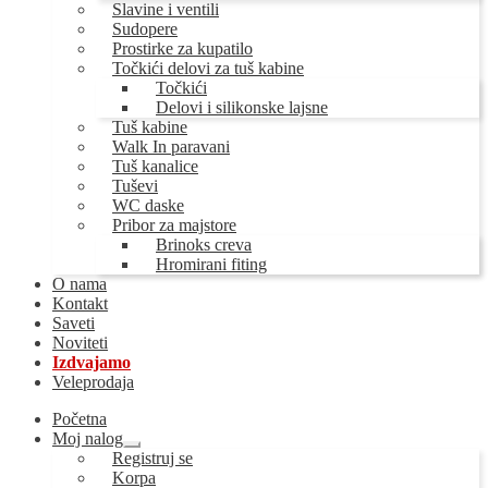
Slavine i ventili
Sudopere
Prostirke za kupatilo
Točkići delovi za tuš kabine
Točkići
Delovi i silikonske lajsne
Tuš kabine
Walk In paravani
Tuš kanalice
Tuševi
WC daske
Pribor za majstore
Brinoks creva
Hromirani fiting
O nama
Kontakt
Saveti
Noviteti
Izdvajamo
Veleprodaja
Početna
Moj nalog
Proširi
Registruj se
podređeni
Korpa
izbornik