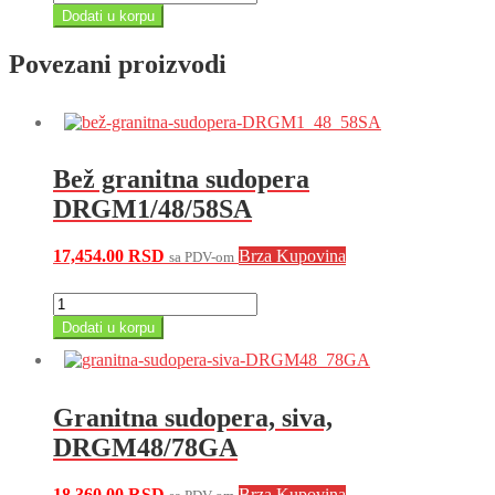
za
Dodati u korpu
granitne
sudopere,
Povezani proizvodi
Freya
grafit/BFR41B
količina
Bež granitna sudopera
DRGM1/48/58SA
17,454.00
RSD
Brza Kupovina
sa PDV-om
Bež
granitna
Dodati u korpu
sudopera
DRGM1/48/58SA
količina
Granitna sudopera, siva,
DRGM48/78GA
18,360.00
RSD
Brza Kupovina