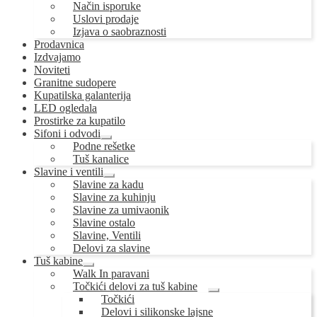
Način isporuke
Uslovi prodaje
Izjava o saobraznosti
Prodavnica
Izdvajamo
Noviteti
Granitne sudopere
Kupatilska galanterija
LED ogledala
Prostirke za kupatilo
Sifoni i odvodi
Proširi
Podne rešetke
podređeni
Tuš kanalice
izbornik
Slavine i ventili
Proširi
Slavine za kadu
podređeni
Slavine za kuhinju
izbornik
Slavine za umivaonik
Slavine ostalo
Slavine, Ventili
Delovi za slavine
Tuš kabine
Proširi
Walk In paravani
podređeni
Točkići delovi za tuš kabine
izbornik
Proširi
Točkići
podređeni
Delovi i silikonske lajsne
izbornik