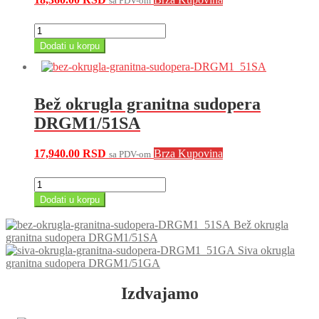
sa PDV-om
Granitna
sudopera,
Dodati u korpu
siva,
DRGM48/78GA
količina
Bež okrugla granitna sudopera
DRGM1/51SA
17,940.00
RSD
Brza Kupovina
sa PDV-om
Bež
okrugla
Dodati u korpu
granitna
sudopera
Bež okrugla
DRGM1/51SA
granitna sudopera DRGM1/51SA
količina
Siva okrugla
granitna sudopera DRGM1/51GA
Izdvajamo