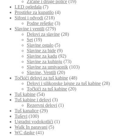
Žičane i druge police
(19)
LED ogledala
(7)
Prostirke za kupatilo
(4)
Sifoni i odvodi
(218)
Podne rešetke
(3)
Slavine i ventili
(279)
Delovi za slavine
(28)
Set
(19)
Slavine ostalo
(5)
Slavine za bide
(9)
Slavine za kadu
(92)
Slavine za kuhinju
(73)
Slavine za umivaonik
(103)
Slavine, Ventili
(20)
Točkići delovi za tuš kabine
(48)
Delovi i silikonske lajsne za tuš kabine
(28)
Točkići za tuš kabine
(20)
Tuš kabine
(54)
Tuš kabine i delovi
(3)
Rezervni delovi
(1)
Tuš kanalice
(29)
Tuševi
(100)
Ugradni vodokotlići
(1)
Walk In paravani
(5)
WC daske
(41)