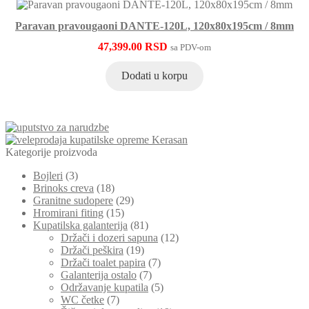
Paravan pravougaoni DANTE-120L, 120x80x195cm / 8mm
47,399.00
RSD
sa PDV-om
Dodati u korpu
Kategorije proizvoda
Bojleri
(3)
Brinoks creva
(18)
Granitne sudopere
(29)
Hromirani fiting
(15)
Kupatilska galanterija
(81)
Držači i dozeri sapuna
(12)
Držači peškira
(19)
Držači toalet papira
(7)
Galanterija ostalo
(7)
Održavanje kupatila
(5)
WC četke
(7)