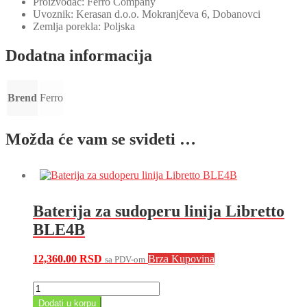
Proizvođač: Ferro Company
Uvoznik: Kerasan d.o.o. Mokranjčeva 6, Dobanovci
Zemlja porekla: Poljska
Dodatna informacija
Brend
Ferro
Možda će vam se svideti …
Baterija za sudoperu linija Libretto
BLE4B
12,360.00
RSD
Brza Kupovina
sa PDV-om
Baterija
za
Dodati u korpu