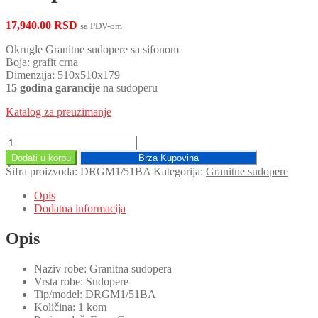
17,940.00
RSD
sa PDV-om
Okrugle Granitne sudopere sa sifonom
Boja: grafit crna
Dimenzija: 510x510x179
15 godina garancije
na sudoperu
Katalog za preuzimanje
Crna
okrugla
Dodati u korpu
Brza Kupovina
granitna
Šifra proizvoda:
DRGM1/51BA
Kategorija:
Granitne sudopere
sudopera
DRGM1/51BA
Opis
količina
Dodatna informacija
Opis
Naziv robe: Granitna sudopera
Vrsta robe: Sudopere
Tip/model: DRGM1/51BA
Količina: 1 kom