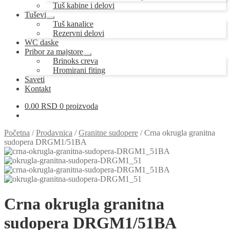
Tuš kabine i delovi
Tuševi
Proširi
Tuš kanalice
podređeni
Rezervni delovi
izbornik
WC daske
Pribor za majstore
Proširi
Brinoks creva
podređeni
Hromirani fiting
izbornik
Saveti
Kontakt
0.00
RSD
0 proizvoda
Početna
/
Prodavnica
/
Granitne sudopere
/
Crna okrugla granitna
sudopera DRGM1/51BA
Crna okrugla granitna
sudopera DRGM1/51BA