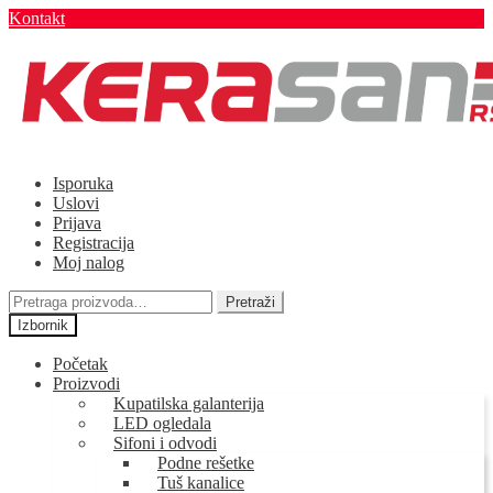
Kontakt
Preskoči
Skoči
na
na
navigaciju
sadržaj
Isporuka
Uslovi
Prijava
Registracija
Moj nalog
Pretraga
Pretraži
za:
Izbornik
Početak
Proizvodi
Kupatilska galanterija
LED ogledala
Sifoni i odvodi
Podne rešetke
Tuš kanalice