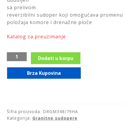
udubljen
sa prelivom
reverzibilni sudoper koji omogućava promenu
položaja komore i drenažne ploče
Katalog za preuzimanje
Granitna
Dodati u korpu
dvodelna
crna-
Brza Kupovina
sjaj
sudopera
sa
oceđivačem,
DRGM3/48/79HA
Šifra proizvoda:
DRGM348/79HA
količina
Kategorija:
Granitne sudopere