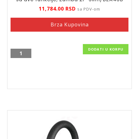
11,784.00
RSD
sa PDV-om
Brza Kupovina
DODATI U KORPU
Česma
za
sudoperu
sa
fleksibilnim
izlivom
sa
dve
funkcije,
Zumba
2F-
Slim/BZA43B