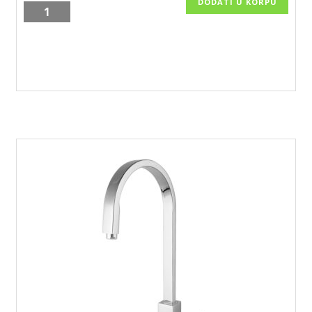
DODATI U KORPU
Slavina
za
granitne
sudopere,
Freya
grafit/BFR41B
količina