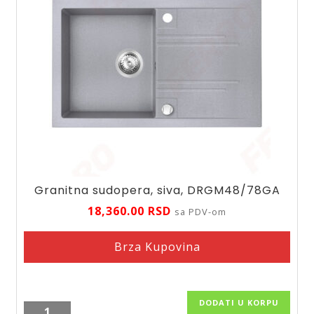
Granitna sudopera, siva, DRGM48/78GA
18,360.00
RSD
sa PDV-om
Brza Kupovina
DODATI U KORPU
Granitna