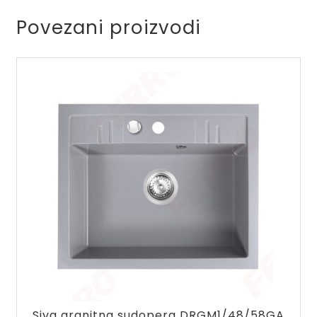
Povezani proizvodi
Siva granitna sudopera DRGM1/48/58GA