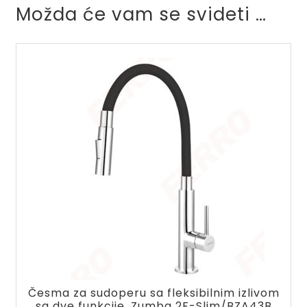
Možda će vam se svideti …
Česma za sudoperu sa fleksibilnim izlivom
sa dve funkcije, Zumba 2F-Slim/BZA43B