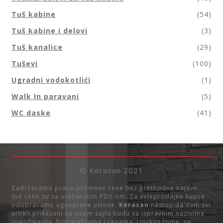
Tuš kabine
(54)
Tuš kabine i delovi
(3)
Tuš kanalice
(29)
Tuševi
(100)
Ugradni vodokotlići
(1)
Walk In paravani
(5)
WC daske
(41)
© Kerasan 2021
Zadržavamo pravo promene cene bez prethodne najave.
Sve cene su sa uračunatim PDV-om. Za veleprodajne kupce
odobravamo ugovorene uslove.
Kerasan
nastoji da Vam svi
artikli prikazani na ovom sajtu budu sa ispravnim nazivima
specifikacija, fotografijama i cenama. Uprkos tome, ne