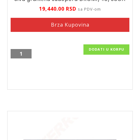
19,440.00
RSD
sa PDV-om
Brza Kupovina
DODATI U KORPU
Siva
granitna
sudopera
DRGM1/48/58GA
količina