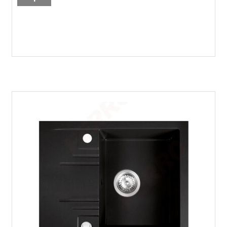
sudopera,
siva,
DRGM48/78GA
količina