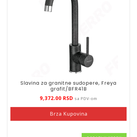
količina
Slavina za granitne sudopere, Freya
grafit/BFR41B
9,372.00
RSD
sa PDV-om
Brza Kupovina