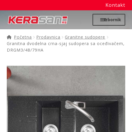
Kontakt
Preskoči
Skoči
Izbornik
na
na
navigaciju
sadržaj
Početna
Početna
Prodavnica
Granitne sudopere
Granitna dvodelna crna-sjaj sudopera sa oceđivačem,
Proširi
DRGM3/48/79HA
Moj nalog
podređ
izborni
Prodavnica
Izdvajamo
Noviteti
Granitne sudopere
Kupatilska galanterija