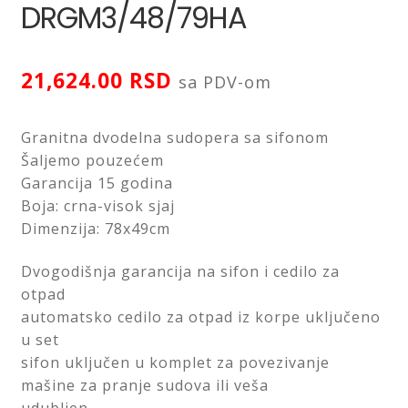
DRGM3/48/79HA
Saveti
Kontakt
21,624.00
RSD
sa PDV-om
Granitna dvodelna sudopera sa sifonom
Šaljemo pouzećem
Garancija 15 godina
Boja: crna-visok sjaj
Dimenzija: 78x49cm
Dvogodišnja garancija na sifon i cedilo za
otpad
automatsko cedilo za otpad iz korpe uključeno
u set
sifon uključen u komplet za povezivanje
mašine za pranje sudova ili veša