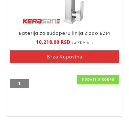
Baterija za sudoperu linija Zicco BZI4
10,218.00
RSD
sa PDV-om
Brza Kupovina
DODATI U KORPU
Baterija
za
sudoperu
linija
Zicco
BZI4
količina