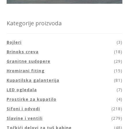
Kategorije proizvoda
Bojleri
(3)
Brinoks creva
(18)
Granitne sudopere
(29)
Hromirani fiting
(15)
Kupatilska galanterija
(81)
LED ogledala
(7)
Prostirke za kupatilo
(4)
Sifoni i odvodi
(218)
Slavine i ventili
(279)
Točkići delovi za tuš kabine
(48)