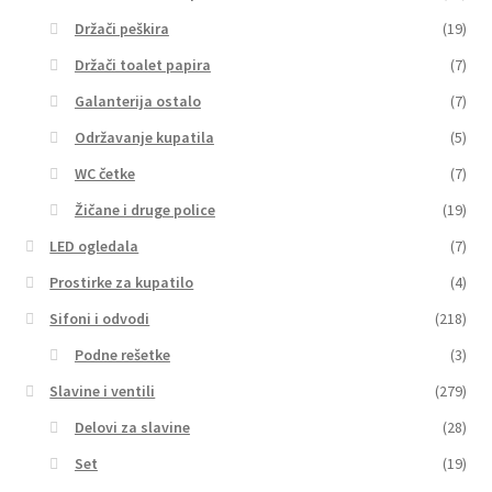
Držači peškira
(19)
Držači toalet papira
(7)
Galanterija ostalo
(7)
Održavanje kupatila
(5)
WC četke
(7)
Žičane i druge police
(19)
LED ogledala
(7)
Prostirke za kupatilo
(4)
Sifoni i odvodi
(218)
Podne rešetke
(3)
Slavine i ventili
(279)
Delovi za slavine
(28)
Set
(19)