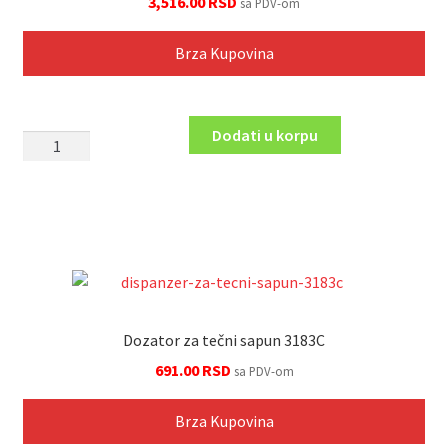
3,516.00
RSD
sa PDV-om
Brza Kupovina
Dodati u korpu
Držač
sapun,
žičani,
GRACE,
AC01
količina
Dozator za tečni sapun 3183C
691.00
RSD
sa PDV-om
Brza Kupovina