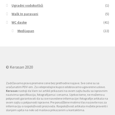
Ugradni vodokotlići
(1)
Walk In paravani
(5)
WC daske
(41)
Medijapan
(22)
© Kerasan 2020
Zadržavamo pravo promene cene bez prethodne najave. Sve cene su sa
uračunatim PDV-om. Za veleprodajne kupce odobravamo ugovorene uslove.
Kerasan
nastoji da Vam svi artikli prikazani na ovom sajtu budu sa ispravnim
nazivima specifikacija, fotografijama i cenama. Uprkos tome, ne možemo u
potpunosti garantovati da su sve navedene informacije i fotografije artikala na
ovom sajtu u potpunosti ispravne. Pre porudžbine molimo Vas nazovite nas za
informaciju o raspoloživosti proizvoda. Raspoloživost artikala možete proveriti i
slanjem upita na neki od mailova prikazanim u kontaktima.