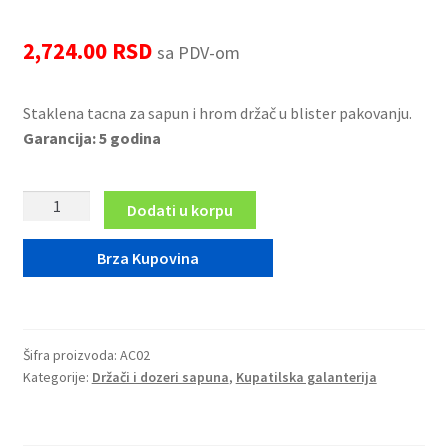
LED ogledala
2,724.00
RSD
sa PDV-om
Prostirke za kupatilo
Staklena tacna za sapun i hrom držač u blister pakovanju.
Sifoni i odvodi
Garancija: 5 godina
Slavine i ventili
Stakleni
Dodati u korpu
tanjir
Tuš kabine
za
Brza Kupovina
sapun
Tuševi
i
hrom
WC daske
držač,
Šifra proizvoda:
AC02
AC02
Kategorije:
Držači i dozeri sapuna
,
Kupatilska galanterija
Pribor za majstore
količina