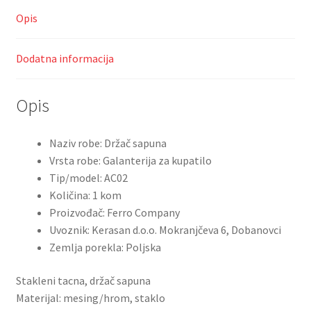
Saveti
Opis
Kontakt
Dodatna informacija
Opis
Naziv robe: Držač sapuna
Vrsta robe: Galanterija za kupatilo
Tip/model: AC02
Količina: 1 kom
Proizvođač: Ferro Company
Uvoznik: Kerasan d.o.o. Mokranjčeva 6, Dobanovci
Zemlja porekla: Poljska
Stakleni tacna, držač sapuna
Materijal: mesing/hrom, staklo