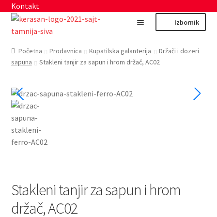
Kontakt
Preskoči
Skoči
Izbornik
na
na
navigaciju
sadržaj
Početna
Početna
Prodavnica
Kupatilska galanterija
Držači i dozeri
sapuna
Stakleni tanjir za sapun i hrom držač, AC02
Moj nalog
Prodavnica
Izdvajamo
Noviteti
Granitne sudopere
Stakleni tanjir za sapun i hrom
držač, AC02
Kupatilska galanterija