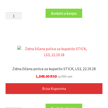
Dodati u korpu
Dozator
za
tečni
sapun
3183C
količina
Zidna žičana polica za kupatilo STICK, LS3, 22.19.18
1,848.00
RSD
sa PDV-om
Brza Kupovina