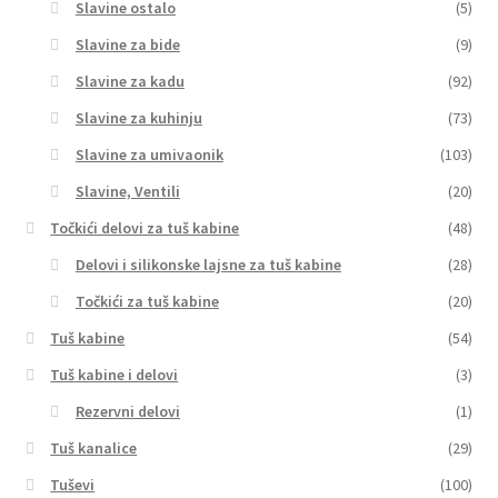
Slavine ostalo
(5)
Slavine za bide
(9)
Slavine za kadu
(92)
Slavine za kuhinju
(73)
Slavine za umivaonik
(103)
Slavine, Ventili
(20)
Točkići delovi za tuš kabine
(48)
Delovi i silikonske lajsne za tuš kabine
(28)
Točkići za tuš kabine
(20)
Tuš kabine
(54)
Tuš kabine i delovi
(3)
Rezervni delovi
(1)
Tuš kanalice
(29)
Tuševi
(100)