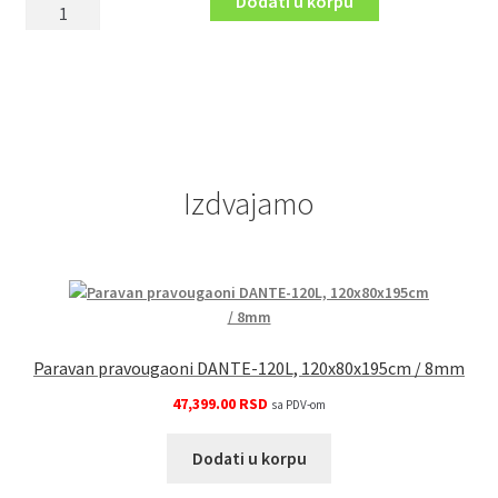
Dodati u korpu
Zidna
žičana
polica
za
kupatilo
STICK,
LS3,
Izdvajamo
22.19.18
količina
Paravan pravougaoni DANTE-120L, 120x80x195cm / 8mm
47,399.00
RSD
sa PDV-om
Dodati u korpu