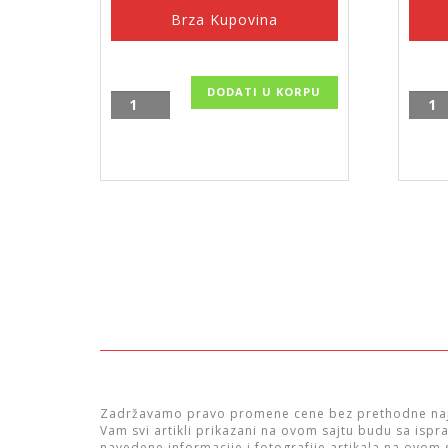
Brza Kupovina
DODATI U KORPU
Polica
Ruko
za
za
tuš
kadu
kabinu
30
Rainbow,
cm/A
veća,
količ
29.13.55
količina
Zadržavamo pravo promene cene bez prethodne naj
Vam svi artikli prikazani na ovom sajtu budu sa isp
navedene informacije i fotografije artikala na ovom