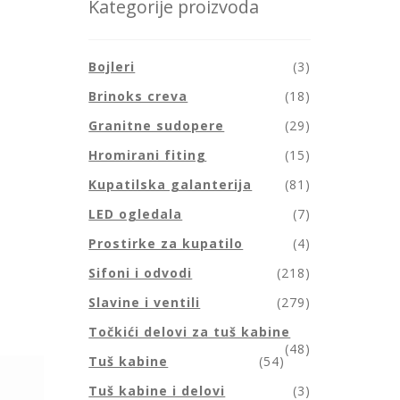
Kategorije proizvoda
Bojleri
(3)
Brinoks creva
(18)
Granitne sudopere
(29)
Hromirani fiting
(15)
Kupatilska galanterija
(81)
LED ogledala
(7)
Prostirke za kupatilo
(4)
Sifoni i odvodi
(218)
Slavine i ventili
(279)
Točkići delovi za tuš kabine
(48)
Tuš kabine
(54)
Tuš kabine i delovi
(3)