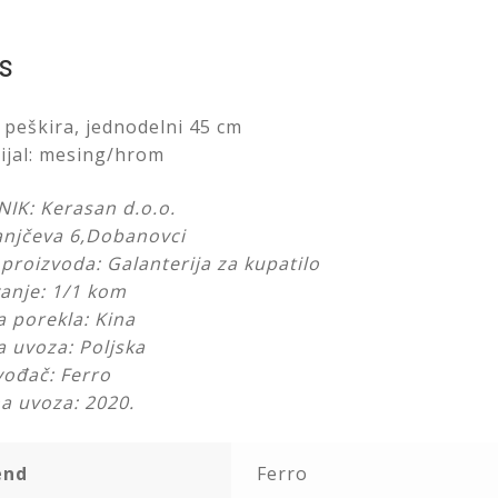
s
 peškira, jednodelni 45 cm
ijal: mesing/hrom
IK: Kerasan d.o.o.
njčeva 6,Dobanovci
 proizvoda: Galanterija za kupatilo
anje: 1/1 kom
a porekla: Kina
a uvoza: Poljska
vođač: Ferro
a uvoza: 2020.
end
Ferro