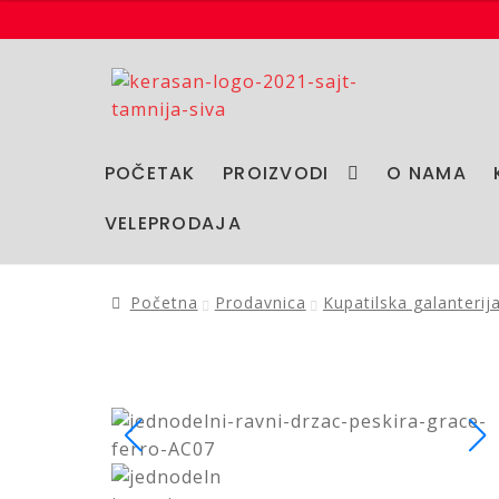
Preskoči
Skoči
na
na
navigaciju
sadržaj
POČETAK
PROIZVODI
O NAMA
VELEPRODAJA
Početna
Prodavnica
Kupatilska galanterij