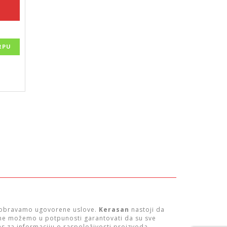
RPU
dobravamo ugovorene uslove.
Kerasan
nastoji da
, ne možemo u potpunosti garantovati da su sve
s za informaciju o raspoloživosti proizvoda.