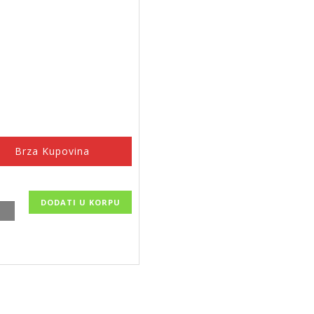
Brza Kupovina
DODATI U KORPU
ce
re,
,
E,
ina