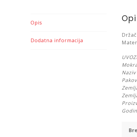
Opi
Opis
Držač
Dodatna informacija
Mater
UVOZN
Mokra
Naziv
Pakov
Zemlj
Zemlj
Proiz
Godin
Br