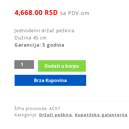
4,668.00
RSD
sa PDV-om
Jednodelni držač peškira.
Dužina 45 cm
Garancija: 5 godina
Držač
Dodati u korpu
peškira,
jednodelni
Brza Kupovina
45
cm,
GRACE,
AC07
Šifra proizvoda:
AC07
količina
Kategorije:
Držači peškira
,
Kupatilska galanterija