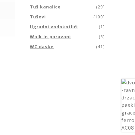
Tuš kanalice
(29)
Tuševi
(100)
Ugradni vodokotlići
(1)
Walk In paravani
(5)
WC daske
(41)