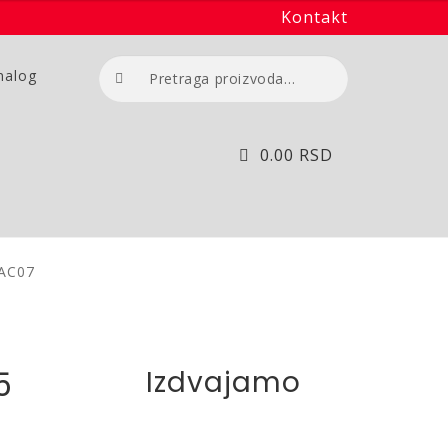
Kontakt
Pretraga
nalog
za:
0.00
RSD
 AC07
5
Izdvajamo