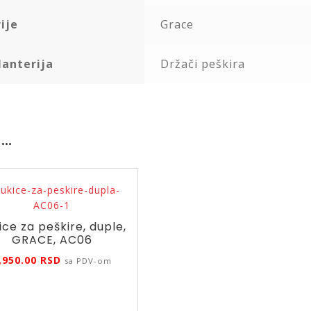
ije
Grace
lanterija
Držači peškira
 …
ice za peškire, duple,
GRACE, AC06
,950.00
RSD
sa PDV-om