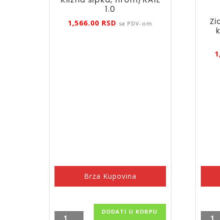
1.0
Zi
1,566.00
RSD
sa PDV-om
k
1
Brza Kupovina
DODATI U KORPU
Klizna
Zidn