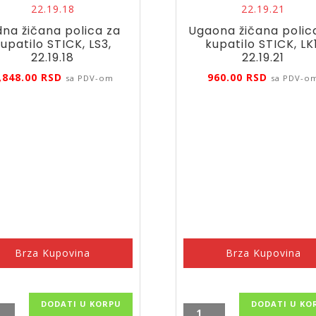
dna žičana polica za
Ugaona žičana polic
upatilo STICK, LS3,
kupatilo STICK, LK1
22.19.18
22.19.21
,848.00
RSD
960.00
RSD
sa PDV-om
sa PDV-o
Brza Kupovina
Brza Kupovina
DODATI U KORPU
DODATI U KO
a
Ugaona