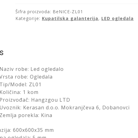
60x60cm/BeNICE-
ZL01
Šifra proizvoda:
BeNICE-ZL01
količina
Kategorije:
Kupatilska galanterija
,
LED ogledala
s
Naziv robe: Led ogledalo
Vrsta robe: Ogledala
Tip/Model: ZL01
Količina: 1 kom
Proizvođač: Hangzgou LTD
Uvoznik: Kerasan d.o.o. Mokranjčeva 6, Dobanovci
Zemlja porekla: Kina
zija: 600x600x35 mm
ina ogledala: 5 mm