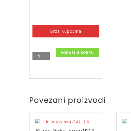
Brza Kupovina
DODATI U KORPU
Ogledalo
sa
led
svetlom
70x50cm/BeNICE-
DF35
količina
Povezani proizvodi
Klizna šipka, hrom/RAIL