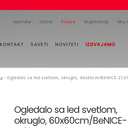
Isporuka
Uslovi
Prijava
Registracija
Moj 
KONTAKT
SAVETI
NOVITETI
IZDVAJAMO
ja
Ogledalo sa led svetlom, okruglo, 60x60cm/BeNICE-ZL0
Ogledalo sa led svetlom,
okruglo, 60x60cm/BeNICE-