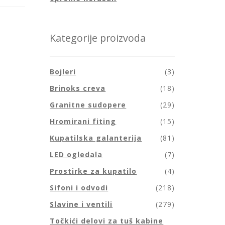
Kategorije proizvoda
Bojleri
(3)
Brinoks creva
(18)
Granitne sudopere
(29)
Hromirani fiting
(15)
Kupatilska galanterija
(81)
LED ogledala
(7)
Prostirke za kupatilo
(4)
Sifoni i odvodi
(218)
Slavine i ventili
(279)
Točkići delovi za tuš kabine