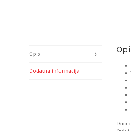
Opi
Opis
Dodatna informacija
Dimen
Deblj