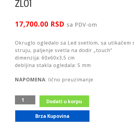
ZL01
17,700.00
RSD
sa PDV-om
Okruglo ogledalo sa Led svetlom, sa utikačem 
struju, paljenje svetla na dodir „touch“
dimenzija: 60x60x3,5 cm
debljina stakla ogledala: 5 mm
NAPOMENA
: lično preuzimanje
Ogledalo
Dodati u korpu
sa
led
Brza Kupovina
svetlom,
okruglo,