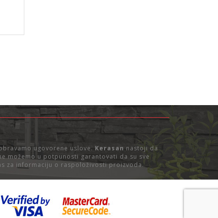
dobravamo ugovorene uslove.
Kerasan
nastoji da
, ne možemo u potpunosti garantovati da su sve
s za informaciju o raspoloživosti proizvoda.