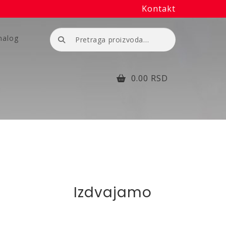
Kontakt
Pretraga
nalog
za:
0.00
RSD
1
Izdvajamo