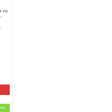
a za
,
m
RPU