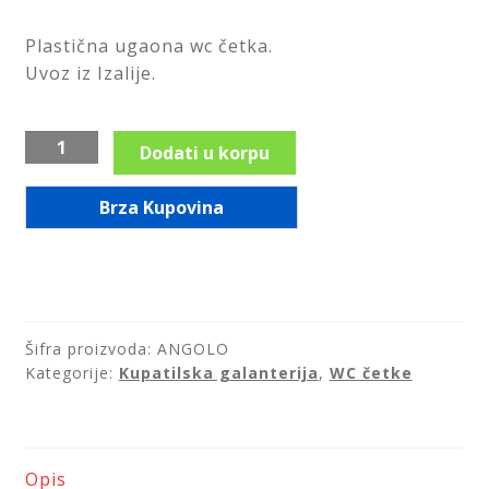
Plastična ugaona wc četka.
LED ogledala
Uvoz iz Izalije.
Prostirke za kupatilo
Plastična
Dodati u korpu
Sifoni i odvodi
wc
četka
Brza Kupovina
Angolo
Slavine i ventili
količina
Tuš kabine
Tuševi
Šifra proizvoda:
ANGOLO
Kategorije:
Kupatilska galanterija
,
WC četke
WC daske
Pribor za majstore
Opis