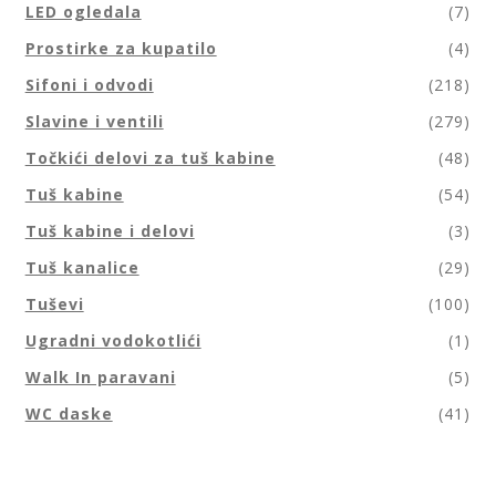
LED ogledala
(7)
Prostirke za kupatilo
(4)
Sifoni i odvodi
(218)
Slavine i ventili
(279)
Točkići delovi za tuš kabine
(48)
Tuš kabine
(54)
Tuš kabine i delovi
(3)
Tuš kanalice
(29)
Tuševi
(100)
Ugradni vodokotlići
(1)
Walk In paravani
(5)
WC daske
(41)