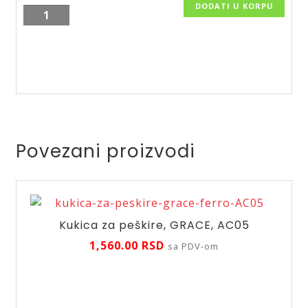
DODATI U KORPU
Plastična
wc
četka
Earth
količina
Povezani proizvodi
Kukica za peškire, GRACE, AC05
1,560.00
RSD
sa PDV-om