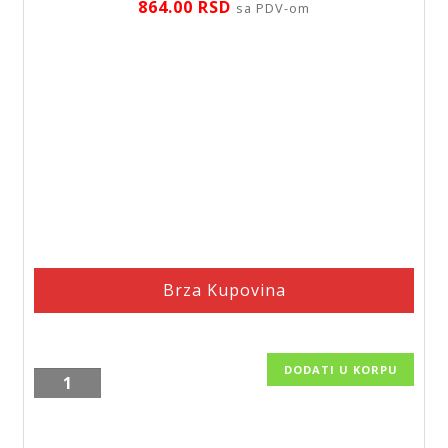
864.00
RSD
sa PDV-om
Brza Kupovina
DODATI U KORPU
Zidna
žičana
polica