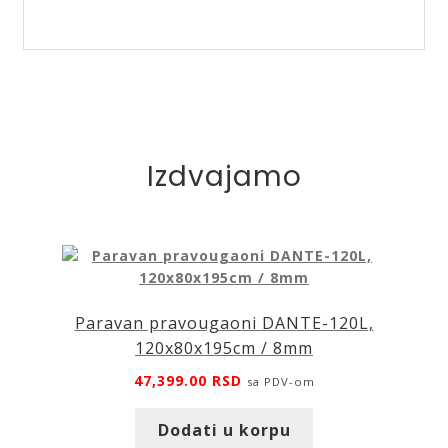
za
kupatilo
STICK,
LS1,
22.19.16
količina
Izdvajamo
Paravan pravougaoni DANTE-120L,
120x80x195cm / 8mm
47,399.00
RSD
sa PDV-om
Dodati u korpu