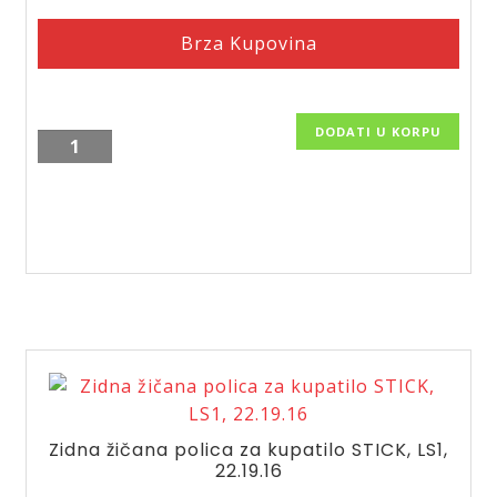
Brza Kupovina
DODATI U KORPU
Polica
za
tuš
kabinu
Rainbow,
veća,
29.13.55
količina
Zidna žičana polica za kupatilo STICK, LS1,
22.19.16