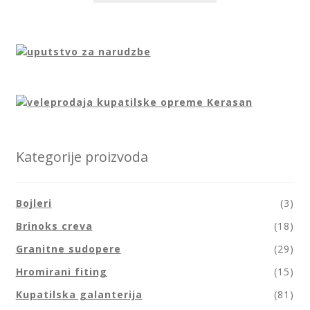
Kategorije proizvoda
Bojleri
(3)
Brinoks creva
(18)
Granitne sudopere
(29)
Hromirani fiting
(15)
Kupatilska galanterija
(81)