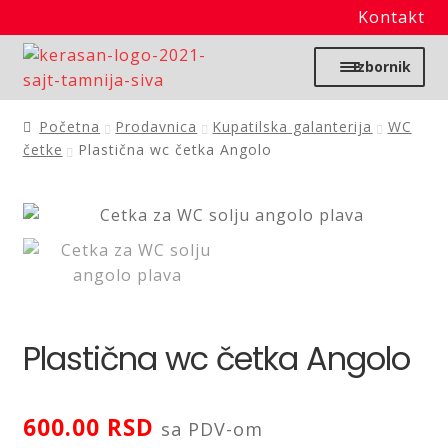
Kontakt
Preskoči
Skoči
Izbornik
na
na
navigaciju
sadržaj
Početna
Početna
Prodavnica
Kupatilska galanterija
WC
četke
Plastična wc četka Angolo
Moj nalog
Prodavnica
Izdvajamo
Noviteti
Plastična wc četka Angolo
Granitne sudopere
600.00
RSD
sa PDV-om
Kupatilska galanterija