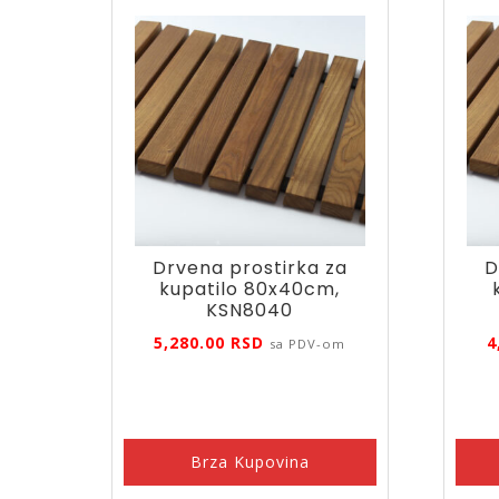
Drvena prostirka za
D
kupatilo 80x40cm,
KSN8040
5,280.00
RSD
4
sa PDV-om
Brza Kupovina