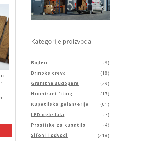
Kategorije proizvoda
Bojleri
(3)
Brinoks creva
(18)
za
,
Granitne sudopere
(29)
Hromirani fiting
(15)
om
Kupatilska galanterija
(81)
LED ogledala
(7)
Prostirke za kupatilo
(4)
Sifoni i odvodi
(218)