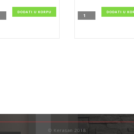
DODATI U KORPU
DODATI U KO
na
Drvena
irka
prostirka
za
ilo
kupatilo
0cm,
80x50cm,
040
KSN8050
ina
količina
© Kerasan 2018