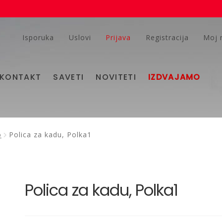
Isporuka
Uslovi
Prijava
Registracija
Moj 
KONTAKT
SAVETI
NOVITETI
IZDVAJAMO
o
Polica za kadu, Polka1
Polica za kadu, Polka1