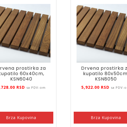
rvena prostirka za
Drvena prostirka 
kupatilo 60x40cm,
kupatilo 80x50cm
KSN6040
KSN8050
,728.00
RSD
5,922.00
RSD
sa PDV-om
sa PDV-
Brza Kupovina
Brza Kupovina