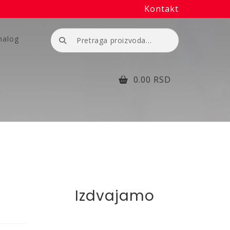
Kontakt
Pretraga
nalog
za:
0.00
RSD
Izdvajamo