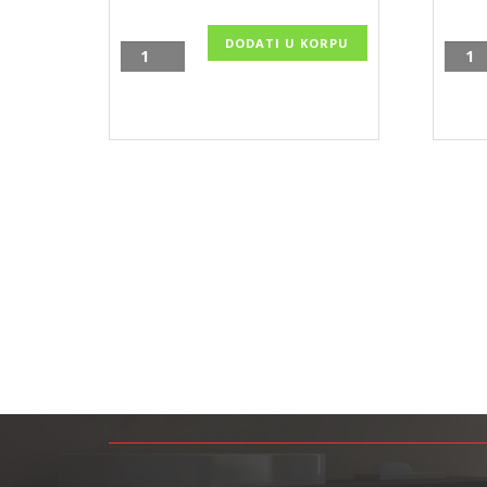
DODATI U KORPU
Drvena
Drve
prostirka
prost
za
za
kupatilo
kupat
80x40cm,
60x4
KSN8040
KSN6
količina
količ