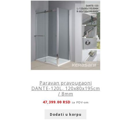
Paravan pravougaoni
DANTE-120L, 120x80x195cm
/ 8mm
47,399.00
RSD
sa PDV-om
Dodati u korpu