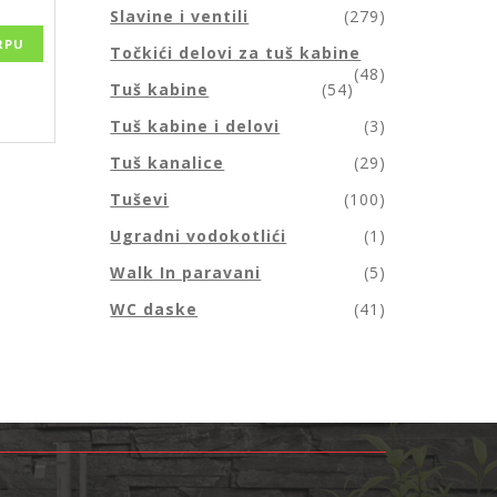
Slavine i ventili
(279)
RPU
Točkići delovi za tuš kabine
(48)
Tuš kabine
(54)
Tuš kabine i delovi
(3)
Tuš kanalice
(29)
Tuševi
(100)
Ugradni vodokotlići
(1)
Walk In paravani
(5)
WC daske
(41)