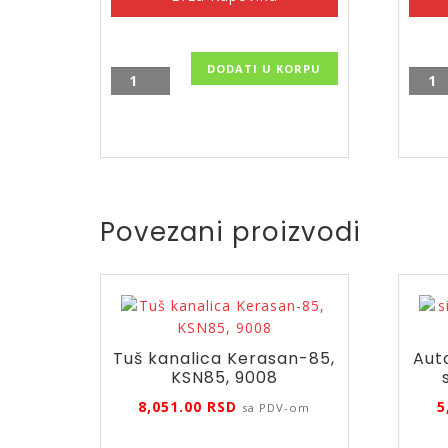
DODATI U KORPU
Nadgradni
Kole
sifon
za
za
veš
veš
maši
mašinu,
EPP1
beli,
količ
EPVP000
Povezani proizvodi
količina
Tuš kanalica Kerasan-85,
Aut
KSN85, 9008
8,051.00
RSD
5
sa PDV-om