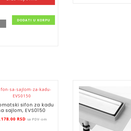
DODATI U KORPU
no
nu,
200
ina
omatski sifon za kadu
sa sajlom, EVS0150
,178.00
RSD
sa PDV-om