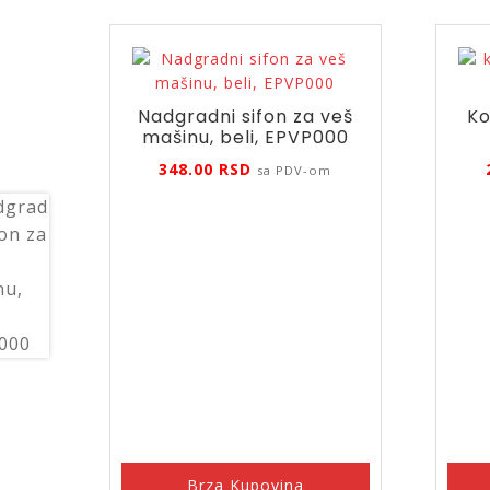
Nadgradni sifon za veš
Ko
mašinu, beli, EPVP000
348.00
RSD
sa PDV-om
Brza Kupovina