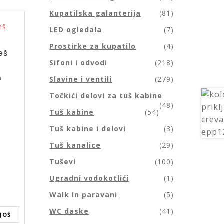
Kupatilska galanterija
(81)
LED ogledala
(7)
Prostirke za kupatilo
(4)
eš
Sifoni i odvodi
(218)
m
Slavine i ventili
(279)
Točkići delovi za tuš kabine
(48)
Tuš kabine
(54)
Tuš kabine i delovi
(3)
Tuš kanalice
(29)
Tuševi
(100)
Ugradni vodokotlići
(1)
Walk In paravani
(5)
WC daske
(41)
JOŠ