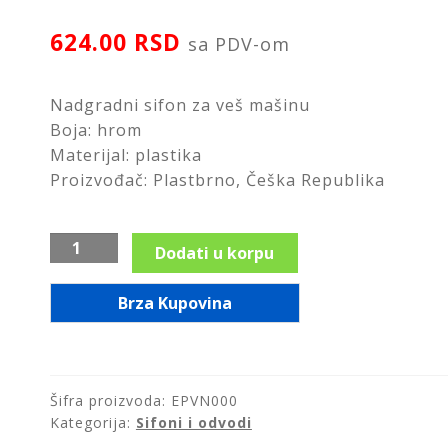
624.00
RSD
sa PDV-om
Nadgradni sifon za veš mašinu
Boja: hrom
Materijal: plastika
Proizvođač: Plastbrno, Češka Republika
Nadgradni
Dodati u korpu
sifon
za
Brza Kupovina
veš
mašinu,
hrom,
EPVN000
Šifra proizvoda:
EPVN000
količina
Kategorija:
Sifoni i odvodi