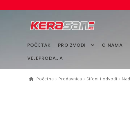
Preskoči
Skoči
na
na
navigaciju
sadržaj
POČETAK
PROIZVODI
O NAMA
VELEPRODAJA
Početna
Prodavnica
Sifoni i odvodi
Nad