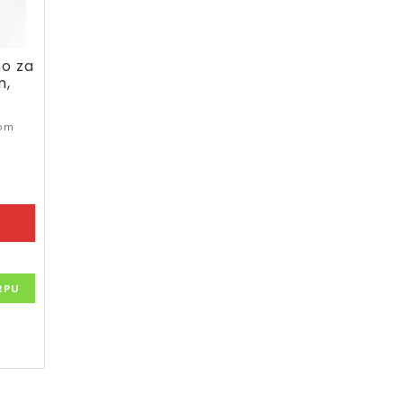
no za
m,
-om
RPU