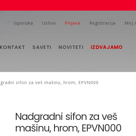
Isporuka
Uslovi
Prijava
Registracija
Moj 
KONTAKT
SAVETI
NOVITETI
IZDVAJAMO
gradni sifon za veš mašinu, hrom, EPVN000
Nadgradni sifon za veš
mašinu, hrom, EPVN000