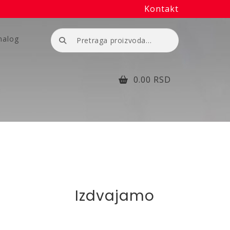
Kontakt
Pretraga
nalog
za:
0.00
RSD
Izdvajamo