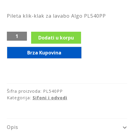
Saveti
Pileta klik-klak za lavabo Algo PL540PP
Kontakt
Pileta
Dodati u korpu
klik-
klak
Brza Kupovina
za
lavabo
Algo
PL540PP
količina
Šifra proizvoda:
PL540PP
Kategorija:
Sifoni i odvodi
Opis