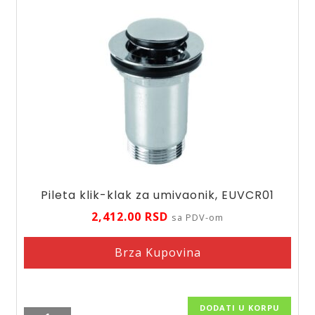
Pileta klik-klak za umivaonik, EUVCR01
2,412.00
RSD
sa PDV-om
Brza Kupovina
DODATI U KORPU
Pileta