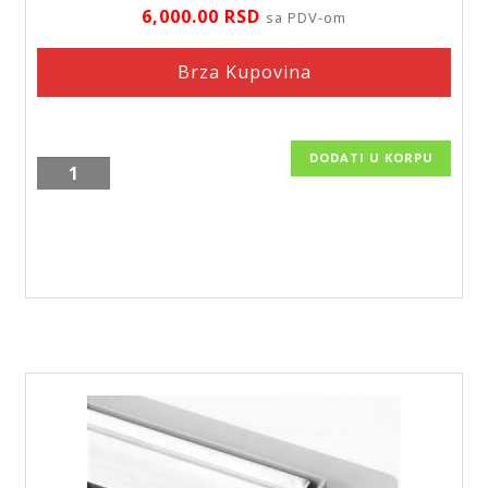
6,000.00
RSD
sa PDV-om
Brza Kupovina
DODATI U KORPU
Tuš
kanalica
Kerasan-
60,
KSN60,
9006
količina