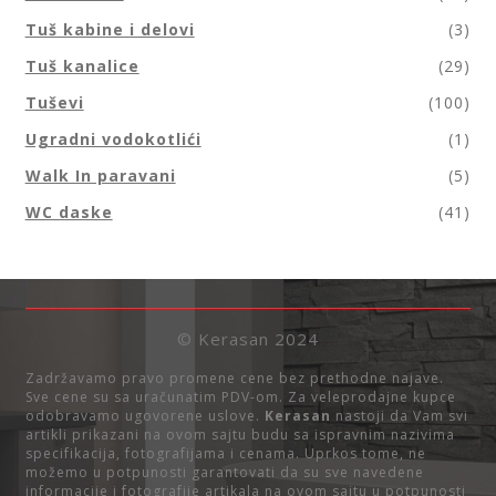
Tuš kabine i delovi
(3)
Tuš kanalice
(29)
Tuševi
(100)
Ugradni vodokotlići
(1)
Walk In paravani
(5)
WC daske
(41)
© Kerasan 2024
Zadržavamo pravo promene cene bez prethodne najave.
Sve cene su sa uračunatim PDV-om. Za veleprodajne kupce
odobravamo ugovorene uslove.
Kerasan
nastoji da Vam svi
artikli prikazani na ovom sajtu budu sa ispravnim nazivima
specifikacija, fotografijama i cenama. Uprkos tome, ne
možemo u potpunosti garantovati da su sve navedene
informacije i fotografije artikala na ovom sajtu u potpunosti