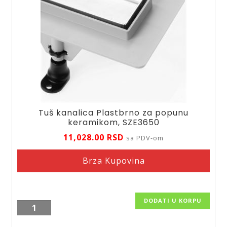
Tuš kanalica Plastbrno za popunu
keramikom, SZE3650
11,028.00
RSD
sa PDV-om
Brza Kupovina
DODATI U KORPU
Tuš
kanalica