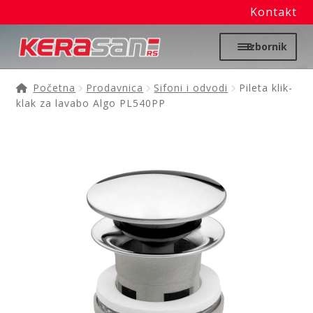
Kontakt
Preskoči
Skoči
Izbornik
na
na
navigaciju
sadržaj
Početna
Početna
Prodavnica
Sifoni i odvodi
Pileta klik-
klak za lavabo Algo PL540PP
Proširi
Moj nalog
podređ
izborni
Prodavnica
Izdvajamo
Noviteti
Granitne sudopere
Kupatilska galanterija