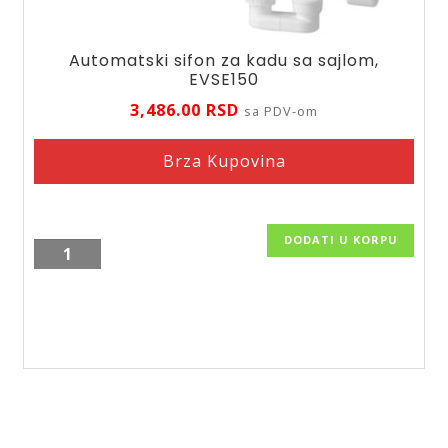
Automatski sifon za kadu sa sajlom,
EVSE150
3,486.00
RSD
sa PDV-om
Brza Kupovina
DODATI U KORPU
Automatski
sifon
za
kadu
sa
sajlom,
EVSE150
količina