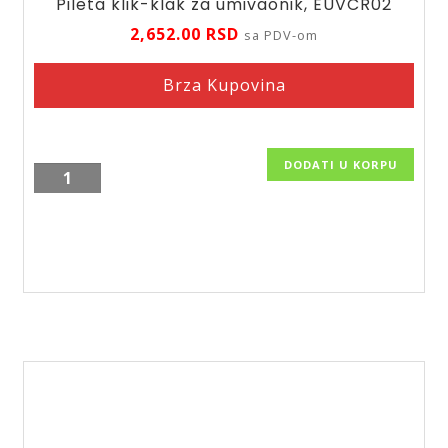
Pileta klik-klak za umivaonik, EUVCR02
2,652.00
RSD
sa PDV-om
Brza Kupovina
DODATI U KORPU
Pileta
klik-
klak
za
umivaonik,
EUVCR02
količina