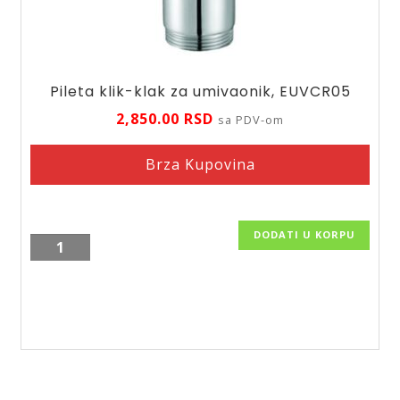
Pileta klik-klak za umivaonik, EUVCR05
2,850.00
RSD
sa PDV-om
Brza Kupovina
DODATI U KORPU
Pileta
klik-
klak
za
umivaonik,
EUVCR05
količina