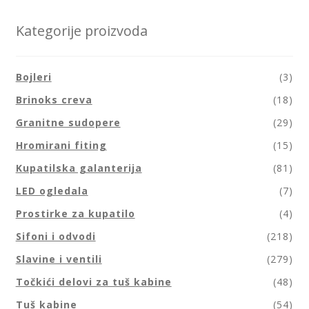
Kategorije proizvoda
Bojleri
(3)
Brinoks creva
(18)
Granitne sudopere
(29)
Hromirani fiting
(15)
Kupatilska galanterija
(81)
LED ogledala
(7)
Prostirke za kupatilo
(4)
Sifoni i odvodi
(218)
Slavine i ventili
(279)
Točkići delovi za tuš kabine
(48)
Tuš kabine
(54)