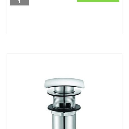
klik-
klak
za
umivaonik,
EUVCR01
količina