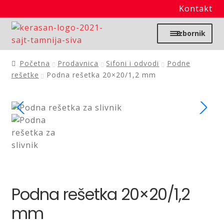
Kontakt
Preskoči
Skoči
Izbornik
na
na
navigaciju
sadržaj
Početna
Početna
Prodavnica
Sifoni i odvodi
Podne
rešetke
Podna rešetka 20×20/1,2 mm
Moj nalog
Prodavnica
Izdvajamo
Noviteti
Podna rešetka 20×20/1,2
Granitne sudopere
mm
Kupatilska galanterija