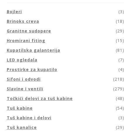
Bojleri
(3)
Brinoks creva
(18)
Granitne sudopere
(29)
Hromirani fiting
(15)
Kupatilska galanterija
(81)
LED ogledala
(7)
Prostirke za kupatilo
(4)
Sifoni i odvodi
(218)
Slavine i ventili
(279)
Točkići delovi za tuš kabine
(48)
Tuš kabine
(54)
Tuš kabine i delovi
(3)
Tuš kanalice
(29)