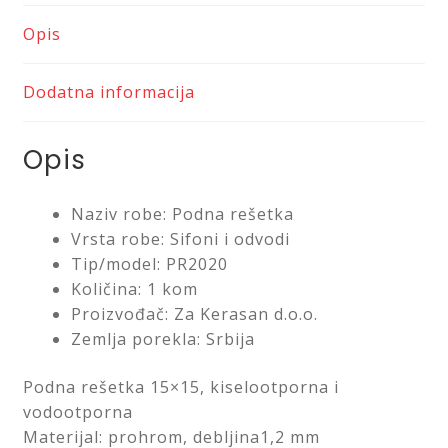
Saveti
Opis
Kontakt
Dodatna informacija
Opis
Naziv robe: Podna rešetka
Vrsta robe: Sifoni i odvodi
Tip/model: PR2020
Količina: 1 kom
Proizvođač: Za Kerasan d.o.o.
Zemlja porekla: Srbija
Podna rešetka 15×15, kiselootporna i
vodootporna
Materijal: prohrom, debljina1,2 mm