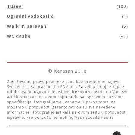
Tuševi
(100)
Ugradni vodokotlići
(1)
Walk In paravani
(5)
WC daske
(41)
© Kerasan 2018
Zadržavamo pravo promene cene bez prethodne najave.
Sve cene su sa uračunatim PDV-om. Za veleprodajne kupce
odobravamo ugovorene uslove.
Kerasan
nastoji da Vam svi
artikli prikazani na ovom sajtu budu sa ispravnim nazivima
specifikacija, fotografijama i cenama. Uprkos tome, ne
možemo u potpunosti garantovati da su sve navedene
informacije i fotografije artikala na ovom sajtu u potpunosti
ispravne. Pre porudžbine molimo Vas nazovite nas za
informaciju o raspoloživosti proizvoda. Raspoloživost
artikala možete proveriti i slanjem upita na neki od mailova
Pretraga
prikazanim u kontaktima.
za: