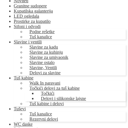
Noviteti
Granitne sudopere
Kupatilska galanterija
LED ogledala
Prostirke za kupatilo
Sifoni i odvodi
Podne rešetke
Tuš kanalice
Slavine i ventili
Slavine za kadu
Slavine za kuhinju
Slavine za umivaonik
Slavine ostalo
Slavine, Ventili
Delovi za slavine
Tuš kabine
Walk In paravani
Točkići delovi za tuš kabine
Točkići
Delovi i silikonske lajsne
Tuš kabine i delovi
Tuševi
Tuš kanalice
Rezervni delovi
WC daske