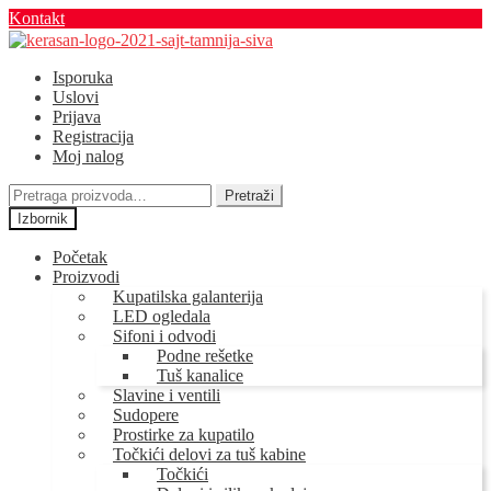
Kontakt
Preskoči
Skoči
na
na
Isporuka
navigaciju
sadržaj
Uslovi
Prijava
Registracija
Moj nalog
Pretraga
Pretraži
za:
Izbornik
Početak
Proizvodi
Kupatilska galanterija
LED ogledala
Sifoni i odvodi
Podne rešetke
Tuš kanalice
Slavine i ventili
Sudopere
Prostirke za kupatilo
Točkići delovi za tuš kabine
Točkići