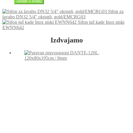
Dodati u korpu
Plastbrno
za
Sifon za
popunu
lavabo DN32 5/4" okrugli, gold/EMCRG03
keramikom,
Sifon tuš kade Inox niski
SZE3390
EWNN642
količina
Izdvajamo