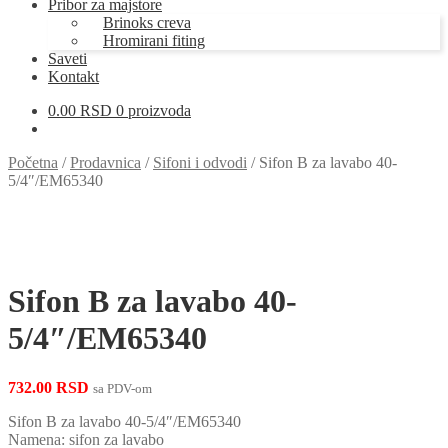
Pribor za majstore
Brinoks creva
Hromirani fiting
Saveti
Kontakt
0.00
RSD
0 proizvoda
Početna
/
Prodavnica
/
Sifoni i odvodi
/
Sifon B za lavabo 40-
5/4″/EM65340
Sifon B za lavabo 40-
5/4″/EM65340
732.00
RSD
sa PDV-om
Sifon B za lavabo 40-5/4″/EM65340
Namena: sifon za lavabo