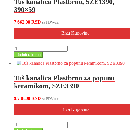
Tuš kanalica Plastbrno, SZE1390,
390×59
7,662.00
RSD
sa PDV-om
Brza Kupovina
Tuš
kanalica
Dodati u korpu
Plastbrno,
SZE1390,
390x59
količina
Tuš kanalica Plastbrno za popunu
keramikom, SZE3390
9,738.00
RSD
sa PDV-om
Brza Kupovina
Tuš
kanalica