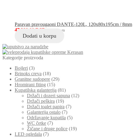
Paravan pravougaoni DANTE-120L, 120x80x195cm / 8mm
47,399.00
RSD
sa PDV-om
Dodati u korpu
Kategorije proizvoda
Bojleri
(3)
Brinoks creva
(18)
Granitne sudopere
(29)
Hromirani fiting
(15)
Kupatilska galanterija
(81)
Držači i dozeri sapuna
(12)
Držači peškira
(19)
Držači toalet papira
(7)
Galanterija ostalo
(7)
Održavanje kupatila
(5)
WC četke
(7)
Žičane i druge police
(19)
LED ogledala
(7)