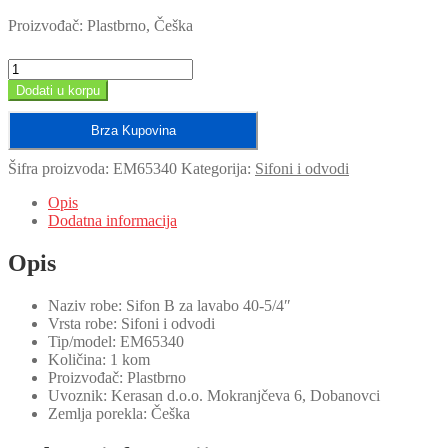
Proizvođač: Plastbrno, Češka
Sifon
B
Dodati u korpu
za
lavabo
Brza Kupovina
40-
5/4"/EM65340
Šifra proizvoda:
EM65340
Kategorija:
Sifoni i odvodi
količina
Opis
Dodatna informacija
Opis
Naziv robe: Sifon B za lavabo 40-5/4″
Vrsta robe: Sifoni i odvodi
Tip/model: EM65340
Količina: 1 kom
Proizvođač: Plastbrno
Uvoznik: Kerasan d.o.o. Mokranjčeva 6, Dobanovci
Zemlja porekla: Češka