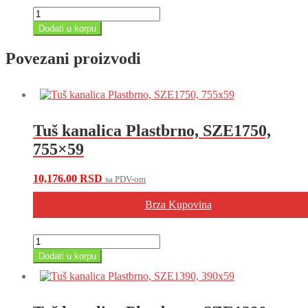
U-
sifon
Dodati u korpu
sudopere
sa
Povezani proizvodi
priključkom
za
sudomašinu,
ED30440
količina
Tuš kanalica Plastbrno, SZE1750,
755×59
10,176.00
RSD
sa PDV-om
Brza Kupovina
Tuš
kanalica
Dodati u korpu
Plastbrno,
SZE1750,
755x59
količina