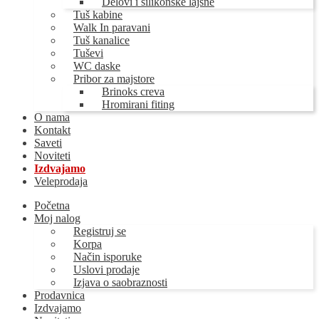
Delovi i silikonske lajsne
Tuš kabine
Walk In paravani
Tuš kanalice
Tuševi
WC daske
Pribor za majstore
Brinoks creva
Hromirani fiting
O nama
Kontakt
Saveti
Noviteti
Izdvajamo
Veleprodaja
Početna
Moj nalog
Registruj se
Korpa
Način isporuke
Uslovi prodaje
Izjava o saobraznosti
Prodavnica
Izdvajamo