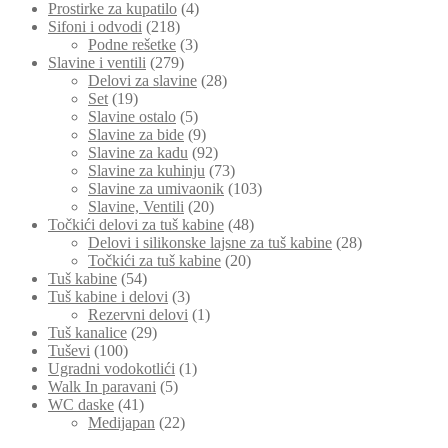
Prostirke za kupatilo
(4)
Sifoni i odvodi
(218)
Podne rešetke
(3)
Slavine i ventili
(279)
Delovi za slavine
(28)
Set
(19)
Slavine ostalo
(5)
Slavine za bide
(9)
Slavine za kadu
(92)
Slavine za kuhinju
(73)
Slavine za umivaonik
(103)
Slavine, Ventili
(20)
Točkići delovi za tuš kabine
(48)
Delovi i silikonske lajsne za tuš kabine
(28)
Točkići za tuš kabine
(20)
Tuš kabine
(54)
Tuš kabine i delovi
(3)
Rezervni delovi
(1)
Tuš kanalice
(29)
Tuševi
(100)
Ugradni vodokotlići
(1)
Walk In paravani
(5)
WC daske
(41)
Medijapan
(22)