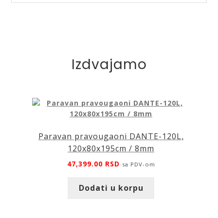
S287B-
PP
količina
Izdvajamo
Paravan pravougaoni DANTE-120L,
120x80x195cm / 8mm
47,399.00
RSD
sa PDV-om
Dodati u korpu