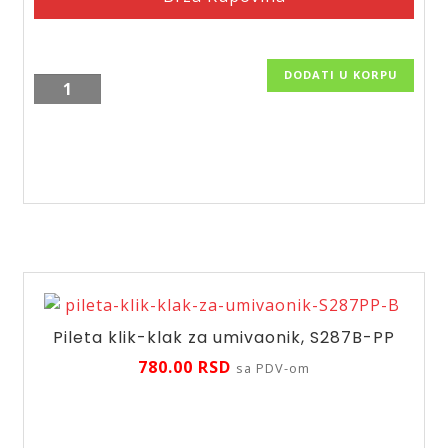
DODATI U KORPU
Pileta
klik-
klak
za
umivaonik,
EUVCR01
količina
Pileta klik-klak za umivaonik, S287B-PP
780.00
RSD
sa PDV-om