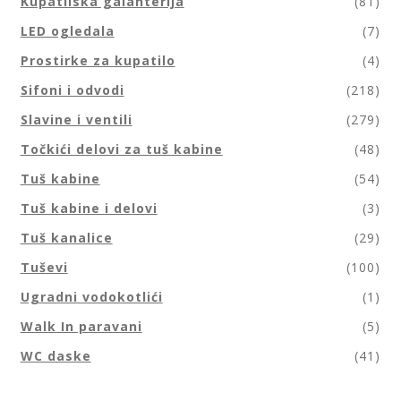
Kupatilska galanterija
(81)
LED ogledala
(7)
Prostirke za kupatilo
(4)
Sifoni i odvodi
(218)
Slavine i ventili
(279)
Točkići delovi za tuš kabine
(48)
Tuš kabine
(54)
Tuš kabine i delovi
(3)
Tuš kanalice
(29)
Tuševi
(100)
Ugradni vodokotlići
(1)
Walk In paravani
(5)
WC daske
(41)