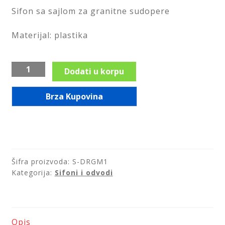
Sifon sa sajlom za granitne sudopere
LED ogledala
Materijal: plastika
Prostirke za kupatilo
Sifon
Dodati u korpu
Sifoni i odvodi
za
granitne
Brza Kupovina
Slavine i ventili
sudopere
količina
Tuš kabine
Tuševi
Šifra proizvoda:
S-DRGM1
Kategorija:
Sifoni i odvodi
WC daske
Pribor za majstore
Opis