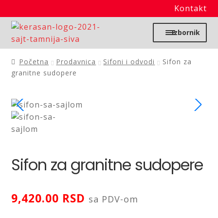
Kontakt
Preskoči
Skoči
Izbornik
na
na
navigaciju
sadržaj
Početna
Početna
Prodavnica
Sifoni i odvodi
Sifon za
granitne sudopere
Moj nalog
Prodavnica
Izdvajamo
Sifon za granitne sudopere
Noviteti
Granitne sudopere
9,420.00
RSD
sa PDV-om
Kupatilska galanterija