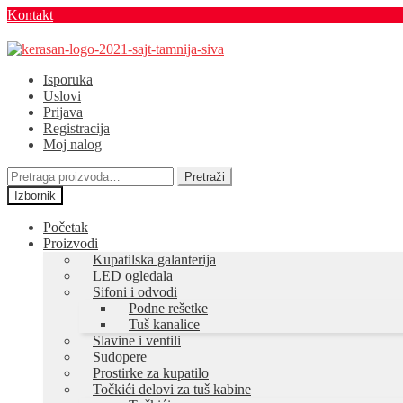
Kontakt
Preskoči
Skoči
na
na
Isporuka
navigaciju
sadržaj
Uslovi
Prijava
Registracija
Moj nalog
Pretraga
Pretraži
za:
Izbornik
Početak
Proizvodi
Kupatilska galanterija
LED ogledala
Sifoni i odvodi
Podne rešetke
Tuš kanalice
Slavine i ventili
Sudopere
Prostirke za kupatilo
Točkići delovi za tuš kabine