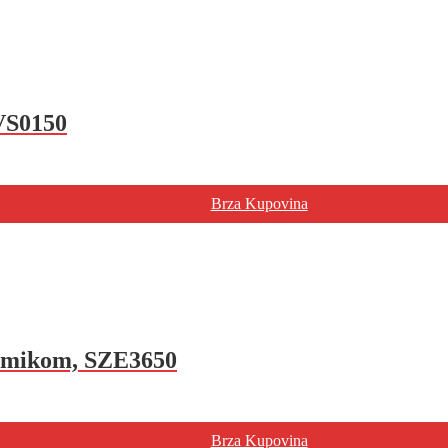
EVS0150
Brza Kupovina
ramikom, SZE3650
Brza Kupovina