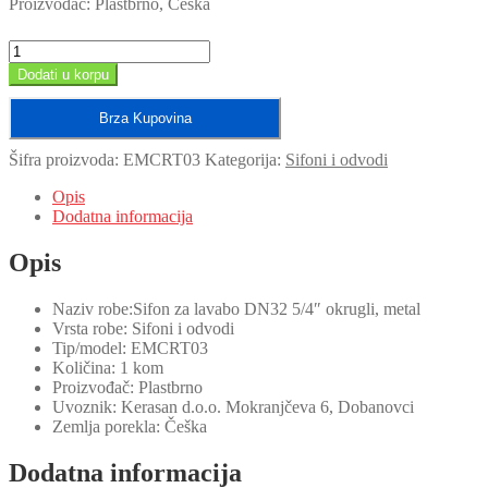
Proizvođač: Plastbrno, Češka
Sifon
za
Dodati u korpu
lavabo
DN32
Brza Kupovina
5/4"
okrugli,
Šifra proizvoda:
EMCRT03
Kategorija:
Sifoni i odvodi
metal/EMCRT03
količina
Opis
Dodatna informacija
Opis
Naziv robe:Sifon za lavabo DN32 5/4″ okrugli, metal
Vrsta robe: Sifoni i odvodi
Tip/model: EMCRT03
Količina: 1 kom
Proizvođač: Plastbrno
Uvoznik: Kerasan d.o.o. Mokranjčeva 6, Dobanovci
Zemlja porekla: Češka
Dodatna informacija