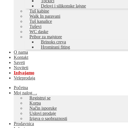
Točkići
Delovi i silikonske lajsne
Tuš kabine
Walk In paravani
Tuš kanalice
Tuševi
WC daske
Pribor za majstore
Brinoks creva
Hromirani fiting
O nama
Kontakt
Saveti
Noviteti
Izdvajamo
Veleprodaja
Početna
Moj nalog
Proširi
Registruj se
podređeni
Korpa
izbornik
Način isporuke
Uslovi prodaje
Izjava o saobraznosti
Prodavnica