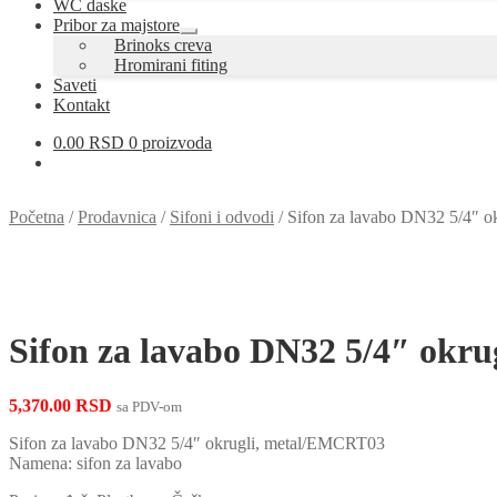
WC daske
Pribor za majstore
Proširi
Brinoks creva
podređeni
Hromirani fiting
izbornik
Saveti
Kontakt
0.00
RSD
0 proizvoda
Početna
/
Prodavnica
/
Sifoni i odvodi
/
Sifon za lavabo DN32 5/4″ 
Sifon za lavabo DN32 5/4″ okr
5,370.00
RSD
sa PDV-om
Sifon za lavabo DN32 5/4″ okrugli, metal/EMCRT03
Namena: sifon za lavabo