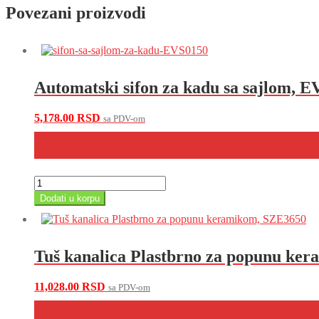
sa
Povezani proizvodi
priključkom
za
sudomašinu,
ED30440
količina
Automatski sifon za kadu sa sajlom, 
5,178.00
RSD
sa PDV-om
Automatski
sifon
Dodati u korpu
za
kadu
sa
sajlom,
Tuš kanalica Plastbrno za popunu ke
EVS0150
količina
11,028.00
RSD
sa PDV-om