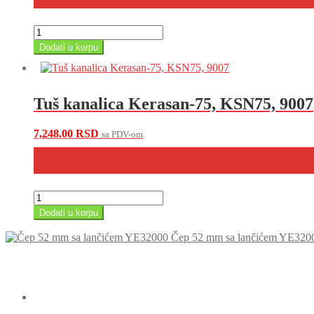
Tuš
kanalica
Dodati u korpu
Plastbrno
za
popunu
keramikom,
Tuš kanalica Kerasan-75, KSN75, 9007
SZE3650
količina
7,248.00
RSD
sa PDV-om
Tuš
kanalica
Dodati u korpu
Kerasan-
75,
Čep 52 mm sa lančićem YE320
KSN75,
9007
količina