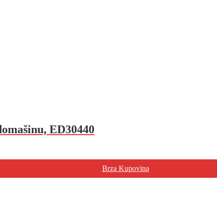
udomašinu, ED30440
Brza Kupovina