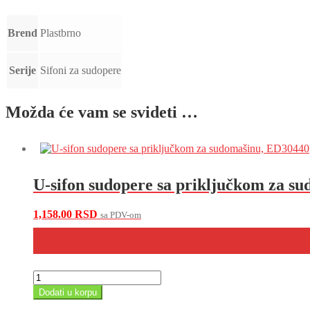
Brend
Plastbrno
Serije
Sifoni za sudopere
Možda će vam se svideti …
U-sifon sudopere sa priključkom za s
1,158.00
RSD
sa PDV-om
U-
sifon
Dodati u korpu
sudopere