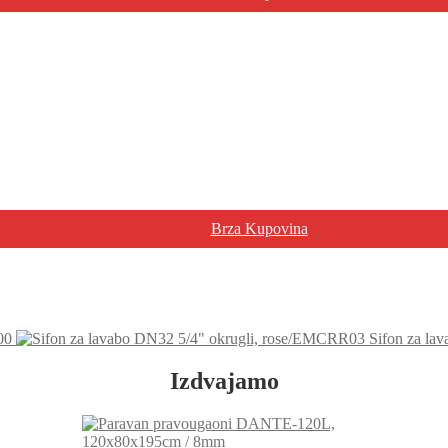
Brza Kupovina
00
Sifon za la
Izdvajamo