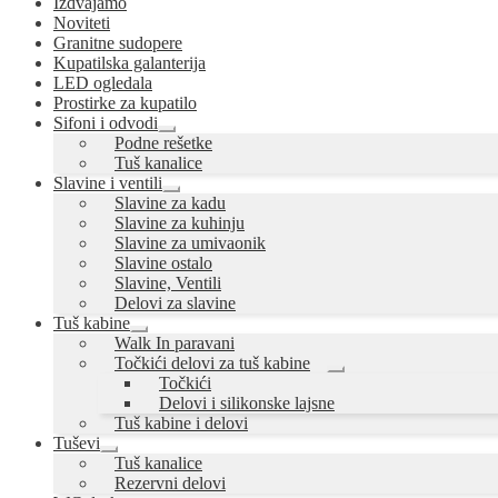
Izdvajamo
Noviteti
Granitne sudopere
Kupatilska galanterija
LED ogledala
Prostirke za kupatilo
Sifoni i odvodi
Proširi
Podne rešetke
podređeni
Tuš kanalice
izbornik
Slavine i ventili
Proširi
Slavine za kadu
podređeni
Slavine za kuhinju
izbornik
Slavine za umivaonik
Slavine ostalo
Slavine, Ventili
Delovi za slavine
Tuš kabine
Proširi
Walk In paravani
podređeni
Točkići delovi za tuš kabine
izbornik
Proširi
Točkići
podređeni
Delovi i silikonske lajsne
izbornik
Tuš kabine i delovi
Tuševi
Proširi
Tuš kanalice
podređeni
Rezervni delovi
izbornik