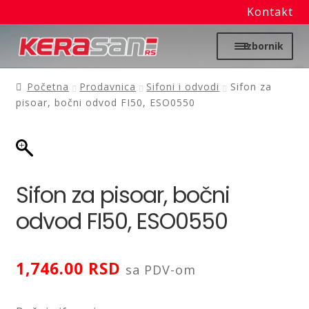
Kontakt
Preskoči
Skoči
Izbornik
na
na
navigaciju
sadržaj
Početna
Početna
Prodavnica
Sifoni i odvodi
Sifon za
pisoar, bočni odvod FI50, ESO0550
Proširi
Moj nalog
podređ
izborn
Prodavnica
Sifon za pisoar, bočni
Izdvajamo
odvod FI50, ESO0550
Noviteti
1,746.00
RSD
Granitne sudopere
sa PDV-om
Kupatilska galanterija