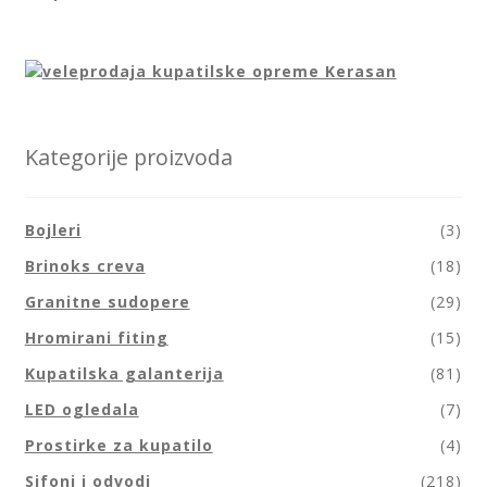
Kategorije proizvoda
Bojleri
(3)
Brinoks creva
(18)
Granitne sudopere
(29)
Hromirani fiting
(15)
Kupatilska galanterija
(81)
LED ogledala
(7)
Prostirke za kupatilo
(4)
Sifoni i odvodi
(218)