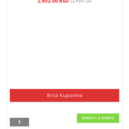
2,652.00
RSD
sa PDV-om
Brza Kupovina
DODATI U KORPU
Pileta
klik-