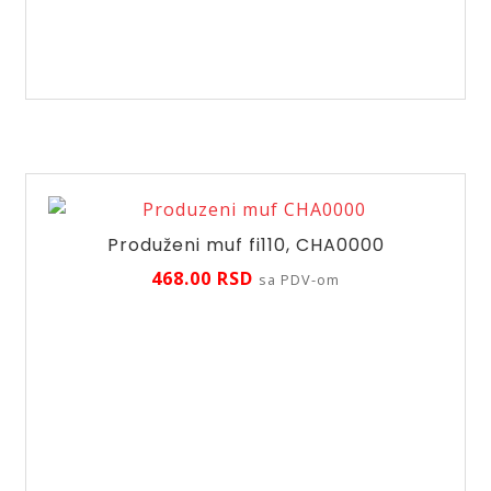
klak
za
umivaonik,
EUVCR02
količina
Produženi muf fi110, CHA0000
468.00
RSD
sa PDV-om