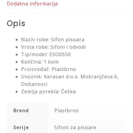
Dodatna informacija
Saveti
Opis
Kontakt
Naziv robe: Sifon pisoara
Vrsta robe: Sifoni i odvodi
Tip/model: ESO0550
Količina: 1 kom
Proizvođač: Plastbrno
Uvoznik: Kerasan d.o.o. Mokranjčeva 6,
Dobanovci
Zemlja porekla: Češka
Brend
Plastbrno
Serije
Sifoni za pisoare