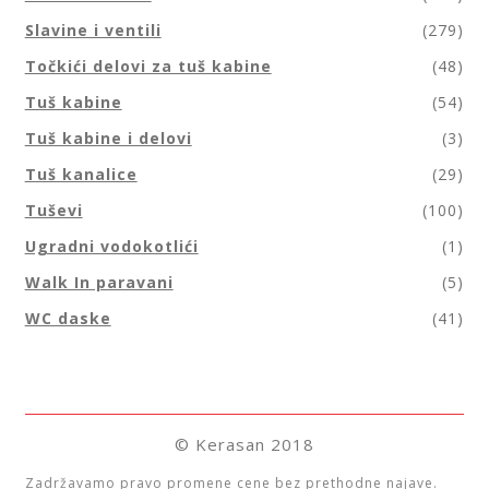
Slavine i ventili
(279)
Točkići delovi za tuš kabine
(48)
Tuš kabine
(54)
Tuš kabine i delovi
(3)
Tuš kanalice
(29)
Tuševi
(100)
Ugradni vodokotlići
(1)
Walk In paravani
(5)
WC daske
(41)
© Kerasan 2018
Zadržavamo pravo promene cene bez prethodne najave.