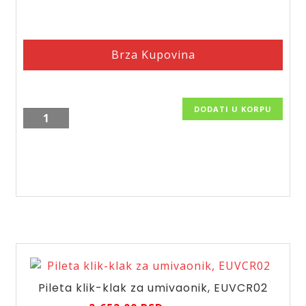
Brza Kupovina
DODATI U KORPU
Tuš
kanalica
Plastbrno
za
popunu
keramikom,
SZE3850
količina
Pileta klik-klak za umivaonik, EUVCR02