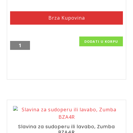
Brza Kupovina
DODATI U KORPU
Slavina
za
sudoperu
ili
lavabo,
Zumba
BZA4W
količina
Slavina za sudoperu ili lavabo, Zumba
BZA4R