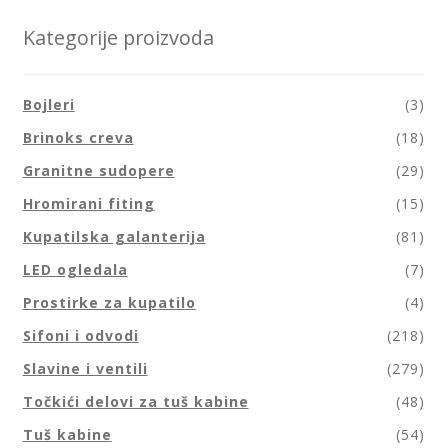
Kategorije proizvoda
Bojleri
(3)
Brinoks creva
(18)
Granitne sudopere
(29)
Hromirani fiting
(15)
Kupatilska galanterija
(81)
LED ogledala
(7)
Prostirke za kupatilo
(4)
Sifoni i odvodi
(218)
Slavine i ventili
(279)
Točkići delovi za tuš kabine
(48)
Tuš kabine
(54)