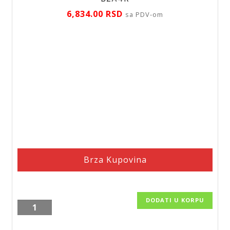
6,834.00
RSD
sa PDV-om
Brza Kupovina
DODATI U KORPU
Slavina
za