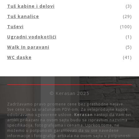
Tuš kabine i delovi
(3)
Tuš kanalice
(29)
Tuševi
(100)
Ugradni vodokotlići
(1)
Walk In paravani
(5)
WC daske
(41)
© Kerasan 2025
Zadržavamo pravo promene cene bez prethodne najave.
Sve cene su sa uračunatim PDV-om. Za veleprodajne kupce
odobravamo ugovorene uslove.
Kerasan
nastoji da Vam svi
artikli prikazani na ovom sajtu budu sa ispravnim nazivima
specifikacija, fotografijama i cenama. Uprkos tome, ne
možemo u potpunosti garantovati da su sve navedene
informacije i fotografije artikala na ovom sajtu u potpunosti