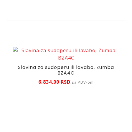
sudoperu
ili
lavabo,
Zumba
BZA4R
količina
Slavina za sudoperu ili lavabo, Zumba
BZA4C
6,834.00
RSD
sa PDV-om