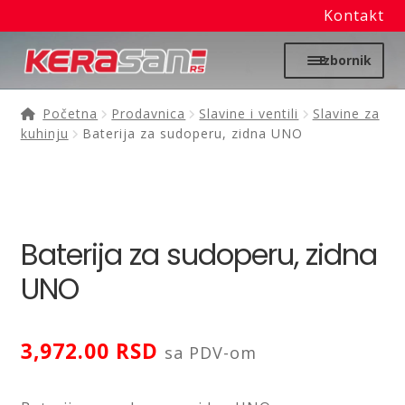
Kontakt
Preskoči
Skoči
Izbornik
na
na
navigaciju
sadržaj
Početna
Početna
Prodavnica
Slavine i ventili
Slavine za
kuhinju
Baterija za sudoperu, zidna UNO
Proširi
Moj nalog
podređ
izborni
Prodavnica
Baterija za sudoperu, zidna
Izdvajamo
UNO
Noviteti
3,972.00
RSD
sa PDV-om
Granitne sudopere
Kupatilska galanterija