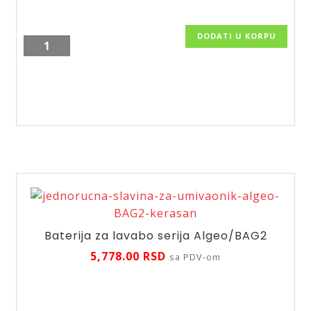
DODATI U KORPU
Baterija
za
lavabo
linija
Alba
Verde
BLB2VL
količina
Baterija za lavabo serija Algeo/BAG2
5,778.00
RSD
sa PDV-om