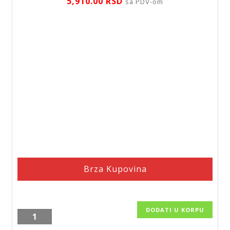
5,910.00
RSD
sa PDV-om
Brza Kupovina
DODATI U KORPU
Baterija
za