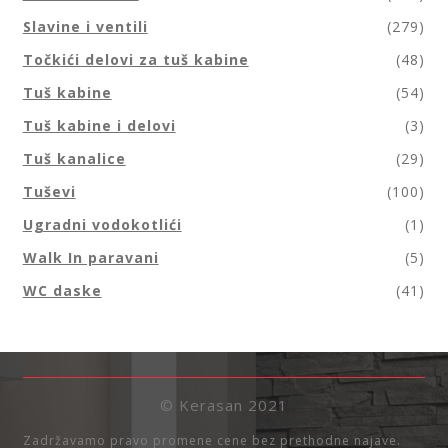
Slavine i ventili
(279)
Točkići delovi za tuš kabine
(48)
Tuš kabine
(54)
Tuš kabine i delovi
(3)
Tuš kanalice
(29)
Tuševi
(100)
Ugradni vodokotlići
(1)
Walk In paravani
(5)
WC daske
(41)
© Kerasan 2021
Zadržavamo pravo promene cene bez prethodne najave.