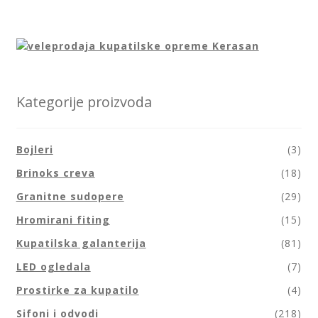
Kategorije proizvoda
Bojleri
(3)
Brinoks creva
(18)
Granitne sudopere
(29)
Hromirani fiting
(15)
Kupatilska galanterija
(81)
LED ogledala
(7)
Prostirke za kupatilo
(4)
Sifoni i odvodi
(218)