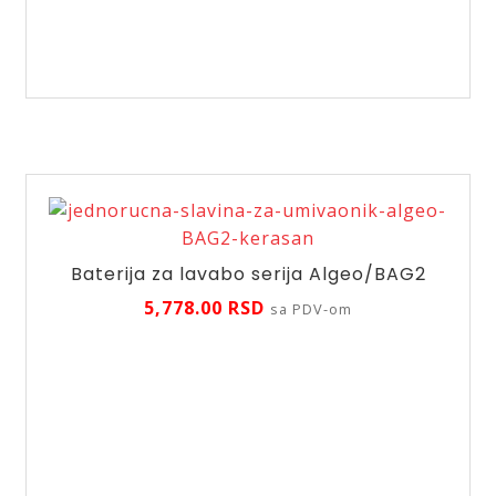
kadu
serija
Basic,
BBC11
količina
Baterija za lavabo serija Algeo/BAG2
5,778.00
RSD
sa PDV-om