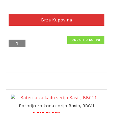
Brza Kupovina
DODATI U KORPU
Baterija
za
kadu
linija
Algeo
Square/BAQ1
količina
Baterija za kadu serija Basic, BBC11