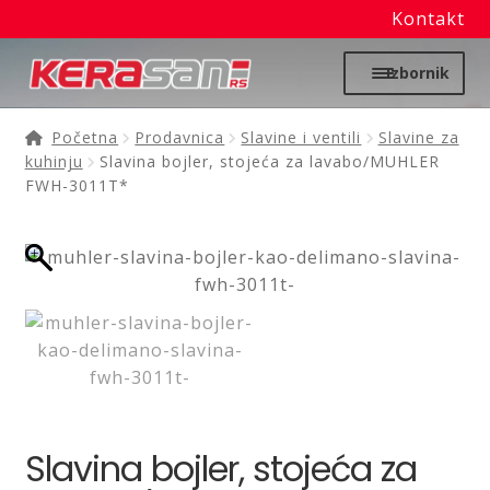
Kontakt
Preskoči
Skoči
Izbornik
na
na
navigaciju
sadržaj
Početna
Početna
Prodavnica
Slavine i ventili
Slavine za
kuhinju
Slavina bojler, stojeća za lavabo/MUHLER
Proširi
FWH-3011T*
Moj nalog
podređ
izborni
Prodavnica
Izdvajamo
Noviteti
Granitne sudopere
Slavina bojler, stojeća za
Kupatilska galanterija