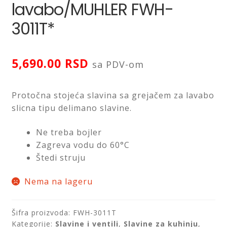
lavabo/MUHLER FWH-
3011T*
LED ogledala
Prostirke za kupatilo
5,690.00
RSD
sa PDV-om
Proširi
Sifoni i odvodi
podređ
izborni
Protočna stojeća slavina sa grejačem za lavabo
Proširi
Slavine i ventili
slicna tipu delimano slavine.
podređ
izborni
Proširi
Tuš kabine
Ne treba bojler
podređ
Zagreva vodu do 60°C
izborni
Proširi
Štedi struju
Tuševi
podređ
izborni
Nema na lageru
WC daske
Proširi
Pribor za majstore
Šifra proizvoda:
FWH-3011T
podređ
Kategorije:
Slavine i ventili
,
Slavine za kuhinju
,
izborni