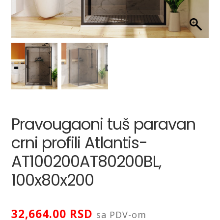
LED ogledala
Prostirke za kupatilo
Proširi
Sifoni i odvodi
podređ
izborni
Proširi
Slavine i ventili
podređ
izborni
Pravougaoni tuš paravan
Proširi
Tuš kabine
podređ
crni profili Atlantis-
izborni
Proširi
Tuševi
AT100200AT80200BL,
podređ
izborni
100x80x200
WC daske
Proširi
Pribor za majstore
podređ
32,664.00
RSD
sa PDV-om
izborni