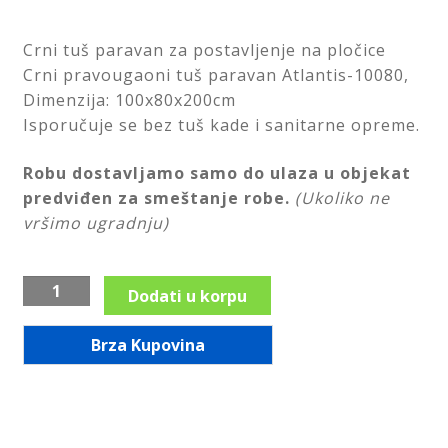
Saveti
Crni tuš paravan za postavljenje na pločice
Crni pravougaoni tuš paravan Atlantis-10080,
Kontakt
Dimenzija: 100x80x200cm
Isporučuje se bez tuš kade i sanitarne opreme.
Robu dostavljamo samo do ulaza u objekat
predviđen za smeštanje robe.
(Ukoliko ne
vršimo ugradnju)
Pravougaoni
Dodati u korpu
tuš
paravan
Brza Kupovina
crni
profili
Atlantis-
AT100200AT80200BL,