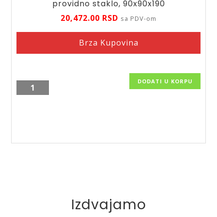
providno staklo, 90x90x190
20,472.00
RSD
sa PDV-om
Brza Kupovina
DODATI U KORPU
Polukružna
tus
kabina
TKP-
S353A-
ST,
providno
staklo,
90x90x190
količina
Izdvajamo