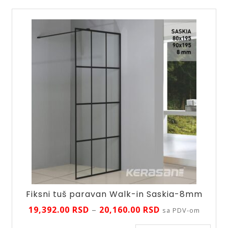
Fiksni tuš paravan Walk-in Saskia-8mm
Raspon
19,392.00
RSD
–
20,160.00
RSD
sa PDV-om
cena: