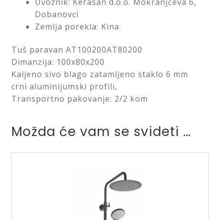
Uvoznik: Kerasan d.o.o. Mokranjčeva 6,
Dobanovci
Zemlja porekla: Kina
Tuš paravan AT100200AT80200
Dimanzija: 100x80x200
Kaljeno sivo blago zatamljeno staklo 6 mm
crni aluminijumski profili,
Transportno pakovanje: 2/2 kom
Možda će vam se svideti …