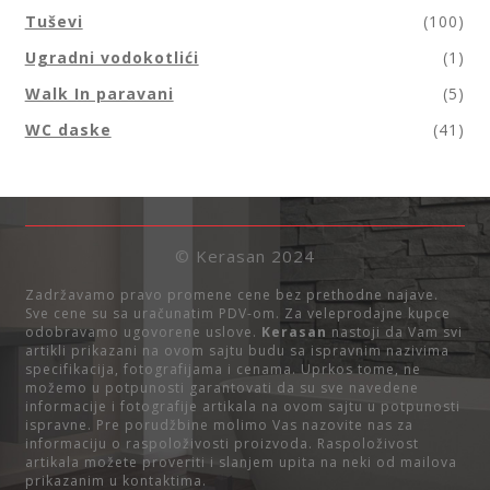
Tuševi
(100)
Ugradni vodokotlići
(1)
Walk In paravani
(5)
WC daske
(41)
© Kerasan 2024
Zadržavamo pravo promene cene bez prethodne najave.
Sve cene su sa uračunatim PDV-om. Za veleprodajne kupce
odobravamo ugovorene uslove.
Kerasan
nastoji da Vam svi
artikli prikazani na ovom sajtu budu sa ispravnim nazivima
specifikacija, fotografijama i cenama. Uprkos tome, ne
možemo u potpunosti garantovati da su sve navedene
informacije i fotografije artikala na ovom sajtu u potpunosti
ispravne. Pre porudžbine molimo Vas nazovite nas za
informaciju o raspoloživosti proizvoda. Raspoloživost
artikala možete proveriti i slanjem upita na neki od mailova
prikazanim u kontaktima.