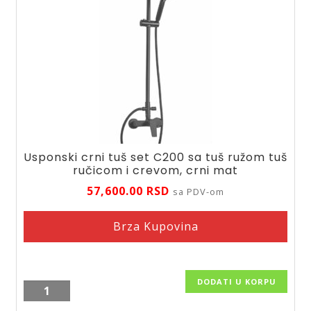
Usponski crni tuš set C200 sa tuš ružom tuš
ručicom i crevom, crni mat
57,600.00
RSD
sa PDV-om
Brza Kupovina
DODATI U KORPU
Usponski
crni