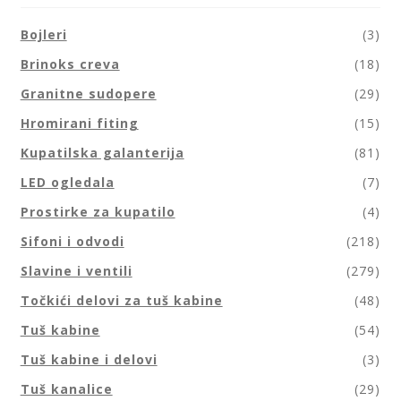
Bojleri
(3)
Brinoks creva
(18)
Granitne sudopere
(29)
Hromirani fiting
(15)
Kupatilska galanterija
(81)
LED ogledala
(7)
Prostirke za kupatilo
(4)
Sifoni i odvodi
(218)
Slavine i ventili
(279)
Točkići delovi za tuš kabine
(48)
Tuš kabine
(54)
Tuš kabine i delovi
(3)
Tuš kanalice
(29)