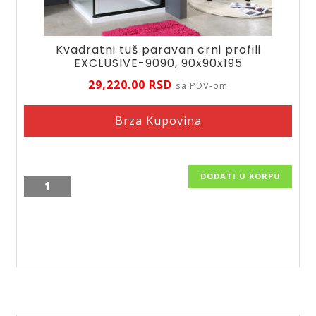
Kvadratni tuš paravan crni profili
EXCLUSIVE-9090, 90x90x195
29,220.00
RSD
sa PDV-om
Brza Kupovina
DODATI U KORPU
Kvadratni
tuš
paravan
crni
profili
EXCLUSIVE-
9090,
90x90x195