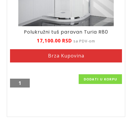
Polukružni tuš paravan Turia R80
17,100.00
RSD
sa PDV-om
Brza Kupovina
DODATI U KORPU
Polukružni
tuš
paravan
Turia
R80
količina