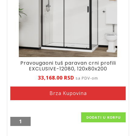
Pravougaoni tuš paravan crni profili
EXCLUSIVE-12080, 120x80x200
33,168.00
RSD
sa PDV-om
Brza Kupovina
DODATI U KORPU
Pravougaoni
tuš
paravan