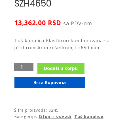
SZH4650
13,362.00
RSD
sa PDV-om
Tuš kanalica Plastbrno kombinovana sa
prohromskom rešetkom, L=650 mm
Tuš
Dodati u korpu
kanalica
kombinovana
Brza Kupovina
rešetka
i
okvir
prohrom
Šifra proizvoda:
0245
2
Kategorije:
Sifoni i odvodi
,
Tuš kanalice
u