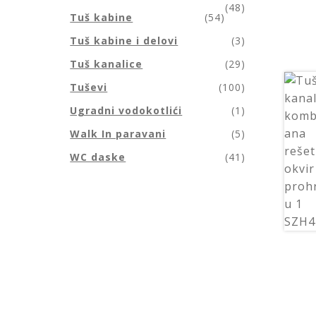
(48)
Tuš kabine
(54)
Tuš kabine i delovi
(3)
Tuš kanalice
(29)
Tuševi
(100)
Ugradni vodokotlići
(1)
Walk In paravani
(5)
WC daske
(41)