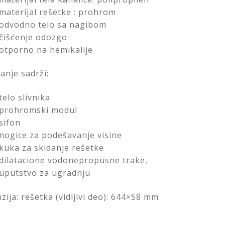
materijal rešetke : prohrom
odvodno telo sa nagibom
čišćenje odozgo
otporno na hemikalije
anje sadrži:
telo slivnika
prohromski modul
sifon
nogice za podešavanje visine
kuka za skidanje rešetke
dilatacione vodonepropusne trake,
uputstvo za ugradnju
zija: rešetka (vidljivi deo): 644×58 mm