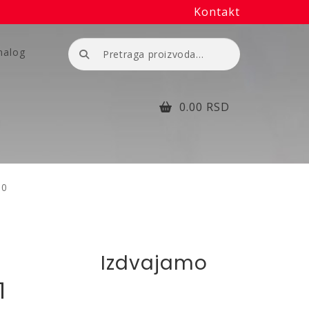
Kontakt
Pretraga
nalog
za:
0.00
RSD
50
a
Izdvajamo
1