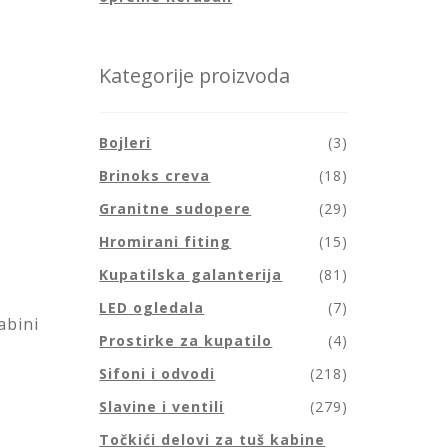
Kategorije proizvoda
Bojleri
(3)
Brinoks creva
(18)
Granitne sudopere
(29)
Hromirani fiting
(15)
Kupatilska galanterija
(81)
LED ogledala
(7)
abini
Prostirke za kupatilo
(4)
Sifoni i odvodi
(218)
Slavine i ventili
(279)
Točkići delovi za tuš kabine