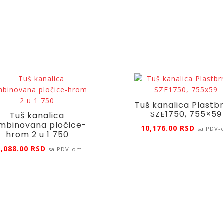
Tuš kanalica Plastb
SZE1750, 755×59
Tuš kanalica
mbinovana pločice-
10,176.00
RSD
sa PDV
hrom 2 u 1 750
1,088.00
RSD
sa PDV-om