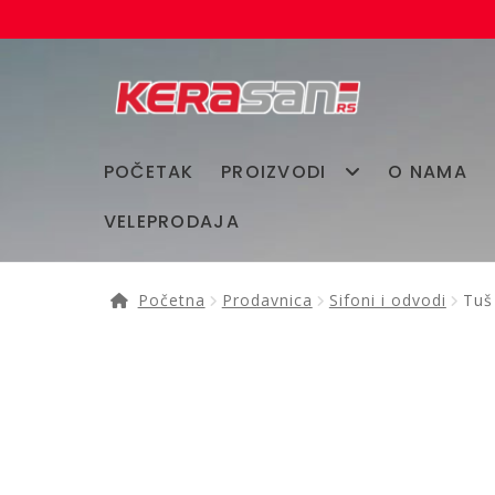
Preskoči
Skoči
na
na
navigaciju
sadržaj
POČETAK
PROIZVODI
O NAMA
VELEPRODAJA
Početna
Prodavnica
Sifoni i odvodi
Tuš