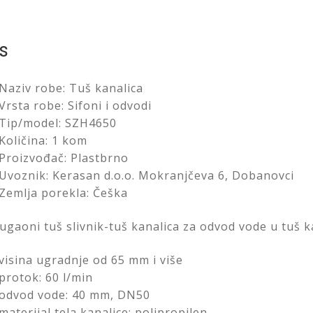
1
SZH4650
količina
s
Naziv robe: Tuš kanalica
Vrsta robe: Sifoni i odvodi
Tip/model: SZH4650
Količina: 1 kom
Proizvođač: Plastbrno
Uvoznik: Kerasan d.o.o. Mokranjčeva 6, Dobanovci
Zemlja porekla: Češka
ugaoni tuš slivnik-tuš kanalica za odvod vode u tuš k
visina ugradnje od 65 mm i više
protok: 60 l/min
odvod vode: 40 mm, DN50
materijal tela kanalice: polipropilen