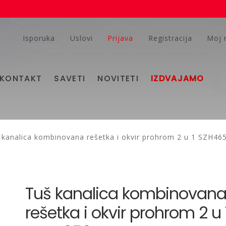
Isporuka
Uslovi
Prijava
Registracija
Moj 
KONTAKT
SAVETI
NOVITETI
IZDVAJAMO
 kanalica kombinovana rešetka i okvir prohrom 2 u 1 SZH46
Tuš kanalica kombinovan
rešetka i okvir prohrom 2 u 