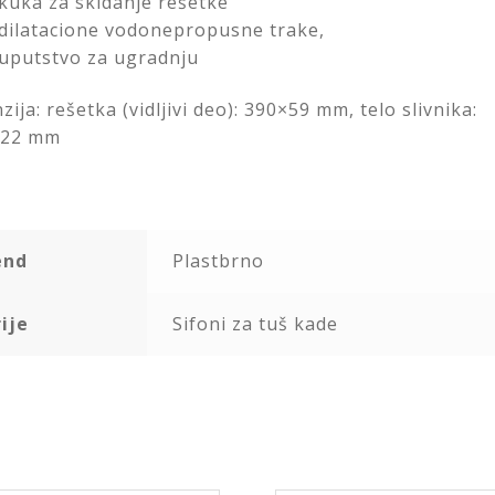
kuka za skidanje rešetke
dilatacione vodonepropusne trake,
uputstvo za ugradnju
ija: rešetka (vidljivi deo): 390×59 mm, telo slivnika:
122 mm
end
Plastbrno
ije
Sifoni za tuš kade