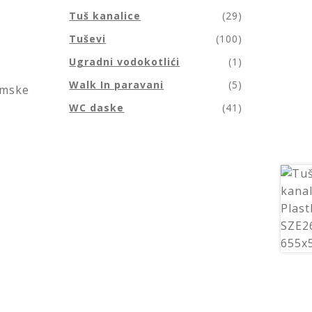
Tuš kanalice
(29)
Tuševi
(100)
Ugradni vodokotlići
(1)
Walk In paravani
(5)
omske
WC daske
(41)