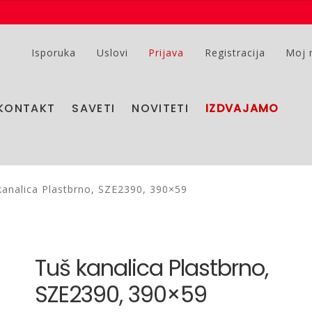
Isporuka
Uslovi
Prijava
Registracija
Moj 
KONTAKT
SAVETI
NOVITETI
IZDVAJAMO
kanalica Plastbrno, SZE2390, 390×59
Tuš kanalica Plastbrno,
SZE2390, 390×59