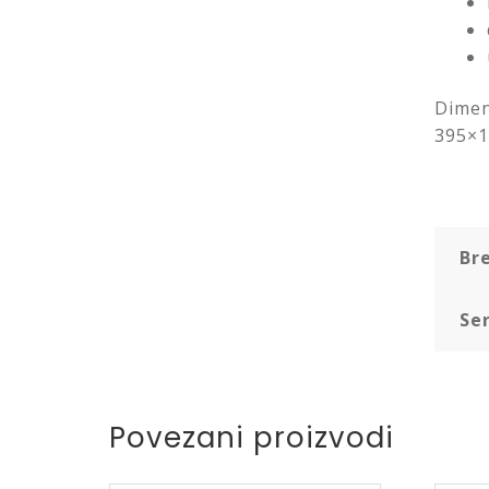
Dimenz
395×
Br
Ser
Povezani proizvodi