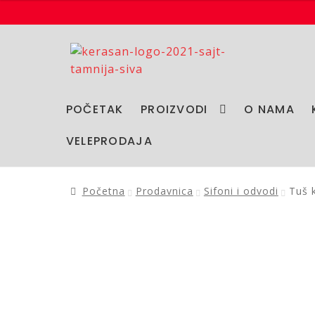
Preskoči
Skoči
na
na
navigaciju
sadržaj
POČETAK
PROIZVODI
O NAMA
VELEPRODAJA
Početna
Prodavnica
Sifoni i odvodi
Tuš 