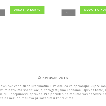
DODATI U KORPU
DODATI U KO
Tuš
ica
kanalica
san-
Plastbrno
za
0,
popunu
keramikom,
ina
SZE3390
količina
© Kerasan 2018
ave. Sve cene su sa uračunatim PDV-om. Za veleprodajne kupce o
ravnim nazivima specifikacija, fotografijama i cenama. Uprkos tome
 sajtu u potpunosti ispravne. Pre porudžbine molimo Vas nazovite na
ita na neki od mailova prikazanim u kontaktima.