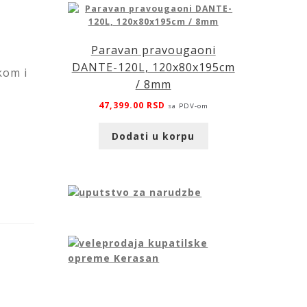
Paravan pravougaoni
DANTE-120L, 120x80x195cm
kom i
/ 8mm
47,399.00
RSD
sa PDV-om
Dodati u korpu