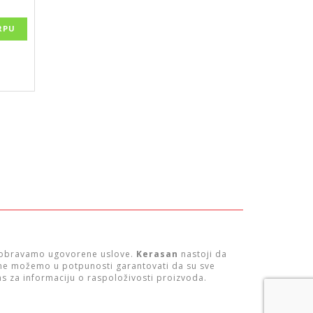
RPU
dobravamo ugovorene uslove.
Kerasan
nastoji da
, ne možemo u potpunosti garantovati da su sve
s za informaciju o raspoloživosti proizvoda.