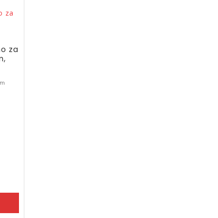
no za
m,
om