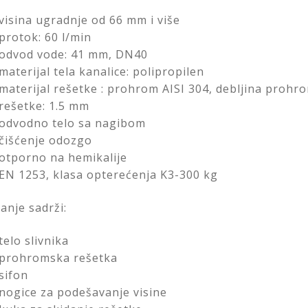
visina ugradnje od 66 mm i više
protok: 60 l/min
odvod vode: 41 mm, DN40
materijal tela kanalice: polipropilen
materijal rešetke : prohrom AISI 304, debljina prohr
rešetke: 1.5 mm
odvodno telo sa nagibom
čišćenje odozgo
otporno na hemikalije
EN 1253, klasa opterećenja K3-300 kg
anje sadrži:
telo slivnika
prohromska rešetka
sifon
nogice za podešavanje visine