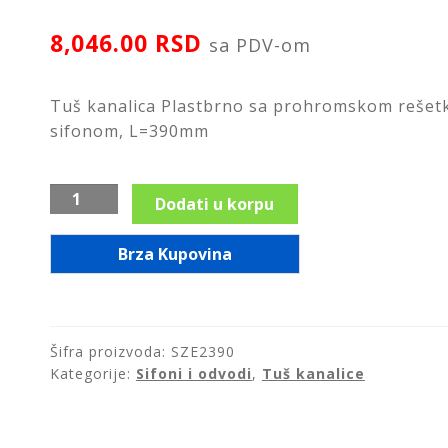
8,046.00
RSD
sa PDV-om
Tuš kanalica Plastbrno sa prohromskom rešet
sifonom, L=390mm
Tuš
Dodati u korpu
kanalica
Plastbrno,
Brza Kupovina
SZE2390,
390x59
količina
Šifra proizvoda:
SZE2390
Kategorije:
Sifoni i odvodi
,
Tuš kanalice