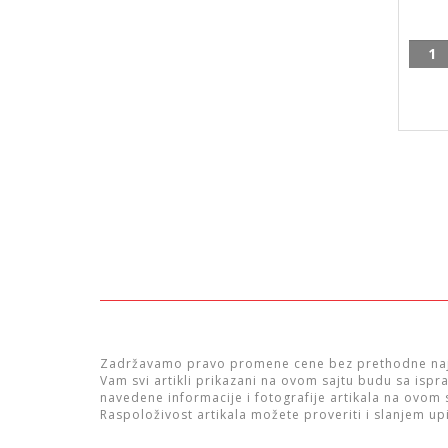
Tuš
kanal
Kera
60,
KSN6
9006
količ
Zadržavamo pravo promene cene bez prethodne naj
Vam svi artikli prikazani na ovom sajtu budu sa isp
navedene informacije i fotografije artikala na ovom
Raspoloživost artikala možete proveriti i slanjem up