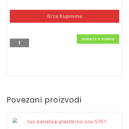
Brza Kupovina
DODATI U KORPU
Tuš
kanalica
Kerasan-
60,
KSN60,
9006
količina
Povezani proizvodi