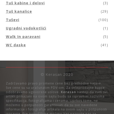
Tuš kabine i delovi
(3)
Tuš kanalice
(29)
Tuševi
(100)
Ugradni vodokotlići
(1)
Walk In paravani
(5)
WC daske
(41)
© Kerasan 2020
Zadržavamo pravo promene cene bez prethodne najave.
Sve cene su sa uračunatim PDV-om. Za veleprodajne kupce
odobravamo ugovorene uslove.
Kerasan
nastoji da Vam svi
artikli prikazani na ovom sajtu budu sa ispravnim nazivima
specifikacija, fotografijama i cenama. Uprkos tome, ne
možemo u potpunosti garantovati da su sve navedene
informacije i fotografije artikala na ovom sajtu u potpunosti
ispravne. Pre porudžbine molimo Vas nazovite nas za