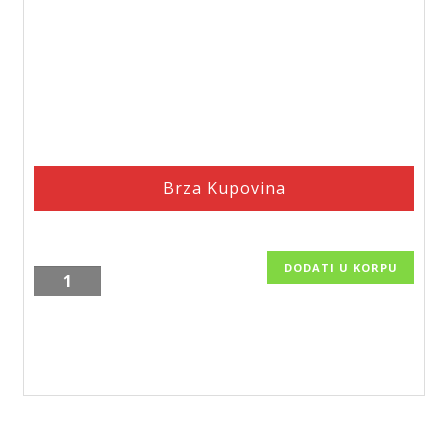
Brza Kupovina
DODATI U KORPU
Tuš
kanalica
Kerasan-
85,
KSN85,
9008
količina