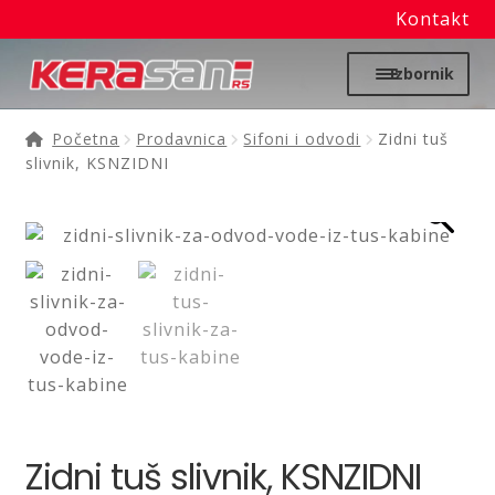
Kontakt
Preskoči
Skoči
Izbornik
na
na
navigaciju
sadržaj
Početna
Početna
Prodavnica
Sifoni i odvodi
Zidni tuš
slivnik, KSNZIDNI
Proširi
Moj nalog
podređ
izborni
Prodavnica
Izdvajamo
Noviteti
Granitne sudopere
Zidni tuš slivnik, KSNZIDNI
Kupatilska galanterija