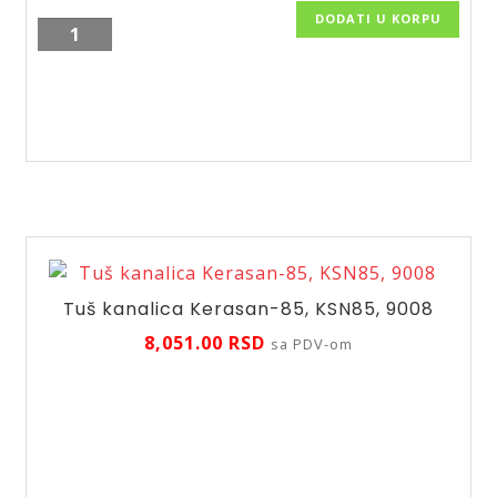
DODATI U KORPU
Tuš
kanalica
Plastbrno,
SZE2650,
655x59
količina
Tuš kanalica Kerasan-85, KSN85, 9008
8,051.00
RSD
sa PDV-om