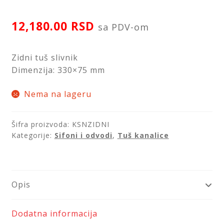
LED ogledala
12,180.00
RSD
sa PDV-om
Prostirke za kupatilo
Zidni tuš slivnik
Dimenzija: 330×75 mm
Proširi
Sifoni i odvodi
podređ
izborni
Nema na lageru
Proširi
Slavine i ventili
podređ
izborni
Šifra proizvoda:
KSNZIDNI
Proširi
Tuš kabine
podređ
Kategorije:
Sifoni i odvodi
,
Tuš kanalice
izborni
Proširi
Tuševi
podređ
izborni
WC daske
Opis
Proširi
Pribor za majstore
Dodatna informacija
podređ
izborni