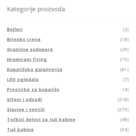
Kategorije proizvoda
Bojleri
(3)
Brinoks creva
(18)
Granitne sudopere
(29)
Hromirani fiting
(15)
Kupatilska galanterija
(81)
LED ogledala
(7)
Prostirke za kupatilo
(4)
Sifoni i odvodi
(218)
Slavine i ventili
(279)
Točkići delovi za tuš kabine
(48)
Tuš kabine
(54)