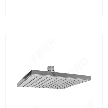
linija
Vigo
N320
količina