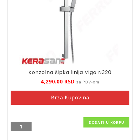
Konzolna šipka linija Vigo N320
4,290.00
RSD
sa PDV-om
Brza Kupovina
DODATI U KORPU
Konzolna
šipka