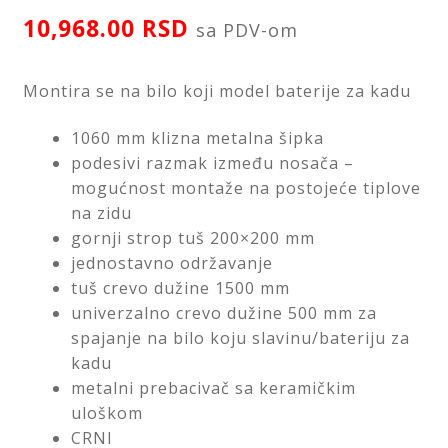
Saveti
10,968.00
RSD
sa PDV-om
Kontakt
Montira se na bilo koji model baterije za kadu
1060 mm klizna metalna šipka
podesivi razmak između nosača –
mogućnost montaže na postojeće tiplove
na zidu
gornji strop tuš 200×200 mm
jednostavno održavanje
tuš crevo dužine 1500 mm
univerzalno crevo dužine 500 mm za
spajanje na bilo koju slavinu/bateriju za
kadu
metalni prebacivač sa keramičkim
uloškom
CRNI