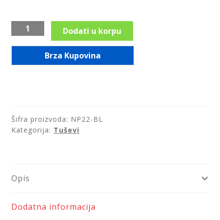
Crni
Dodati u korpu
usponski
tuš,
Brza Kupovina
crna
tuš
ruža
i
crno
Šifra proizvoda:
NP22-BL
tuš
Kategorija:
Tuševi
crevo,
Squerto
NP22-
BL
Opis
količina
Dodatna informacija