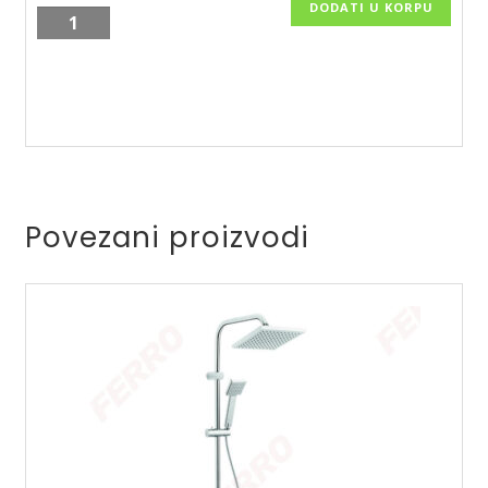
DODATI U KORPU
Baterija
za
kadu
linija
Alba/BLB1VL
količina
Povezani proizvodi