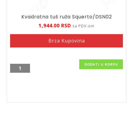
Kvadratna tuš ruža Squerto/DSN02
1,944.00
RSD
sa PDV-om
Brza Kupovina
DODATI U KORPU
Kvadratna
tuš
ruža
Squerto/DSN02
količina