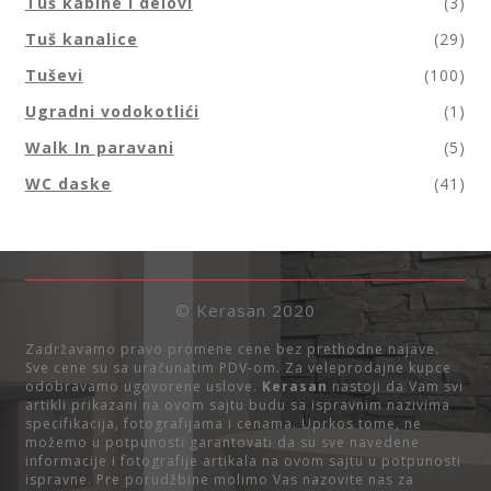
Tuš kabine i delovi
(3)
Tuš kanalice
(29)
Tuševi
(100)
Ugradni vodokotlići
(1)
Walk In paravani
(5)
WC daske
(41)
© Kerasan 2020
Zadržavamo pravo promene cene bez prethodne najave.
Sve cene su sa uračunatim PDV-om. Za veleprodajne kupce
odobravamo ugovorene uslove.
Kerasan
nastoji da Vam svi
artikli prikazani na ovom sajtu budu sa ispravnim nazivima
specifikacija, fotografijama i cenama. Uprkos tome, ne
možemo u potpunosti garantovati da su sve navedene
informacije i fotografije artikala na ovom sajtu u potpunosti
ispravne. Pre porudžbine molimo Vas nazovite nas za