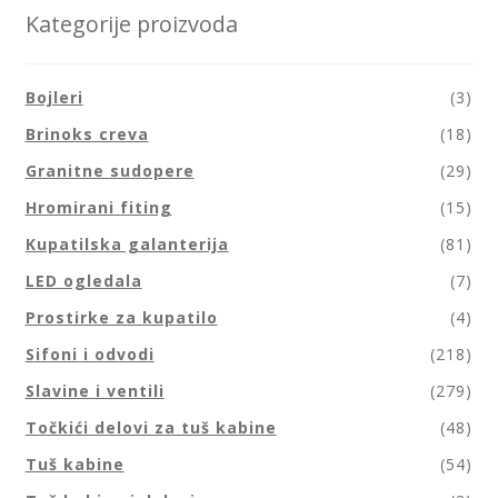
Kategorije proizvoda
Bojleri
(3)
Brinoks creva
(18)
Granitne sudopere
(29)
Hromirani fiting
(15)
Kupatilska galanterija
(81)
LED ogledala
(7)
Prostirke za kupatilo
(4)
Sifoni i odvodi
(218)
Slavine i ventili
(279)
Točkići delovi za tuš kabine
(48)
Tuš kabine
(54)