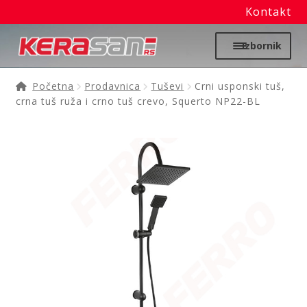
Kontakt
Preskoči
Skoči
Izbornik
na
na
navigaciju
sadržaj
Početna
Početna
Prodavnica
Tuševi
Crni usponski tuš,
crna tuš ruža i crno tuš crevo, Squerto NP22-BL
Proširi
Moj nalog
podređ
izborni
Prodavnica
Izdvajamo
Noviteti
Granitne sudopere
Kupatilska galanterija