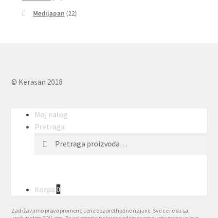
Medijapan
(22)
© Kerasan 2018
Moj nalog
Pretraga
Pretraga
Pretraži
za:
Korpa
0
Zadržavamo pravo promene cene bez prethodne najave. Sve cene su sa
uračunatim PDV-om. Za veleprodajne kupce odobravamo ugovorene uslove.