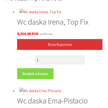
Wc daska Irena, Top Fix
8,016.00
RSD
sa PDV-om
Brza Kupovina
Wc
daska
Irena,
Dodati u korpu
Top
Fix
količina
Wc daska Ema-Pistacio