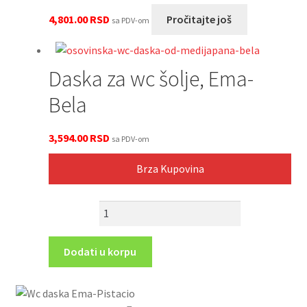
4,801.00
RSD
Pročitajte još
sa PDV-om
Daska za wc šolje, Ema-
Bela
3,594.00
RSD
sa PDV-om
Brza Kupovina
Daska
za
wc
Dodati u korpu
šolje,
Ema-
Bela