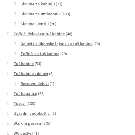
Slavine za kuhinju
(73)
Slavine za umivaonik
(103)
Slavine, Ventili
(20)
Točkići delovi za tuš kabine
(48)
Delovi i silikonske lajsne za tuš kabine
(28)
Točkići za tuš kabine
(20)
Tuš kabine
(54)
Tuš kabine i delovi
(3)
Rezervni delovi
(1)
Tuš kanalice
(29)
Tuševi
(100)
Ugradni vodokotlići
(1)
Walk In paravani
(5)
WC daske
(41)