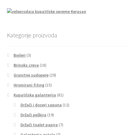
Kategorije proizvoda
Bojleri
(3)
Brinoks creva
(18)
Granitne sudopere
(29)
Hromirani fiting
(15)
Kupatilska galanterija
(81)
Držači i dozeri sapuna
(12)
Držači peškira
(19)
Držači toalet papira
(7)
Galanterija ostalo
(7)