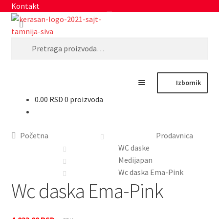
Kontakt
Preskoči
Skoči
Pretraži
na
na
navigaciju
sadržaj
Pretraga
za:
Izbornik
0.00
RSD
0 proizvoda
Početna
Moj nalog
Početna
Prodavnica
WC daske
Prodavnica
Medijapan
Wc daska Ema-Pink
Wc daska Ema-Pink
Izdvajamo
Noviteti