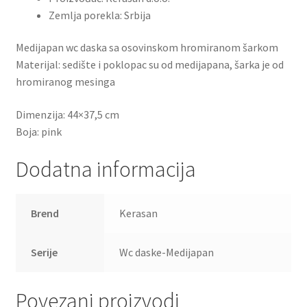
WC daske
Zemlja porekla: Srbija
Pribor za majstore
Medijapan wc daska sa osovinskom hromiranom šarkom
Materijal: sedište i poklopac su od medijapana, šarka je od
Saveti
hromiranog mesinga
Dimenzija: 44×37,5 cm
Kontakt
Boja: pink
Dodatna informacija
Brend
Kerasan
Serije
Wc daske-Medijapan
Povezani proizvodi