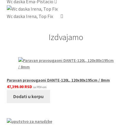
Wc daska Ema-Pistacio
količina
Wc daska Irena, Top Fix
Izdvajamo
Paravan pravougaoni DANTE-120L, 120x80x195cm / 8mm
47,399.00
RSD
sa PDV-om
Dodati u korpu