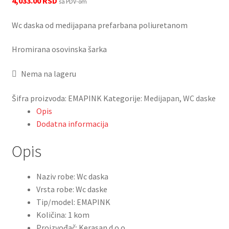
4,033.00
RSD
sa PDV-om
Granitne sudopere
Wc daska od medijapana prefarbana poliuretanom
Kupatilska galanterija
Hromirana osovinska šarka
LED ogledala
Nema na lageru
Šifra proizvoda:
EMAPINK
Kategorije:
Medijapan
,
WC daske
Prostirke za kupatilo
Opis
Dodatna informacija
Sifoni i odvodi
Opis
Slavine i ventili
Naziv robe: Wc daska
Tuš kabine
Vrsta robe: Wc daske
Tip/model: EMAPINK
Tuševi
Količina: 1 kom
Proizvođač: Kerasan d.o.o.