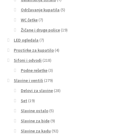
Održavanje kupatila
(5)
WC četke
(7)
Žičane i druge police
(19)
LED ogledala
(7)
Prostirke za kupatilo
(4)
Sifoni i odvodi
(218)
Podne rešetke
(3)
Slavine i ventili
(279)
Delovi za slavine
(28)
Set
(19)
Slavine ostalo
(5)
Slavine za bide
(9)
Slavine za kadu
(92)