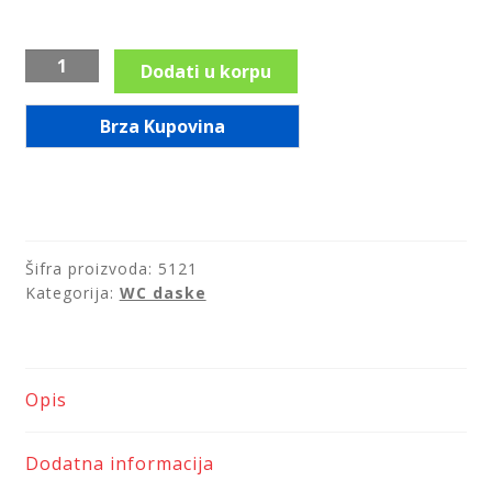
LED ogledala
Šrafovi
Dodati u korpu
za
Prostirke za kupatilo
fiksiranje
Brza Kupovina
SMZ78
Sifoni i odvodi
količina
Slavine i ventili
Šifra proizvoda:
5121
Tuš kabine
Kategorija:
WC daske
Tuševi
Opis
WC daske
Pribor za majstore
Dodatna informacija