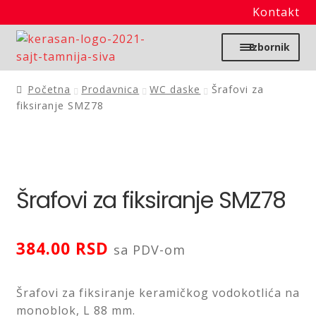
Kontakt
Preskoči
Skoči
Izbornik
na
na
navigaciju
sadržaj
Početna
Početna
Prodavnica
WC daske
Šrafovi za
fiksiranje SMZ78
Moj nalog
Prodavnica
Šrafovi za fiksiranje SMZ78
Izdvajamo
Noviteti
384.00
RSD
sa PDV-om
Granitne sudopere
Šrafovi za fiksiranje keramičkog vodokotlića na
monoblok, L 88 mm.
Kupatilska galanterija