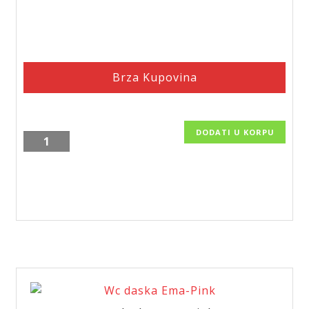
Brza Kupovina
DODATI U KORPU
Univerzalna
plasticna
WC
daska,
Mediteran
količina