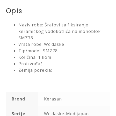
Saveti
Opis
Kontakt
Naziv robe: Šrafovi za fiksiranje
keramičkog vodokotlića na monoblok
SMZ78
Vrsta robe: Wc daske
Tip/model: SMZ78
Količina: 1 kom
Proizvođač:
Zemlja porekla:
Brend
Kerasan
Serije
Wc daske-Medijapan