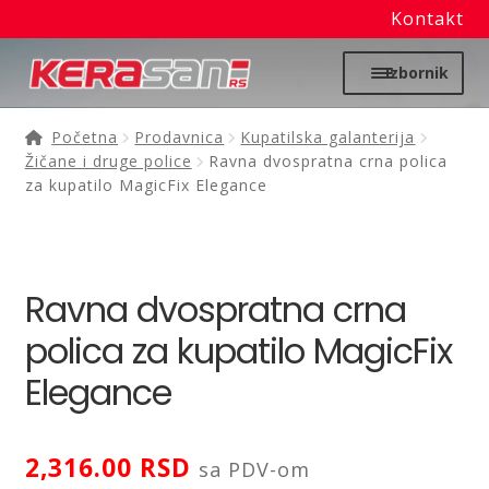
Kontakt
Preskoči
Skoči
Izbornik
na
na
navigaciju
sadržaj
Početna
Početna
Prodavnica
Kupatilska galanterija
Žičane i druge police
Ravna dvospratna crna polica
Proširi
za kupatilo MagicFix Elegance
Moj nalog
podređ
izborni
Prodavnica
Ravna dvospratna crna
Izdvajamo
polica za kupatilo MagicFix
Noviteti
Elegance
Granitne sudopere
2,316.00
RSD
sa PDV-om
Kupatilska galanterija