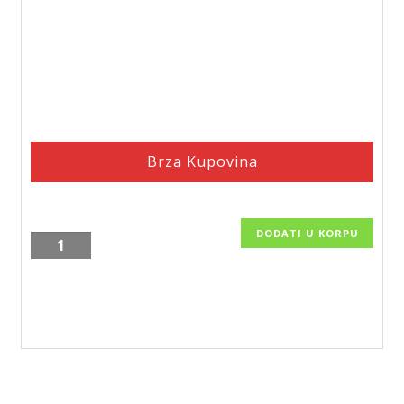
Brza Kupovina
DODATI U KORPU
Ugaona
žičana
polica
za
kupatilo
STICK,
LK2,
22.19.22