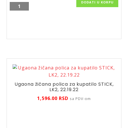
DODATI U KORPU
Ugaona
žičana
polica
za
kupatilo
STICK,
LK1,
22.19.21
količina
Ugaona žičana polica za kupatilo STICK,
LK2, 22.19.22
1,596.00
RSD
sa PDV-om