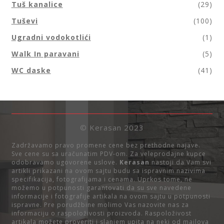
Tuš kanalice
(29)
Tuševi
(100)
Ugradni vodokotlići
(1)
Walk In paravani
(5)
WC daske
(41)
© Kerasan 2023
Zadržavamo pravo promene cene bez prethodne najave.
Sve cene su sa uračunatim PDV-om. Za veleprodajne kupce
odobravamo ugovorene uslove.
Kerasan
nastoji da Vam svi
artikli prikazani na ovom sajtu budu sa ispravnim nazivima
specifikacija, fotografijama i cenama. Uprkos tome, ne
možemo u potpunosti garantovati da su sve navedene
informacije i fotografije artikala na ovom sajtu u potpunosti
ispravne. Pre porudžbine molimo Vas nazovite nas za
informaciju o raspoloživosti proizvoda. Raspoloživost
artikala možete proveriti i slanjem upita na neki od mailova