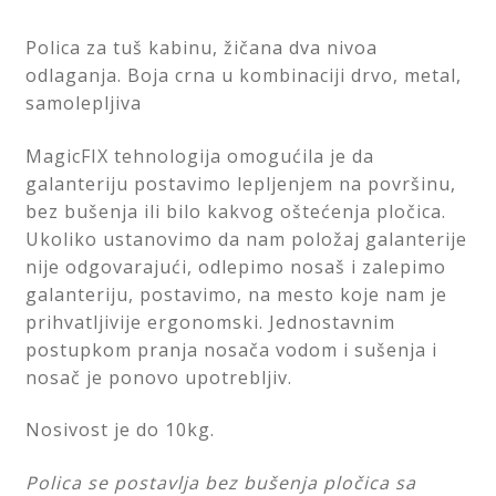
Polica za tuš kabinu, žičana dva nivoa
LED ogledala
odlaganja. Boja crna u kombinaciji drvo, metal,
samolepljiva
Prostirke za kupatilo
MagicFIX tehnologija omogućila je da
Proširi
Sifoni i odvodi
podređ
galanteriju postavimo lepljenjem na površinu,
izborni
bez bušenja ili bilo kakvog oštećenja pločica.
Proširi
Slavine i ventili
Ukoliko ustanovimo da nam položaj galanterije
podređ
izborni
nije odgovarajući, odlepimo nosaš i zalepimo
Proširi
Tuš kabine
galanteriju, postavimo, na mesto koje nam je
podređ
izborni
prihvatljivije ergonomski. Jednostavnim
Proširi
Tuševi
postupkom pranja nosača vodom i sušenja i
podređ
nosač je ponovo upotrebljiv.
izborni
WC daske
Nosivost je do 10kg.
Proširi
Pribor za majstore
podređ
Polica se postavlja bez bušenja pločica sa
izborni