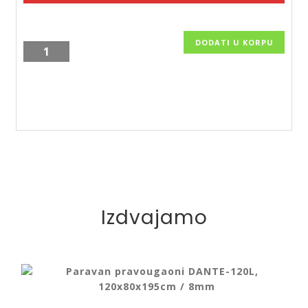
DODATI U KORPU
Zidna
žičana
polica
za
kupatilo
STICK,
LS3,
22.19.18
količina
Izdvajamo