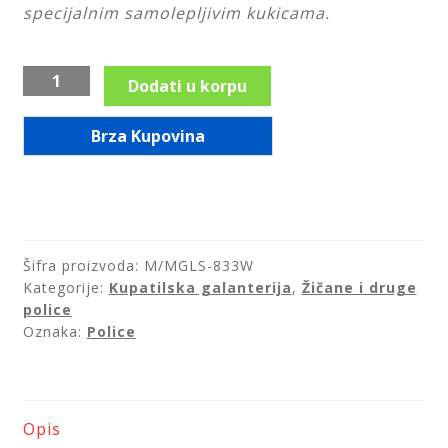
specijalnim samolepljivim kukicama.
Saveti
Kontakt
Ravna
Dodati u korpu
dvospratna
crna
Brza Kupovina
polica
za
kupatilo
MagicFix
Elegance
Šifra proizvoda:
M/MGLS-833W
količina
Kategorije:
Kupatilska galanterija
,
Žičane i druge
police
Oznaka:
Police
Opis