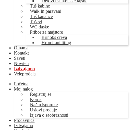
Delovi i silikonske lajsne
Tuš kabine
Walk In paravani
Tuš kanalice
Tuševi
WC daske
Pribor za majstore
Brinoks creva
Hromirani fiting
O nama
Kontakt
Saveti
Noviteti
Izdvajamo
Veleprodaja
Početna
Moj nalog
Registruj se
Korpa
Način isporuke
Uslovi prodaje
Izjava o saobraznosti
Prodavnica
Izdvajamo