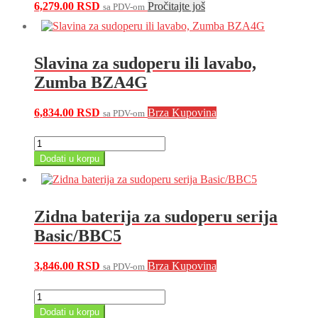
6,279.00
RSD
Pročitajte još
sa PDV-om
Slavina za sudoperu ili lavabo,
Zumba BZA4G
6,834.00
RSD
Brza Kupovina
sa PDV-om
Slavina
za
Dodati u korpu
sudoperu
ili
lavabo,
Zumba
Zidna baterija za sudoperu serija
BZA4G
količina
Basic/BBC5
3,846.00
RSD
Brza Kupovina
sa PDV-om
Zidna
baterija
Dodati u korpu