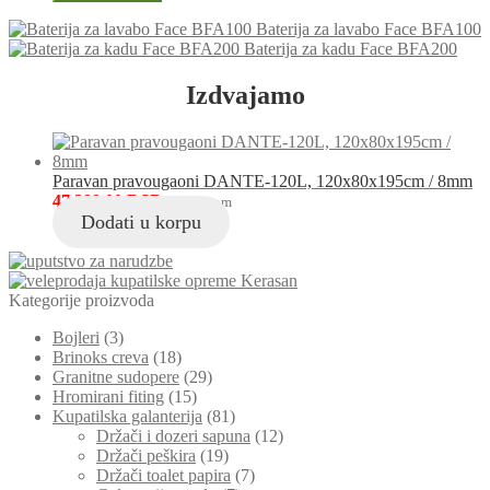
za
sudoperu
Baterija za lavabo Face BFA100
serija
Baterija za kadu Face BFA200
Basic/BBC5
količina
Izdvajamo
Paravan pravougaoni DANTE-120L, 120x80x195cm / 8mm
47,399.00
RSD
sa PDV-om
Dodati u korpu
Kategorije proizvoda
Bojleri
(3)
Brinoks creva
(18)
Granitne sudopere
(29)
Hromirani fiting
(15)
Kupatilska galanterija
(81)
Držači i dozeri sapuna
(12)
Držači peškira
(19)
Držači toalet papira
(7)