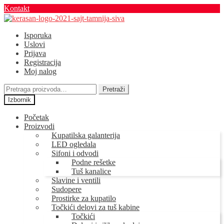
Kontakt
Preskoči
Skoči
na
na
Isporuka
navigaciju
sadržaj
Uslovi
Prijava
Registracija
Moj nalog
Pretraga
Pretraži
za:
Izbornik
Početak
Proizvodi
Kupatilska galanterija
LED ogledala
Sifoni i odvodi
Podne rešetke
Tuš kanalice
Slavine i ventili
Sudopere
Prostirke za kupatilo
Točkići delovi za tuš kabine
Točkići