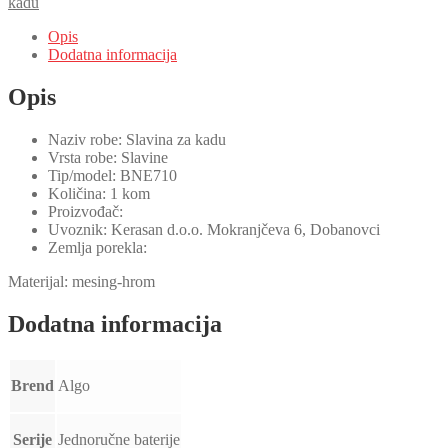
kadu
BNE710
količina
Opis
Dodatna informacija
Opis
Naziv robe: Slavina za kadu
Vrsta robe: Slavine
Tip/model: BNE710
Količina: 1 kom
Proizvođač:
Uvoznik: Kerasan d.o.o. Mokranjčeva 6, Dobanovci
Zemlja porekla:
Materijal: mesing-hrom
Dodatna informacija
Brend
Algo
Serije
Jednoručne baterije