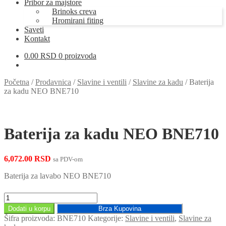
Pribor za majstore
Brinoks creva
Hromirani fiting
Saveti
Kontakt
0.00
RSD
0 proizvoda
Početna
/
Prodavnica
/
Slavine i ventili
/
Slavine za kadu
/
Baterija
za kadu NEO BNE710
Baterija za kadu NEO BNE710
6,072.00
RSD
sa PDV-om
Baterija za lavabo NEO BNE710
Baterija
za
Dodati u korpu
Brza Kupovina
kadu
Šifra proizvoda:
BNE710
Kategorije:
Slavine i ventili
,
Slavine za
NEO