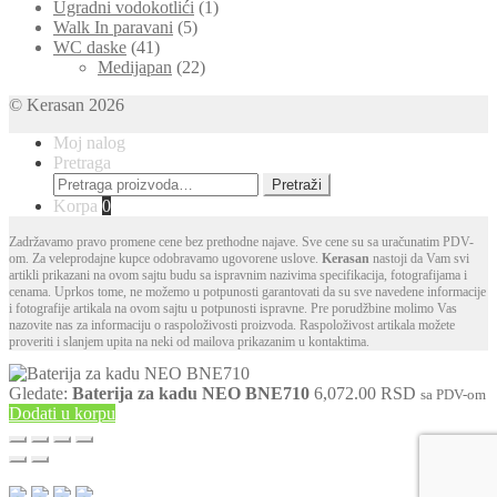
Ugradni vodokotlići
(1)
Walk In paravani
(5)
WC daske
(41)
Medijapan
(22)
© Kerasan 2026
Moj nalog
Pretraga
Pretraga
Pretraži
za:
Korpa
0
Zadržavamo pravo promene cene bez prethodne najave. Sve cene su sa uračunatim PDV-
om. Za veleprodajne kupce odobravamo ugovorene uslove.
Kerasan
nastoji da Vam svi
artikli prikazani na ovom sajtu budu sa ispravnim nazivima specifikacija, fotografijama i
cenama. Uprkos tome, ne možemo u potpunosti garantovati da su sve navedene informacije
i fotografije artikala na ovom sajtu u potpunosti ispravne. Pre porudžbine molimo Vas
nazovite nas za informaciju o raspoloživosti proizvoda. Raspoloživost artikala možete
proveriti i slanjem upita na neki od mailova prikazanim u kontaktima.
Gledate:
Baterija za kadu NEO BNE710
6,072.00
RSD
sa PDV-om
Dodati u korpu