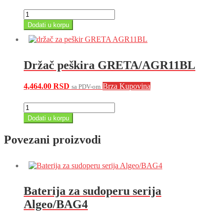
Držač
toalet
Dodati u korpu
papira
Greta
AGR33BL
količina
Držač peškira GRETA/AGR11BL
4,464.00
RSD
Brza Kupovina
sa PDV-om
Držač
peškira
Dodati u korpu
GRETA/AGR11BL
količina
Povezani proizvodi
Baterija za sudoperu serija
Algeo/BAG4