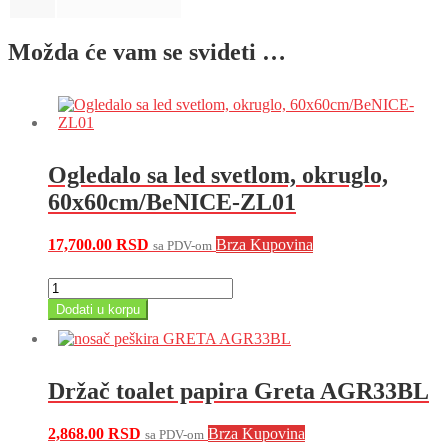
Možda će vam se svideti …
Ogledalo sa led svetlom, okruglo,
60x60cm/BeNICE-ZL01
17,700.00
RSD
Brza Kupovina
sa PDV-om
Ogledalo
sa
Dodati u korpu
led
svetlom,
okruglo,
60x60cm/BeNICE-
Držač toalet papira Greta AGR33BL
ZL01
količina
2,868.00
RSD
Brza Kupovina
sa PDV-om