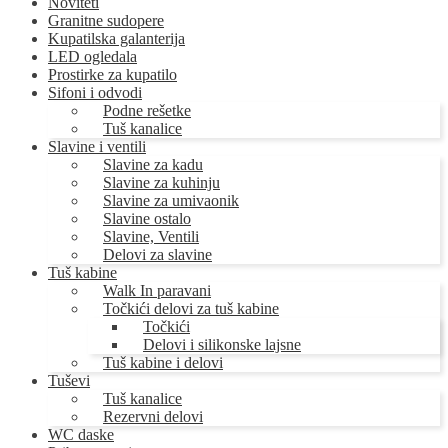
Noviteti
Granitne sudopere
Kupatilska galanterija
LED ogledala
Prostirke za kupatilo
Sifoni i odvodi
Podne rešetke
Tuš kanalice
Slavine i ventili
Slavine za kadu
Slavine za kuhinju
Slavine za umivaonik
Slavine ostalo
Slavine, Ventili
Delovi za slavine
Tuš kabine
Walk In paravani
Točkići delovi za tuš kabine
Točkići
Delovi i silikonske lajsne
Tuš kabine i delovi
Tuševi
Tuš kanalice
Rezervni delovi
WC daske