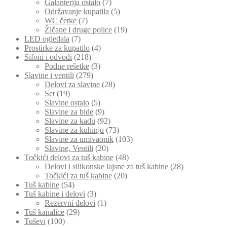
Galanterija ostalo
(7)
Održavanje kupatila
(5)
WC četke
(7)
Žičane i druge police
(19)
LED ogledala
(7)
Prostirke za kupatilo
(4)
Sifoni i odvodi
(218)
Podne rešetke
(3)
Slavine i ventili
(279)
Delovi za slavine
(28)
Set
(19)
Slavine ostalo
(5)
Slavine za bide
(9)
Slavine za kadu
(92)
Slavine za kuhinju
(73)
Slavine za umivaonik
(103)
Slavine, Ventili
(20)
Točkići delovi za tuš kabine
(48)
Delovi i silikonske lajsne za tuš kabine
(28)
Točkići za tuš kabine
(20)
Tuš kabine
(54)
Tuš kabine i delovi
(3)
Rezervni delovi
(1)
Tuš kanalice
(29)
Tuševi
(100)