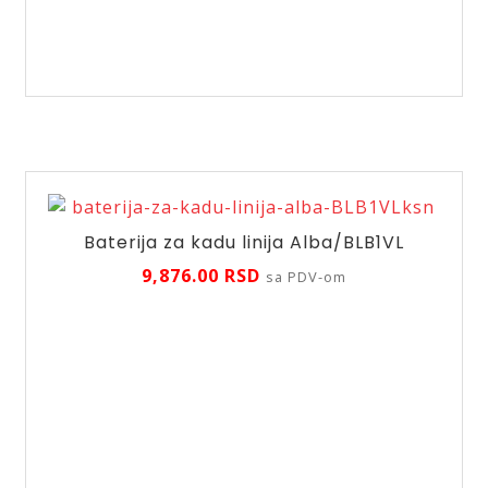
AQUA
WC
ispirač
keramika
3/4"
količina
Baterija za kadu linija Alba/BLB1VL
9,876.00
RSD
sa PDV-om