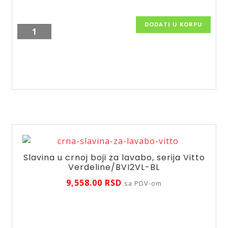
DODATI U KORPU
Slavina
za
nadgradni
lavabo
u
crnoj
boji,
visoka,
serija
Vitto
Verdeline/BVI2LVL-
Slavina u crnoj boji za lavabo, serija Vitto
Verdeline/BVI2VL-BL
BL
količina
9,558.00
RSD
sa PDV-om