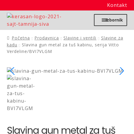
Kontakt
Preskoči
Skoči
Izbornik
na
na
navigaciju
sadržaj
Početna
Početna
Prodavnica
Slavine i ventili
Slavine za
kadu
Slavina gun metal za tuš kabinu, serija Vitto
Proširi
Verdeline/BVI7VLGM
Moj nalog
podređ
izborn
Prodavnica
Izdvajamo
Noviteti
Granitne sudopere
Slavina gun metal za tuš
Kupatilska galanterija