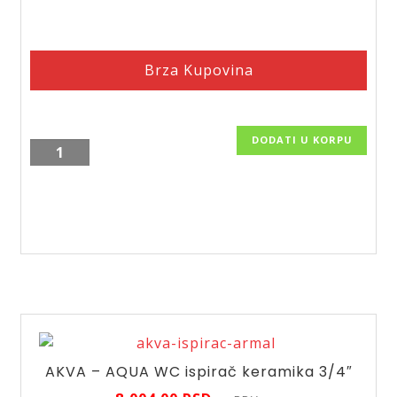
Brza Kupovina
DODATI U KORPU
Ugradna
baterija
za
lavabo
linija
Algeo
Square
BAQ3PA22
količina
AKVA – AQUA WC ispirač keramika 3/4″