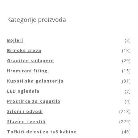
Kategorije proizvoda
Bojleri
(3)
Brinoks creva
(18)
Granitne sudopere
(29)
Hromirani fiting
(15)
Kupatilska galanterija
(81)
LED ogledala
(7)
Prostirke za kupatilo
(4)
Sifoni i odvodi
(218)
Slavine i ventili
(279)
Točkići delovi za tuš kabine
(48)