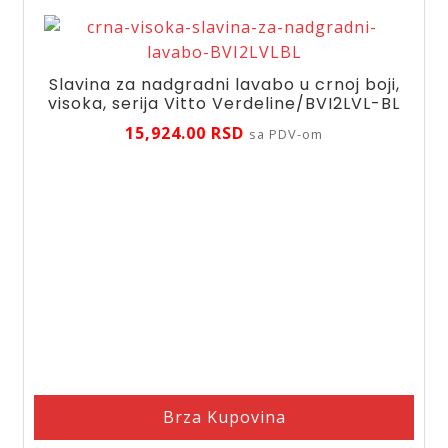
crevom,
Horn/N370BL-
B
količina
Slavina za nadgradni lavabo u crnoj boji,
visoka, serija Vitto Verdeline/BVI2LVL-BL
15,924.00
RSD
sa PDV-om
Brza Kupovina