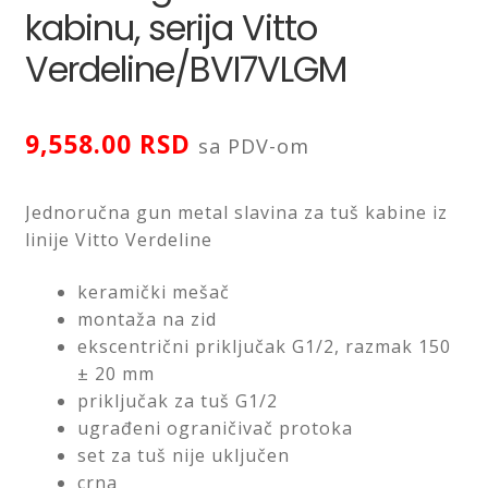
kabinu, serija Vitto
LED ogledala
Verdeline/BVI7VLGM
Prostirke za kupatilo
9,558.00
RSD
sa PDV-om
Proširi
Sifoni i odvodi
podređ
izborn
Jednoručna gun metal slavina za tuš kabine iz
Proširi
Slavine i ventili
podređ
linije Vitto Verdeline
izborn
Proširi
Tuš kabine
keramički mešač
podređ
izborn
montaža na zid
Proširi
Tuševi
ekscentrični priključak G1/2, razmak 150
podređ
izborn
± 20 mm
WC daske
priključak za tuš G1/2
ugrađeni ograničivač protoka
Proširi
set za tuš nije uključen
Pribor za majstore
podređ
crna
izborn