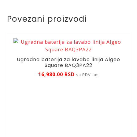
serija
Vitto
Povezani proizvodi
Verdeline/BVI2VL-
BL
količina
Ugradna baterija za lavabo linija Algeo
Square BAQ3PA22
16,980.00
RSD
sa PDV-om