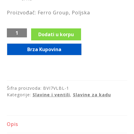
Saveti
Proizvođač: Ferro Group, Poljska
Kontakt
Slavina
Dodati u korpu
gun
metal
Brza Kupovina
za
tuš
kabinu,
serija
Vitto
Šifra proizvoda:
BVI7VLBL-1
Verdeline/BVI7VLGM
Kategorije:
Slavine i ventili
,
Slavine za kadu
količina
Opis