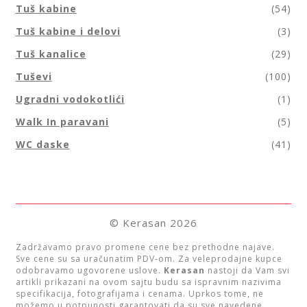
Tuš kabine
(54)
Tuš kabine i delovi
(3)
Tuš kanalice
(29)
Tuševi
(100)
Ugradni vodokotlići
(1)
Walk In paravani
(5)
WC daske
(41)
© Kerasan 2026
Zadržavamo pravo promene cene bez prethodne najave.
Sve cene su sa uračunatim PDV-om. Za veleprodajne kupce
odobravamo ugovorene uslove.
Kerasan
nastoji da Vam svi
artikli prikazani na ovom sajtu budu sa ispravnim nazivima
specifikacija, fotografijama i cenama. Uprkos tome, ne
možemo u potpunosti garantovati da su sve navedene