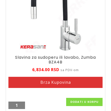
Slavina za sudoperu ili lavabo, Zumba
BZA4B
6,834.00
RSD
sa PDV-om
Brza Kupovina
DODATI U KORPU
Slavina
za