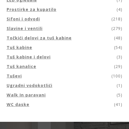
Prostirke za kupatilo
(4)
Sifoni i odvodi
(218)
Slavine i ventili
(279)
Točkići delovi za tuš kabine
(48)
Tuš kabine
(54)
Tuš kabine i delovi
(3)
Tuš kanalice
(29)
Tuševi
(100)
Ugradni vodokotlići
(1)
Walk In paravani
(5)
WC daske
(41)