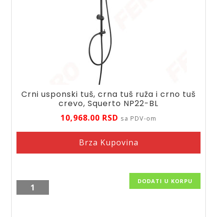
Crni usponski tuš, crna tuš ruža i crno tuš
crevo, Squerto NP22-BL
10,968.00
RSD
sa PDV-om
Brza Kupovina
DODATI U KORPU
Crni
usponski
tuš,