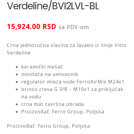
Verdeline/BVI2LVL-BL
Saveti
Kontakt
15,924.00
RSD
sa PDV-om
Crna jednoručna slavina za lavabo iz linije Vitto
Verdeline
keramički mešač
montaža na umivaonik
regulator mlaza vode FerroAirMix M24x1
brinox creva G 3/8 – M10x1 za priključak
na vodu
crna mat završna obrada
Proizvođač: Ferro Group, Poljska
Proizvođač: Ferro Group, Poljska