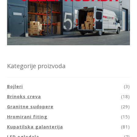
Kategorije proizvoda
Bojleri
(3)
Brinoks creva
(18)
Granitne sudopere
(29)
Hromirani fiting
(15)
Kupatilska galanterija
(81)
LED ogledala
(7)