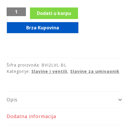
Slavina
Dodati u korpu
za
nadgradni
Brza Kupovina
lavabo
u
crnoj
boji,
visoka,
Šifra proizvoda:
BVI2LVL-BL
serija
Kategorije:
Slavine i ventili
,
Slavine za umivaonik
Vitto
Verdeline/BVI2LVL-
BL
količina
Opis
Dodatna informacija