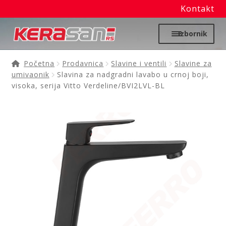
Kontakt
Preskoči
Skoči
Izbornik
na
na
navigaciju
sadržaj
Početna
Početna
Prodavnica
Slavine i ventili
Slavine za
umivaonik
Slavina za nadgradni lavabo u crnoj boji,
Proširi
visoka, serija Vitto Verdeline/BVI2LVL-BL
Moj nalog
podređ
izborni
Prodavnica
Izdvajamo
Noviteti
Granitne sudopere
Kupatilska galanterija