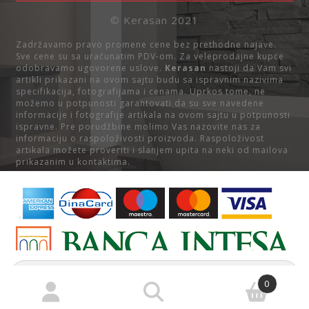
© Kerasan 2021
Zadržavamo pravo promene cene bez prethodne najave.
Sve cene su sa uračunatim PDV-om. Za veleprodajne kupce
odobravamo ugovorene uslove.
Kerasan
nastoji da Vam svi
artikli prikazani na ovom sajtu budu sa ispravnim nazivima
specifikacija, fotografijama i cenama. Uprkos tome, ne
možemo u potpunosti garantovati da su sve navedene
informacije i fotografije artikala na ovom sajtu u potpunosti
ispravne. Pre porudžbine molimo Vas nazovite nas za
informaciju o raspoloživosti proizvoda. Raspoloživost
artikala možete proveriti i slanjem upita na neki od mailova
prikazanim u kontaktima.
Pretraga
za:
0