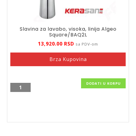
Slavina za lavabo, visoka, linija Algeo
Square/BAQ2L
13,920.00
RSD
sa PDV-om
Brza Kupovina
DODATI U KORPU
Slavina
za
lavabo,
visoka,
linija
Algeo
Square/BAQ2L