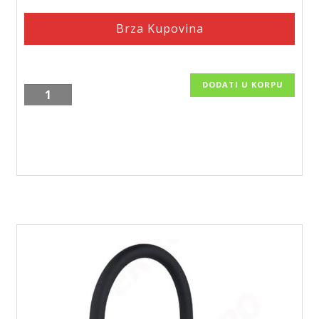
Brza Kupovina
DODATI U KORPU
Zidna
baterija
za
umivaonik
serija
Algeo/BAG3
količina