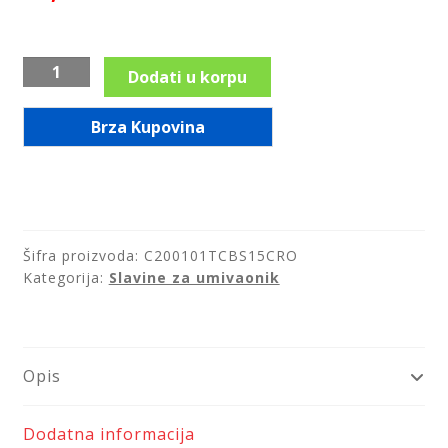
Saveti
Baterija
Kontakt
Dodati u korpu
za
lavabo
Brza Kupovina
C200
visoka
količina
Šifra proizvoda:
C200101TCBS15CRO
Kategorija:
Slavine za umivaonik
Opis
Dodatna informacija