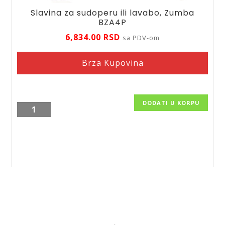
Slavina za sudoperu ili lavabo, Zumba
BZA4P
6,834.00
RSD
sa PDV-om
Brza Kupovina
DODATI U KORPU
Slavina
za
sudoperu
ili
lavabo,
Zumba
BZA4P
količina