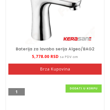
Baterija za lavabo serija Algeo/BAG2
5,778.00
RSD
sa PDV-om
Brza Kupovina
DODATI U KORPU
Baterija
za
lavabo
serija