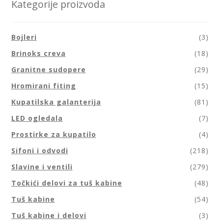
Kategorije proizvoda
Bojleri
(3)
Brinoks creva
(18)
Granitne sudopere
(29)
Hromirani fiting
(15)
Kupatilska galanterija
(81)
LED ogledala
(7)
Prostirke za kupatilo
(4)
Sifoni i odvodi
(218)
Slavine i ventili
(279)
Točkići delovi za tuš kabine
(48)
Tuš kabine
(54)
Tuš kabine i delovi
(3)