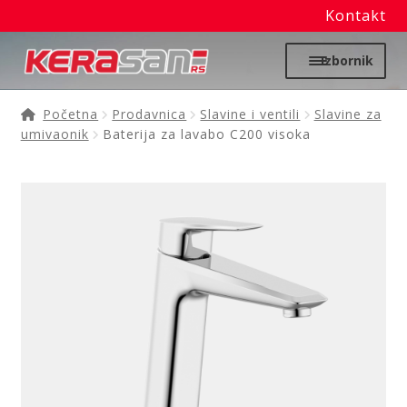
Kontakt
Preskoči
Skoči
Izbornik
na
na
navigaciju
sadržaj
Početna
Početna
Prodavnica
Slavine i ventili
Slavine za
umivaonik
Baterija za lavabo C200 visoka
Proširi
Moj nalog
podređ
izborni
Prodavnica
Izdvajamo
Noviteti
Granitne sudopere
Kupatilska galanterija