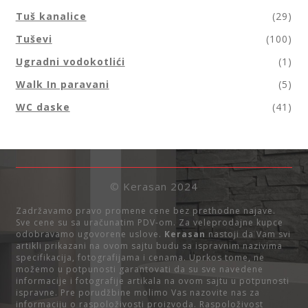
Tuš kanalice
(29)
Tuševi
(100)
Ugradni vodokotlići
(1)
Walk In paravani
(5)
WC daske
(41)
© Kerasan 2024
Zadržavamo pravo promene cene bez prethodne najave.
Sve cene su sa uračunatim PDV-om. Za veleprodajne kupce
odobravamo ugovorene uslove.
Kerasan
nastoji da Vam svi
artikli prikazani na ovom sajtu budu sa ispravnim nazivima
specifikacija, fotografijama i cenama. Uprkos tome, ne
možemo u potpunosti garantovati da su sve navedene
informacije i fotografije artikala na ovom sajtu u potpunosti
ispravne. Pre porudžbine molimo Vas nazovite nas za
informaciju o raspoloživosti proizvoda. Raspoloživost