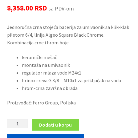
8,358.00
RSD
sa PDV-om
LED ogledala
Prostirke za kupatilo
Jednoručna crna stojeća baterija za umivaonik sa klik-klak
piletom 6/4, linija Algeo Square Black Chrome.
Sifoni i odvodi
Kombinacija crne i hrom boje.
Slavine i ventili
keramički mešač
montaža na umivaonik
regulator mlaza vode M24x1
Tuš kabine
brinox creva G 3/8 – M10x1 za priključak na vodu
hrom-crna završna obrada
Tuševi
Proizvođač: Ferro Group, Poljska
WC daske
Pribor za majstore
Crna/Hrom
Dodati u korpu
slavina
za