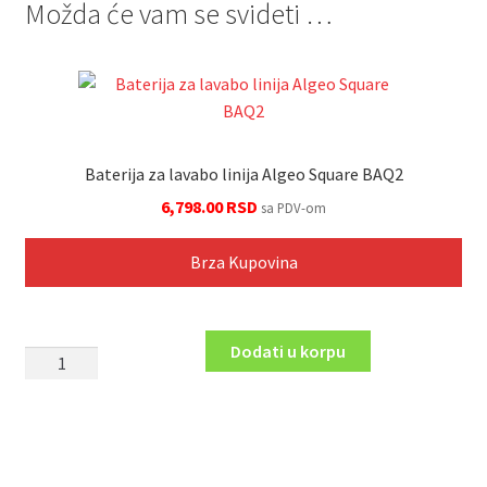
Možda će vam se svideti …
Baterija za lavabo linija Algeo Square BAQ2
6,798.00
RSD
sa PDV-om
Brza Kupovina
Dodati u korpu
Baterija
za
lavabo
linija
Algeo