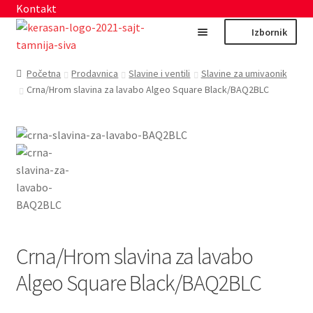
Kontakt
Preskoči
Skoči
Izbornik
na
na
navigaciju
sadržaj
Početna
Početna
Prodavnica
Slavine i ventili
Slavine za umivaonik
Crna/Hrom slavina za lavabo Algeo Square Black/BAQ2BLC
Moj nalog
Prodavnica
Izdvajamo
Noviteti
Crna/Hrom slavina za lavabo
Granitne sudopere
Algeo Square Black/BAQ2BLC
Kupatilska galanterija