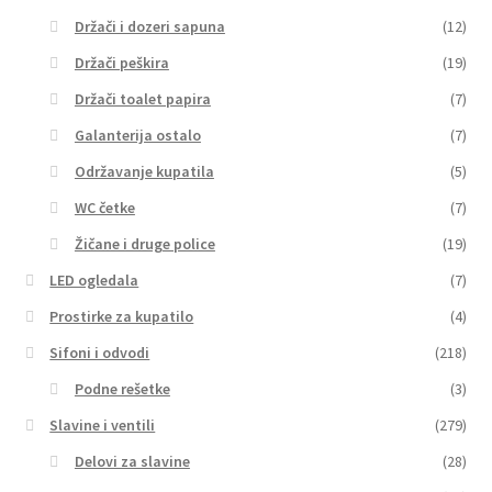
Držači i dozeri sapuna
(12)
Držači peškira
(19)
Držači toalet papira
(7)
Galanterija ostalo
(7)
Održavanje kupatila
(5)
WC četke
(7)
Žičane i druge police
(19)
LED ogledala
(7)
Prostirke za kupatilo
(4)
Sifoni i odvodi
(218)
Podne rešetke
(3)
Slavine i ventili
(279)
Delovi za slavine
(28)