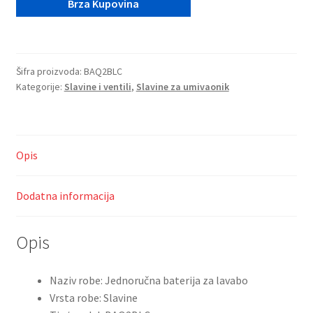
Saveti
Brza Kupovina
lavabo
Algeo
Kontakt
Square
Black/BAQ2BLC
Šifra proizvoda:
BAQ2BLC
količina
Kategorije:
Slavine i ventili
,
Slavine za umivaonik
Opis
Dodatna informacija
Opis
Naziv robe: Jednoručna baterija za lavabo
Vrsta robe: Slavine