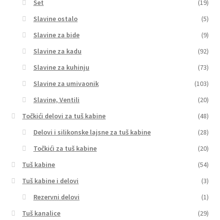
Set
(19)
Slavine ostalo
(5)
Slavine za bide
(9)
Slavine za kadu
(92)
Slavine za kuhinju
(73)
Slavine za umivaonik
(103)
Slavine, Ventili
(20)
Točkići delovi za tuš kabine
(48)
Delovi i silikonske lajsne za tuš kabine
(28)
Točkići za tuš kabine
(20)
Tuš kabine
(54)
Tuš kabine i delovi
(3)
Rezervni delovi
(1)
Tuš kanalice
(29)