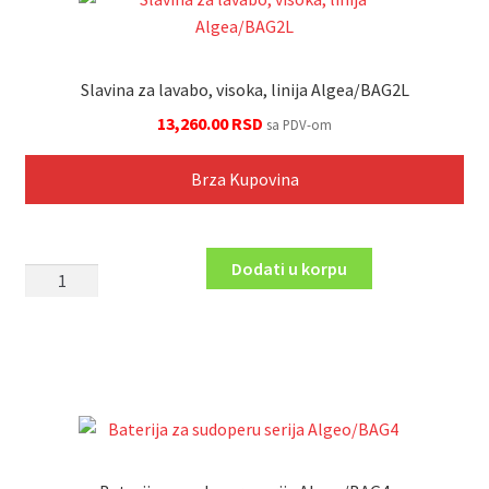
količina
Slavina za lavabo, visoka, linija Algea/BAG2L
13,260.00
RSD
sa PDV-om
Brza Kupovina
Dodati u korpu
Slavina
za
lavabo,
visoka,
linija
Algea/BAG2L
količina