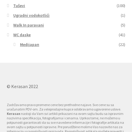
Tuševi
(100)
Ugradni vodokotlići
(1)
Walk In paravani
(5)
WC daske
(41)
Medijapan
(22)
© Kerasan 2022
Zadržavamo pravo promene cene bez prethodne najave. Sve cene su sa
uračunatim PDV-om. Za veleprodajne kupce odobravamo ugovorene uslove.
Kerasan
nastoji da Vam svi artikli prikazani na ovom sajtu budu sa ispravnim
nazivima specifikacija, fotografijama i cenama. Uprkos tome, ne možemo u
potpunosti garantovati da su sve navedene informacije i fotografije artikala na
ovom sajtu u potpunosti ispravne. Pre porudžbine molimo Vas nazovite nas za
informaciju o raspoloživosti proizvoda. Raspoloživost artikala možete proveriti i