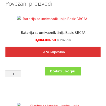
Square
Povezani proizvodi
BAQ2
količina
Baterija za umivaonik linija Basic BBC2A
3,084.00
RSD
sa PDV-om
Brza Kupovina
Dodati u korpu
Baterija
za
umivaonik
linija
Basic
BBC2A