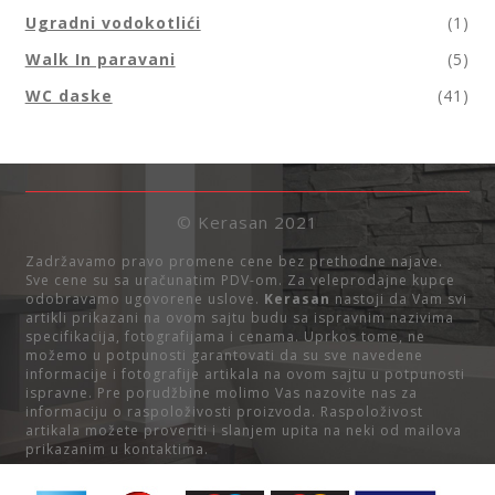
Ugradni vodokotlići
(1)
Walk In paravani
(5)
WC daske
(41)
© Kerasan 2021
Zadržavamo pravo promene cene bez prethodne najave.
Sve cene su sa uračunatim PDV-om. Za veleprodajne kupce
odobravamo ugovorene uslove.
Kerasan
nastoji da Vam svi
artikli prikazani na ovom sajtu budu sa ispravnim nazivima
specifikacija, fotografijama i cenama. Uprkos tome, ne
možemo u potpunosti garantovati da su sve navedene
informacije i fotografije artikala na ovom sajtu u potpunosti
ispravne. Pre porudžbine molimo Vas nazovite nas za
informaciju o raspoloživosti proizvoda. Raspoloživost
artikala možete proveriti i slanjem upita na neki od mailova
prikazanim u kontaktima.