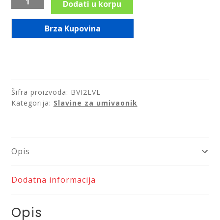
Dodati u korpu
za
nadgradni
Brza Kupovina
lavabo,
visoka,
serija
Vitto
Verdeline/BVI2LVL
Šifra proizvoda:
BVI2LVL
količina
Kategorija:
Slavine za umivaonik
Opis
Dodatna informacija
Opis