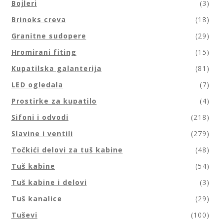
Bojleri
(3)
Brinoks creva
(18)
Granitne sudopere
(29)
Hromirani fiting
(15)
Kupatilska galanterija
(81)
LED ogledala
(7)
Prostirke za kupatilo
(4)
Sifoni i odvodi
(218)
Slavine i ventili
(279)
Točkići delovi za tuš kabine
(48)
Tuš kabine
(54)
Tuš kabine i delovi
(3)
Tuš kanalice
(29)
Tuševi
(100)