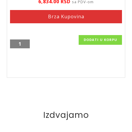
6,834.00
RSD
sa PDV-om
Brza Kupovina
DODATI U KORPU
Slavina
za
sudoperu
ili
lavabo,
Zumba
BZA4B
količina
Izdvajamo