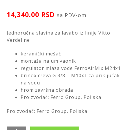
Saveti
14,340.00
RSD
sa PDV-om
Kontakt
Jednoručna slavina za lavabo iz linije Vitto
Verdeline
keramički mešač
montaža na umivaonik
regulator mlaza vode FerroAirMix M24x1
brinox creva G 3/8 – M10x1 za priključak
na vodu
hrom završna obrada
Proizvođač: Ferro Group, Poljska
Proizvođač: Ferro Group, Poljska
Slavina