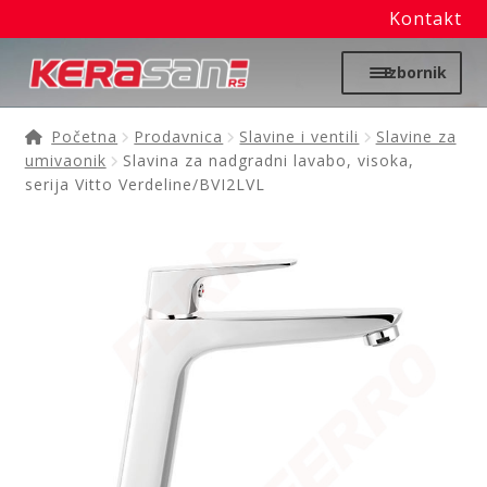
Kontakt
Preskoči
Skoči
Izbornik
na
na
navigaciju
sadržaj
Početna
Početna
Prodavnica
Slavine i ventili
Slavine za
umivaonik
Slavina za nadgradni lavabo, visoka,
Proširi
serija Vitto Verdeline/BVI2LVL
Moj nalog
podređ
izborni
Prodavnica
Izdvajamo
Noviteti
Granitne sudopere
Kupatilska galanterija