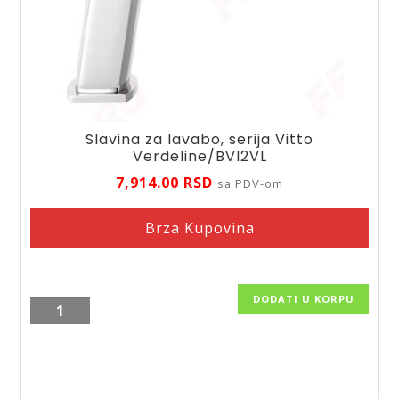
Slavina za lavabo, serija Vitto
Verdeline/BVI2VL
7,914.00
RSD
sa PDV-om
Brza Kupovina
DODATI U KORPU
Slavina
za
lavabo,
serija
Vitto