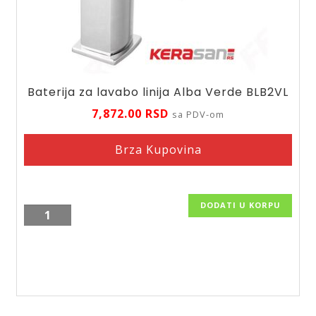
Baterija za lavabo linija Alba Verde BLB2VL
7,872.00
RSD
sa PDV-om
Brza Kupovina
DODATI U KORPU
Baterija
za
lavabo
linija
Alba
Verde