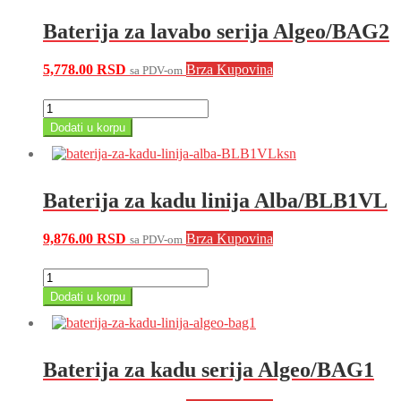
Baterija za lavabo serija Algeo/BAG2
5,778.00
RSD
Brza Kupovina
sa PDV-om
Baterija
za
Dodati u korpu
lavabo
serija
Algeo/BAG2
količina
Baterija za kadu linija Alba/BLB1VL
9,876.00
RSD
Brza Kupovina
sa PDV-om
Baterija
za
Dodati u korpu
kadu
linija
Alba/BLB1VL
količina
Baterija za kadu serija Algeo/BAG1