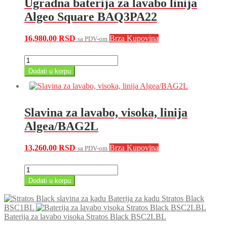
Ugradna baterija za lavabo linija
Algeo Square BAQ3PA22
16,980.00
RSD
Brza Kupovina
sa PDV-om
Ugradna
baterija
Dodati u korpu
za
lavabo
linija
Algeo
Slavina za lavabo, visoka, linija
Square
BAQ3PA22
Algea/BAG2L
količina
13,260.00
RSD
Brza Kupovina
sa PDV-om
Slavina
za
Dodati u korpu
lavabo,
visoka,
Baterija za kadu Stratos Black
linija
BSC1BL
Algea/BAG2L
Baterija za lavabo visoka Stratos Black BSC2LBL
količina