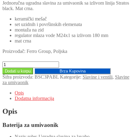
Jednoručna ugradna slavina za umivaonik sa izlivom linija Stratos
black. Mat crna.
keramički mešač
set uzidnih i površinskih elemenata
montaža na zid
regulator mlaza vode M24x1 sa izlivom 180 mm
mat crna
Proizvođač: Ferro Group, Poljska
Ugradna
baterija
Dodati u korpu
Brza Kupovina
za
Šifra proizvoda:
BSC3PABL
Kategorije:
Slavine i ventili
,
Slavine
lavabo
za umivaonik
Stratos
Black
Opis
BSC3PABL
Dodatna informacija
količina
Opis
Baterija za umivaonik
Naziv robe: Ugradna slavina za lavabo