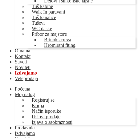
Delovi i silikonske lajsne
Tuš kabine
Walk In paravani
Tuš kanalice
Tuševi
WC daske
Pribor za majstore
Brinoks creva
Hromirani fiting
O nama
Kontakt
Saveti
Noviteti
Izdvajamo
Veleprodaja
Početna
Moj nalog
Registruj se
Korpa
Način isporuke
Uslovi prodaje
Izjava o saobraznosti
Prodavnica
Izdvajamo