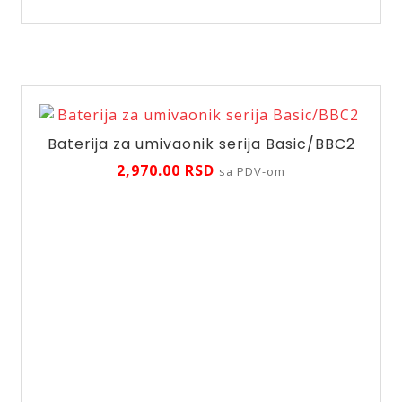
linija
Algea/BAG2L
količina
Baterija za umivaonik serija Basic/BBC2
2,970.00
RSD
sa PDV-om