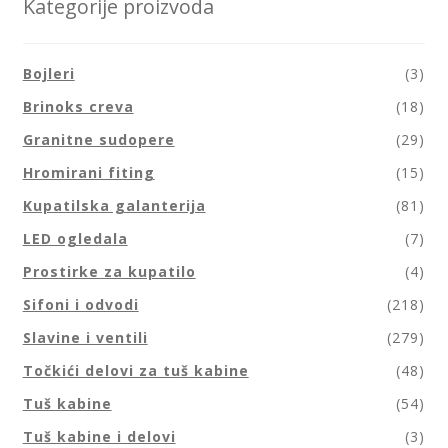
Kategorije proizvoda
Bojleri
(3)
Brinoks creva
(18)
Granitne sudopere
(29)
Hromirani fiting
(15)
Kupatilska galanterija
(81)
LED ogledala
(7)
Prostirke za kupatilo
(4)
Sifoni i odvodi
(218)
Slavine i ventili
(279)
Točkići delovi za tuš kabine
(48)
Tuš kabine
(54)
Tuš kabine i delovi
(3)