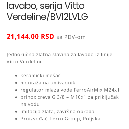
lavabo, serija Vitto
Verdeline/BVI2LVLG
LED ogledala
Prostirke za kupatilo
21,144.00
RSD
sa PDV-om
Proširi
Sifoni i odvodi
podređ
izborni
Jednoručna zlatna slavina za lavabo iz linije
Proširi
Slavine i ventili
Vitto Verdeline
podređ
izborni
Proširi
Tuš kabine
keramički mešač
podređ
montaža na umivaonik
izborni
Proširi
regulator mlaza vode FerroAirMix M24x1
Tuševi
podređ
brinox creva G 3/8 – M10x1 za priključak
izborni
na vodu
WC daske
imitacija zlata, završna obrada
Proizvođač: Ferro Group, Poljska
Proširi
Pribor za majstore
podređ
izborni