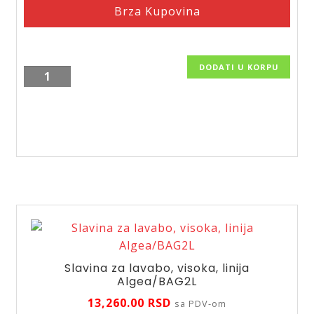
Brza Kupovina
DODATI U KORPU
Slavina
za
sudoperu
ili
lavabo,
Zumba
BZA4G
količina
Slavina za lavabo, visoka, linija
Algea/BAG2L
13,260.00
RSD
sa PDV-om