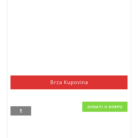
Brza Kupovina
DODATI U KORPU
Slavina
za
lavabo,
visoka,