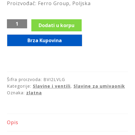
Proizvođač: Ferro Group, Poljska
Saveti
Zlatna
Kontakt
Dodati u korpu
visoka
baterija
Brza Kupovina
za
lavabo,
serija
Vitto
Verdeline/BVI2LVLG
Šifra proizvoda:
BVI2LVLG
količina
Kategorije:
Slavine i ventili
,
Slavine za umivaonik
Oznaka:
zlatna
Opis