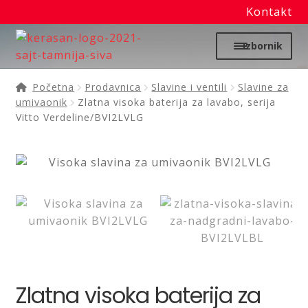
Kontakt
Preskoči
Skoči
Izbornik
na
na
navigaciju
sadržaj
Početna
Početna
Prodavnica
Slavine i ventili
Slavine za
umivaonik
Zlatna visoka baterija za lavabo, serija
Proširi
Vitto Verdeline/BVI2LVLG
Moj nalog
podređ
izborni
Prodavnica
Izdvajamo
Noviteti
Granitne sudopere
Zlatna visoka baterija za
Kupatilska galanterija