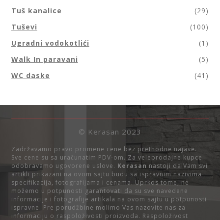
Tuš kanalice
(29)
Tuševi
(100)
Ugradni vodokotlići
(1)
Walk In paravani
(5)
WC daske
(41)
© Kerasan 2023
Zadržavamo pravo promene cene bez prethodne najave.
Sve cene su sa uračunatim PDV-om. Za veleprodajne kupce
odobravamo ugovorene uslove.
Kerasan
nastoji da Vam svi
artikli prikazani na ovom sajtu budu sa ispravnim nazivima
specifikacija, fotografijama i cenama. Uprkos tome, ne
možemo u potpunosti garantovati da su sve navedene
informacije i fotografije artikala na ovom sajtu u potpunosti
ispravne. Pre porudžbine molimo Vas nazovite nas za
informaciju o raspoloživosti proizvoda. Raspoloživost