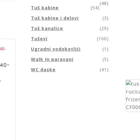
(48)
Tuš kabine
(54)
Tuš kabine i delovi
(3)
Tuš kanalice
(29)
Tuševi
(100)
Ugradni vodokotlići
(1)
Walk In paravani
(5)
340-
WC daske
(41)
m