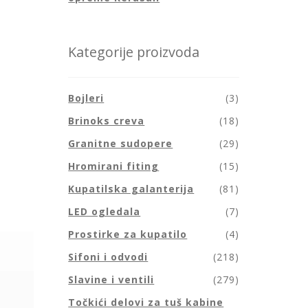
Kategorije proizvoda
Bojleri
(3)
Brinoks creva
(18)
Granitne sudopere
(29)
Hromirani fiting
(15)
Kupatilska galanterija
(81)
LED ogledala
(7)
Prostirke za kupatilo
(4)
Sifoni i odvodi
(218)
Slavine i ventili
(279)
Točkići delovi za tuš kabine