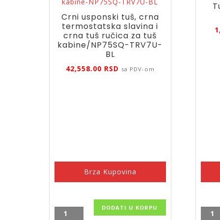
T
Crni usponski tuš, crna
termostatska slavina i
1
crna tuš ručica za tuš
kabine/NP75SQ-TRV7U-
BL
42,558.00
RSD
sa PDV-om
Brza Kupovina
DODATI U KORPU
Crni
Tuš