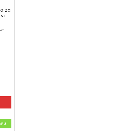
a za
evi
-om
RPU