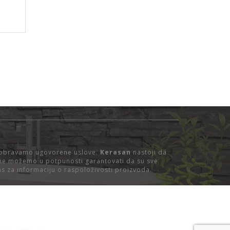
dobravamo ugovorene uslove.
Kerasan
nastoji da
, ne možemo u potpunosti garantovati da su sve
s za informaciju o raspoloživosti proizvoda.