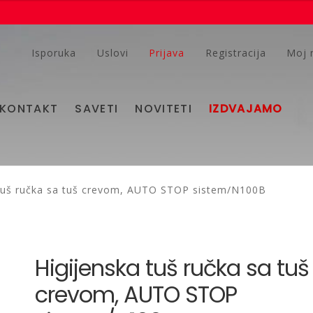
Isporuka
Uslovi
Prijava
Registracija
Moj 
KONTAKT
SAVETI
NOVITETI
IZDVAJAMO
 tuš ručka sa tuš crevom, AUTO STOP sistem/N100B
Higijenska tuš ručka sa tuš
crevom, AUTO STOP