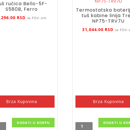
uš ručica Bello-5F-
S580B, Ferro
Termostatska baterij
tuš kabine linija Tr
,296.00
RSD
sa PDV-om
NP75-TRV7U
31,044.00
RSD
sa PDV
Brza Kupovina
Brza Kupovina
DODATI U KORPU
DODATI U KO
Termostatska