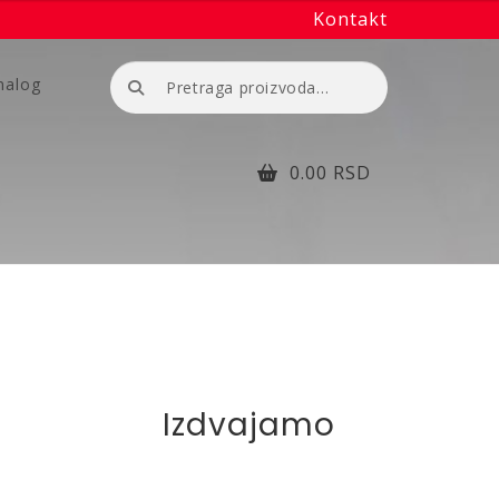
Kontakt
Pretraga
nalog
za:
0.00
RSD
Izdvajamo