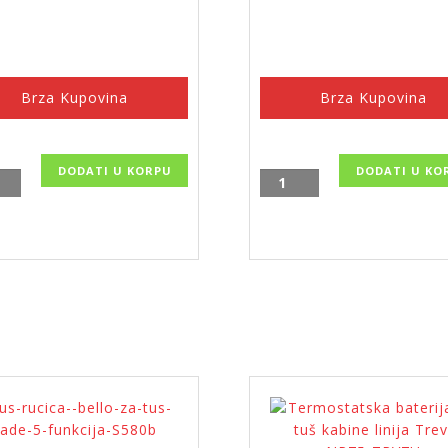
Brza Kupovina
Brza Kupovina
DODATI U KORPU
DODATI U KO
Tuš
a
ručka
essa
Cortina
-
S340-
3F,
o
Ferro
ina
količina