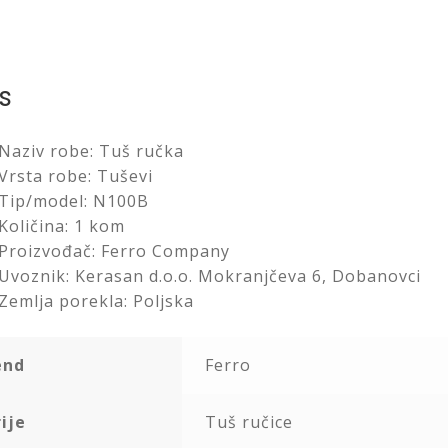
sistem/N100B
količina
s
Naziv robe: Tuš ručka
Vrsta robe: Tuševi
Tip/model: N100B
Količina: 1 kom
Proizvođač: Ferro Company
Uvoznik: Kerasan d.o.o. Mokranjčeva 6, Dobanovci
Zemlja porekla: Poljska
end
Ferro
ije
Tuš ručice