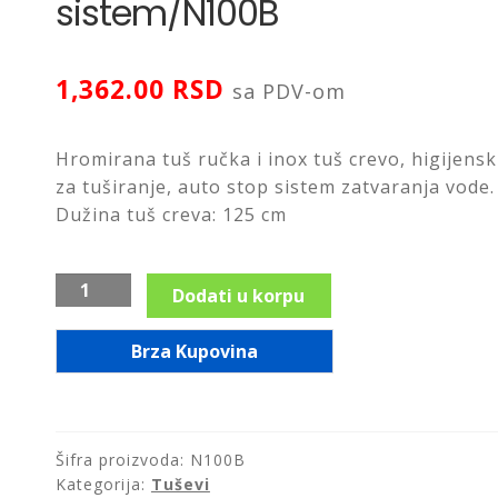
sistem/N100B
1,362.00
RSD
sa PDV-om
Hromirana tuš ručka i inox tuš crevo, higijensk
za tuširanje, auto stop sistem zatvaranja vode.
Dužina tuš creva: 125 cm
Higijenska
Dodati u korpu
tuš
ručka
Brza Kupovina
sa
tuš
crevom,
AUTO
Šifra proizvoda:
N100B
STOP
Kategorija:
Tuševi