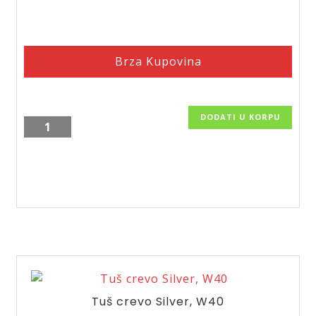
Brza Kupovina
DODATI U KORPU
Kvadratna
tuš
ruža
Squerto/DSN02
količina
Tuš crevo Silver, W40