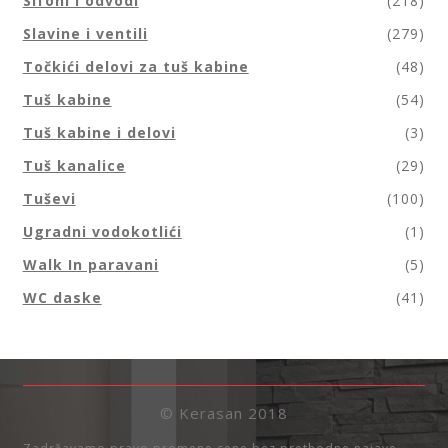
Sifoni i odvodi
(218)
Slavine i ventili
(279)
Točkići delovi za tuš kabine
(48)
Tuš kabine
(54)
Tuš kabine i delovi
(3)
Tuš kanalice
(29)
Tuševi
(100)
Ugradni vodokotlići
(1)
Walk In paravani
(5)
WC daske
(41)
© Kerasan 2018