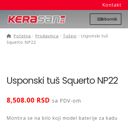
Kontakt
Preskoči
Skoči
Izbornik
na
na
navigaciju
sadržaj
Početna
Početna
Prodavnica
Tuševi
Usponski tuš
Squerto NP22
Proširi
Moj nalog
podređ
izborni
Prodavnica
Usponski tuš Squerto NP22
Izdvajamo
Noviteti
8,508.00
RSD
sa PDV-om
Granitne sudopere
Montira se na bilo koji model baterije za kadu
Kupatilska galanterija