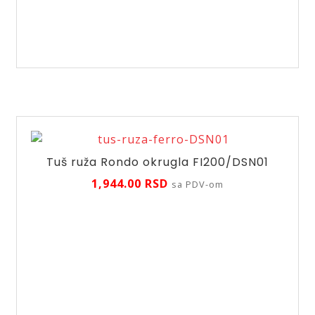
crevo
Silver,
W40
količina
Tuš ruža Rondo okrugla FI200/DSN01
1,944.00
RSD
sa PDV-om