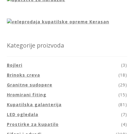
Kategorije proizvoda
Bojleri
(3)
Brinoks creva
(18)
Granitne sudopere
(29)
Hromirani fiting
(15)
Kupatilska galanterija
(81)
LED ogledala
(7)
Prostirke za kupatilo
(4)