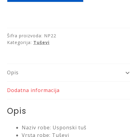
NP22
Saveti
količina
Kontakt
Šifra proizvoda:
NP22
Kategorija:
Tuševi
Opis
Dodatna informacija
Opis
Naziv robe: Usponski tuš
Vrsta robe: Tuševi