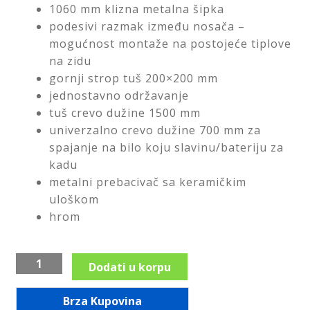
1060 mm klizna metalna šipka
podesivi razmak između nosača –
LED ogledala
mogućnost montaže na postojeće tiplove
na zidu
Prostirke za kupatilo
gornji strop tuš 200×200 mm
jednostavno održavanje
Proširi
Sifoni i odvodi
tuš crevo dužine 1500 mm
podređ
izborni
univerzalno crevo dužine 700 mm za
Proširi
Slavine i ventili
spajanje na bilo koju slavinu/bateriju za
podređ
izborni
kadu
Proširi
Tuš kabine
metalni prebacivač sa keramičkim
podređ
uloškom
izborni
Proširi
Tuševi
hrom
podređ
izborni
WC daske
Usponski
Dodati u korpu
tuš
Proširi
Pribor za majstore
Squerto
podređ
Brza Kupovina
izborni