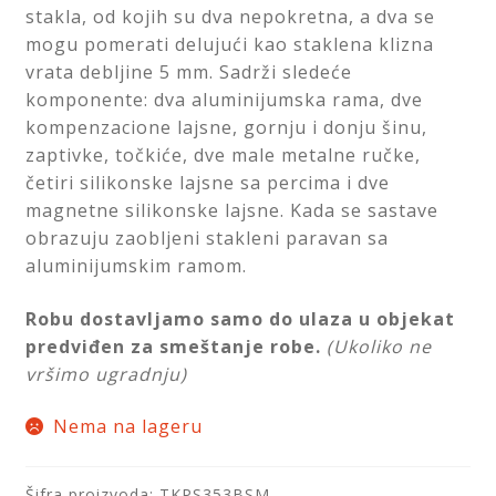
stakla, od kojih su dva nepokretna, a dva se
mogu pomerati delujući kao staklena klizna
vrata debljine 5 mm. Sadrži sledeće
komponente: dva aluminijumska rama, dve
kompenzacione lajsne, gornju i donju šinu,
zaptivke, točkiće, dve male metalne ručke,
četiri silikonske lajsne sa percima i dve
magnetne silikonske lajsne. Kada se sastave
obrazuju zaobljeni stakleni paravan sa
aluminijumskim ramom.
Robu dostavljamo samo do ulaza u objekat
predviđen za smeštanje robe.
(Ukoliko ne
vršimo ugradnju)
Nema na lageru
Šifra proizvoda:
TKPS353BSM