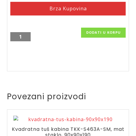
Brza Kupovina
DODATI U KORPU
Polukružna
tus
kabina
TKP-
S353B-
ST,
80x80x190,
providno
Povezani proizvodi
staklo
količina
Kvadratna tuš kabina TKK-S463A-SM, mat
staklo, 90x90x190