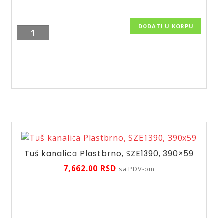
DODATI U KORPU
Usponski
tuš
Squerto
NP22
količina
Tuš kanalica Plastbrno, SZE1390, 390×59
7,662.00
RSD
sa PDV-om