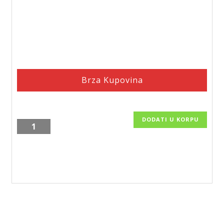
Brza Kupovina
DODATI U KORPU
Pravougaoni
tuš
paravan
crni
profili
EXCLUSIVE-
12080,
120x80x200