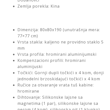
Dobanovci
Zemlja porekla: Kina
Dimenzija: 80x80x190 (unutrašnja mera:
77×77 cm)
Vrsta stakla: kaljeno ne providno staklo 5
mm
Vrsta profila: hromirani aluminijumski
Kompenzacioni profili: hromirani
aluminijuski
Točkići: Gornji dupli točkići x 4 kom, donji
jednodelni brzoskidajući točkići x 4 kom
Ručice za otvaranje vrata tuš kabine:
hromirane
Dihtovanje: Silikonske lajsne sa
magnetima (1 par), silikonske lajsne sa
perom (4 kom), silikonska nit (1 klupko)