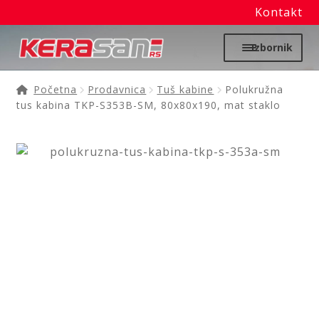
Kontakt
Preskoči
Skoči
Izbornik
na
na
navigaciju
sadržaj
Početna
Početna
Prodavnica
Tuš kabine
Polukružna
tus kabina TKP-S353B-SM, 80x80x190, mat staklo
Proširi
Moj nalog
podređ
izborni
Prodavnica
Izdvajamo
Noviteti
Granitne sudopere
Kupatilska galanterija