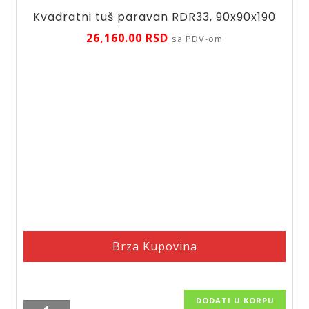
Kvadratni tuš paravan RDR33, 90x90x190
26,160.00
RSD
sa PDV-om
Brza Kupovina
DODATI U KORPU
Kvadratni