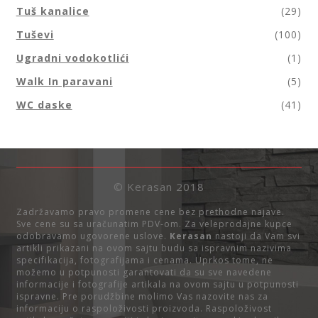
Tuš kanalice
(29)
Tuševi
(100)
Ugradni vodokotlići
(1)
Walk In paravani
(5)
WC daske
(41)
© Kerasan 2018
Zadržavamo pravo promene cene bez prethodne najave.
Sve cene su sa uračunatim PDV-om. Za veleprodajne kupce
odobravamo ugovorene uslove.
Kerasan
nastoji da Vam svi
artikli prikazani na ovom sajtu budu sa ispravnim nazivima
specifikacija, fotografijama i cenama. Uprkos tome, ne
možemo u potpunosti garantovati da su sve navedene
informacije i fotografije artikala na ovom sajtu u potpunosti
ispravne. Pre porudžbine molimo Vas nazovite nas za
informaciju o raspoloživosti proizvoda. Raspoloživost