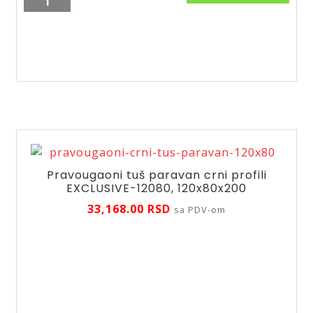
tuš
paravan
RDR33,
90x90x190
količina
Pravougaoni tuš paravan crni profili
EXCLUSIVE-12080, 120x80x200
33,168.00
RSD
sa PDV-om