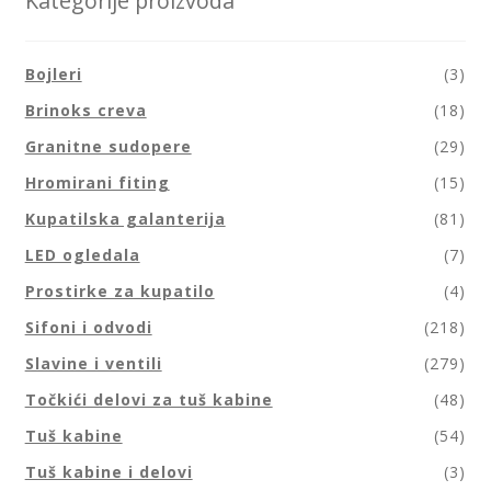
Kategorije proizvoda
Bojleri
(3)
Brinoks creva
(18)
Granitne sudopere
(29)
Hromirani fiting
(15)
Kupatilska galanterija
(81)
LED ogledala
(7)
Prostirke za kupatilo
(4)
Sifoni i odvodi
(218)
Slavine i ventili
(279)
Točkići delovi za tuš kabine
(48)
Tuš kabine
(54)
Tuš kabine i delovi
(3)